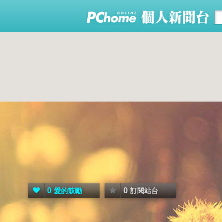
0
0
愛的鼓勵
訂閱站台