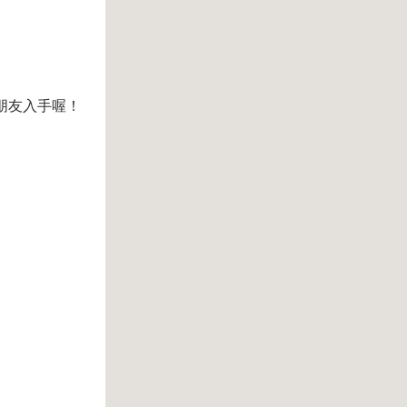
朋友入手喔！