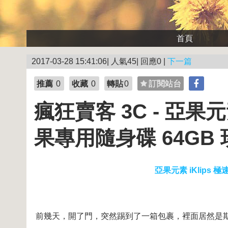
首頁
2017-03-28 15:41:06| 人氣45| 回應0 |
下一篇
推薦
0
收藏
0
轉貼
0
訂閱站台
瘋狂賣客 3C - 亞果元
果專用隨身碟 64GB
亞果元素 iKlips
前幾天，開了門，突然踢到了一箱包裹，裡面居然是