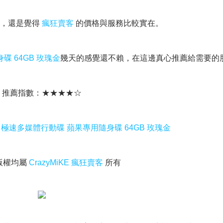
後，還是覺得
瘋狂賣客
的價格與服務比較實在。
碟 64GB 玫瑰金
幾天的感覺還不賴，在這邊真心推薦給需要的
推薦指數：★★★★☆
ps 極速多媒體行動碟 蘋果專用隨身碟 64GB 玫瑰金
版權均屬
CrazyMiKE 瘋狂賣客
所有