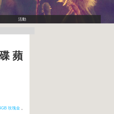
活動
動碟 蘋
4GB 玫瑰金
。