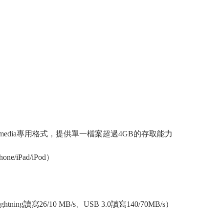
h media專用格式，提供單一檔案超過4GB的存取能力
ne/iPad/iPod）
g讀寫26/10 MB/s、USB 3.0讀寫140/70MB/s）