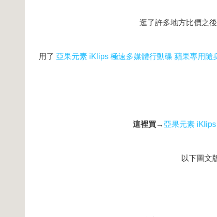
逛了許多地方比價之
用了
亞果元素 iKlips 極速多媒體行動碟 蘋果專用隨身
這裡買→
亞果元素 iKli
以下圖文