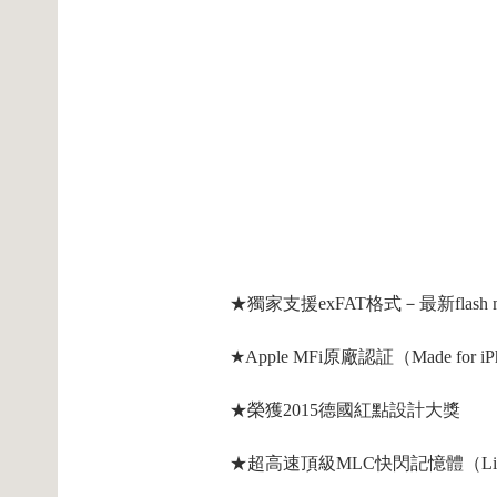
★獨家支援exFAT格式－最新flas
★Apple MFi原廠認証（Made for iPho
★榮獲2015德國紅點設計大獎
★超高速頂級MLC快閃記憶體（Lightnin