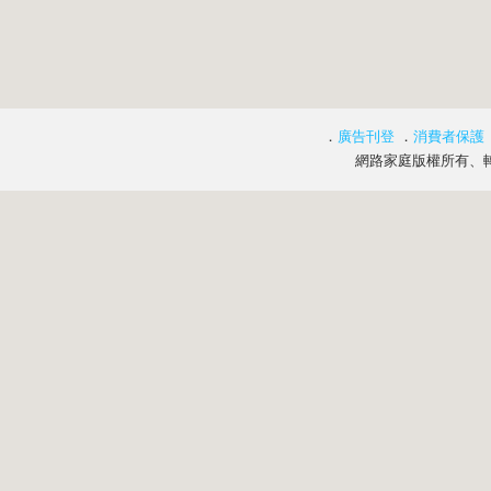
．
廣告刊登
．
消費者保護
網路家庭版權所有、轉載必究 