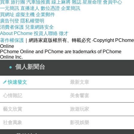
活動現場會在陜召開為契機，以現代工程管理為
買車
旅行團
汽車險推薦
線上麻將
雜誌
星座命理
會員中心
一元簡訊
直播達人
數位憑證
企業簡訊
主線，以施工標準化活動為載體，勇於實踐，再
買網址
虛擬主機
企業郵件
接再厲，著力構建“五化”管理的長效機制，不斷
廣告刊登
隱私權聲明
提高公路建設管理水平。馮西寧在介紹陜西高速
消費者保護
兒童網路安全
About PChome
投資人聯絡
徵才
公路施工標準化活動時說，以現代工程管理為核
著作權保護
｜網路家庭版權所有、轉載必究
‧Copyright PChome
心，以提升工程品質為目標，以施工標準化為著
Online
PChome Online and PChome are trademarks of PChome
力點，開展高速公路施工標準化活動是建設精品
Online Inc.
工程，建設百年大計工程的需要。去年我省召開
個人新聞台
瞭全省推進“五化”管理活動現場會，在全省上下
形成比學趕超、爭先創優的良好局面，高速公路
快速發文
最新文章
建設管理水平得到顯著提高。一是因地制宜，探
心情雜記
美食饗宴
索創新，著力構建工程管理制度體系；二是多措
並舉，重點突破，強力推進施工標準化工作；三
藝文欣賞
旅遊玩家
是把好源頭，精心設計，夯實施工標準化工作基
社會萬象
影視娛樂
礎；四是改進手段，創新技術，不斷提升現代工