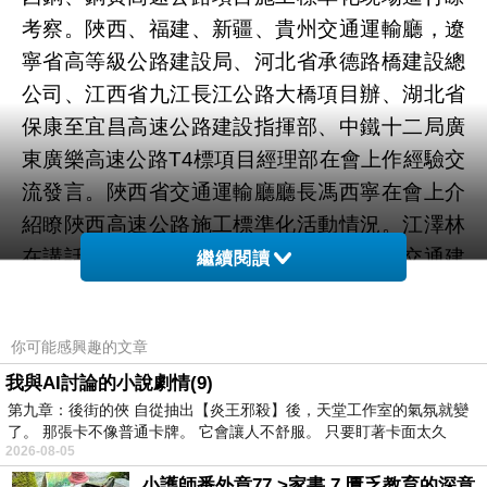
考察。陜西、福建、新疆、貴州交通運輸廳，遼
寧省高等級公路建設局、河北省承德路橋建設總
公司、江西省九江長江公路大橋項目辦、湖北省
保康至宜昌高速公路建設指揮部、中鐵十二局廣
東廣樂高速公路T4標項目經理部在會上作經驗交
流發言。陜西省交通運輸廳廳長馮西寧在會上介
紹瞭陜西高速公路施工標準化活動情況。江澤林
在講話中說，過去的五年，陜西累計完成交通建
繼續閱讀
設投資2172億元，是上一個五年的2.6倍，其中
公路投資2157億元。全省新增高速公路2157公
你可能感興趣的文章
裡，通車裡程連續跨越2000公裡、3000公裡，
我與AI討論的小說劇情(9)
達到3803公裡，位居全國第八、西部第一。新改
第九章：後街的俠 自從抽出【炎王邪殺】後，天堂工作室的氣氛就變
建農村公路11萬公裡，公路總裡程達到15.2萬公
了。 那張卡不像普通卡牌。 它會讓人不舒服。 只要盯著卡面太久
裡。西安火車站年旅客發送量位居全國前列，咸
2026-08-05
陽國際機場進入世界百強行列，四通八達、內聯
小護師番外章77 >家書 7 匱乏教育的深意