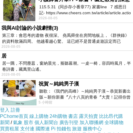
115.5.31 (同步存小番章77) 家書line 7 感恩日
外接的立體化交通網絡成為西部強省的有力“助推
記- https://www.cheers.com.tw/article/article.actio
器”，昔日困擾發展的交通短板正在成為競爭的新
2026-08-05
優勢。江澤林指出，交通運輸部在全國公路建設
我與AI討論的小說劇情(3)
座談會上提出的“公路建設人本化、專業化、標準
第三章：會思考的遺物 夜很深。 堯禹舜坐在房間地板上，《群俠錄》
的資料散滿四周。 他越看越心驚。 這已經不是普通桌遊設定而已
化、信息化、精細化管理，全面推行現代工程管
2026-08-05
理”新要求，是交通建設理論和實踐的重大創新，
居
是科學發展觀的具體體現，它創造性地將現代工
居一隅，不問塵囂，窗納晨光，簷聽暮潮。一桌一椅，容四時風月，半
卷詩書，藏萬里山遙。
程管理的理論、方法和手段應用到公路建設領
2026-08-05
域，賦予瞭新時期公路建設管理豐富的內涵和嶄
祝賀～純純男子漢
新的活力，是我國公路建設管理方式的一個歷史
聽歌：《我們的高峰》～純純男子漢～恭賀新書出
性飛躍，對我國公路建設管理加快與國際工程管
版～願你新書〞八十八頁的青春〞大賣！記得你曾
5 小時前
經在我的版留言…「好讚的圖^^感覺大家
理接軌、全面提升現代工程管理水平具有重大意
登入
註冊
義。他要求全省交通系統虛心學習借鑒兄弟省份
PChome首頁
線上購物
24h購物
書店
露天拍賣
比比昂代購
新聞
/
氣象
股市
個人新聞台
廣告刊登
加入聯播網
全球購物
的好經驗、好做法，以全國高速公路施工標準化
買賣租屋
支付連
國際連
Pi 拍錢包
旅遊
服務中心