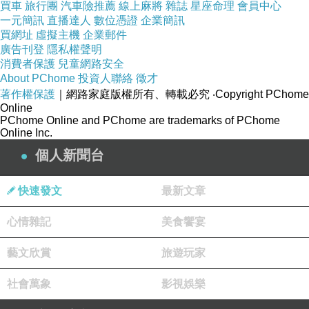
買車
旅行團
汽車險推薦
線上麻將
雜誌
星座命理
會員中心
一元簡訊
直播達人
數位憑證
企業簡訊
買網址
虛擬主機
企業郵件
廣告刊登
隱私權聲明
消費者保護
兒童網路安全
About PChome
投資人聯絡
徵才
著作權保護
｜網路家庭版權所有、轉載必究
‧Copyright PChome
Online
PChome Online and PChome are trademarks of PChome
Online Inc.
個人新聞台
快速發文
最新文章
心情雜記
美食饗宴
藝文欣賞
旅遊玩家
商品網址
:
社會萬象
影視娛樂