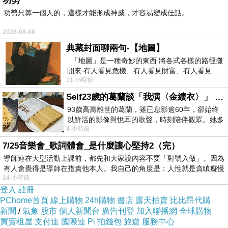
功勞
的不錯想想哪裡買最便宜.心得文.試用文.分享文
功勞只算一個人的，這樣才能形成神威，才容易變成佳話。
行李箱/旅遊用品分享推薦.好用.推薦.評價.熱銷.
2026-08-08
開箱文.優缺點比較
典藏封面聊兩句-【地圖】
「地圖」是一種奇妙的東西 將各式各樣的路徑攤
開來 有人看見危機、有人看見財富、有人看見…
最後選擇在這購買冰山袋鼠 日系防水肩背兩用
11 小時前
從中可以發掘出不同的
包-黑色-5016 的原因,是因為比較有保障,也不會
Self23歲的葛蘭談「我演〈金縷衣〉」 #戀上老電影 #粟子 #葛蘭
遇到詐騙集團,所以才選擇在這購入
93歲高壽離世的葛蘭，雖已息影逾60年，卻始終
以鮮活的影像與悅耳的歌聲，時刻陪伴觀眾。她多
4 小時前
才多藝、陽光開朗的形象，不僅保留在電影
更多資料、資訊參考分享↓↓↓
7/25音樂會_歌詞體會_是什麼讓心堅持2（完）
導師連在大型活動上課前，都先和大家說內容不要「對號入做」。因為
有人會覺得是導師在指責他本人。我自己的角度是：人性就是貪瞋癡慢
14 小時前
登入
註冊
PChome首頁
線上購物
24h購物
書店
露天拍賣
比比昂代購
新聞
/
氣象
股市
個人新聞台
廣告刊登
加入聯播網
全球購物
買賣租屋
支付連
國際連
Pi 拍錢包
旅遊
服務中心