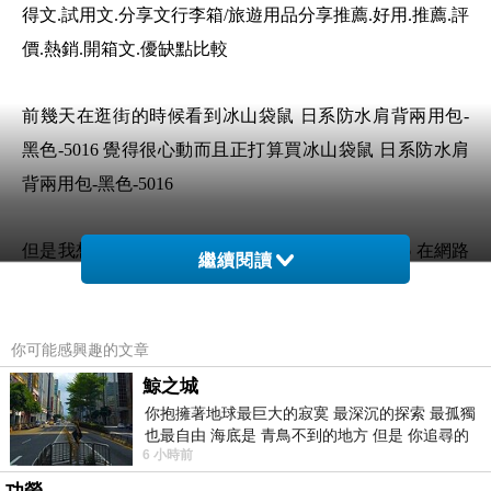
得文.試用文.分享文行李箱/旅遊用品分享推薦.好用.推薦.評
價.熱銷.開箱文.優缺點比較
前幾天在逛街的時候看到冰山袋鼠 日系防水肩背兩用包-
黑色-5016 覺得很心動而且正打算買冰山袋鼠 日系防水肩
背兩用包-黑色-5016
但是我想冰山袋鼠 日系防水肩背兩用包-黑色-5016 在網路
繼續閱讀
上買應該會比較便宜，冰山袋鼠 日系防水肩背兩用包-黑
色-5016而且24小時都能買，上網慢慢挑選，不用等店家開
你可能感興趣的文章
門也不用看店員臉色
鯨之城
你抱擁著地球最巨大的寂寞 最深沉的探索 最孤獨
想要購買冰山袋鼠 日系防水肩背兩用包-黑
也最自由 海底是 青鳥不到的地方 但是 你追尋的
色-5016已經想很多天了!也求助谷哥大神 發現冰
6 小時前
幸福 可以比珍珠更
山袋鼠 日系防水肩背兩用包-黑色-5016的評價真