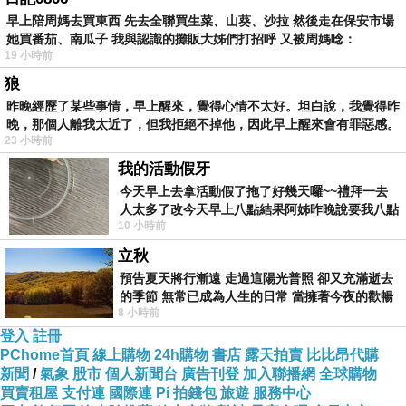
圍，舒適透氣的乳膠腳墊+耐磨好走的膠底，就算蹦蹦跳跳穿一整
早上陪周媽去買東西 先去全聯買生菜、山葵、沙拉 然後走在保安市場
天也很舒服愜意!簡單大方的超實搭小坡跟鞋，絕對是女孩們一定
她買番茄、南瓜子 我與認識的攤販大姊們打招呼 又被周媽唸：
19 小時前
要擁有的迷人單品
狼
昨晚經歷了某些事情，早上醒來，覺得心情不太好。坦白說，我覺得昨
晚，那個人離我太近了，但我拒絕不掉他，因此早上醒來會有罪惡感。
23 小時前
我的活動假牙
今天早上去拿活動假了拖了好幾天囉~~禮拜一去
人太多了改今天早上八點結果阿姊昨晚說要我八點
10 小時前
去西螺農會~回到莿桐都8點半多了
立秋
商品特色
:
預告夏天將行漸遠 走過這陽光普照 卻又充滿逝去
的季節 無常已成為人生的日常 當擁著今夜的歡暢
8 小時前
舒心 轉眼驟成昨日 而明晨 太陽
登入
註冊
PChome首頁
線上購物
24h購物
書店
露天拍賣
比比昂代購
新聞
/
氣象
股市
個人新聞台
廣告刊登
加入聯播網
全球購物
買賣租屋
支付連
國際連
Pi 拍錢包
旅遊
服務中心