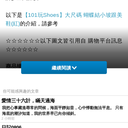
以下是
【101玩Shoes】大尺碼 蝴蝶結小坡跟美
鞋(紅)
的介紹，請參考
☆☆☆☆☆☆以下圖文皆引用自 購物平台訊息
☆☆☆☆☆☆
商品描述
:
繼續閱讀
美蝴蝶結x精緻滾邊，讓人不由自主地停留目光!
你可能感興趣的文章
愛情三十六計，瞞天過海
選用高質感的皮革打造全鞋身，自然厚實真皮質感讓人愛不釋手！
我把心事藏進尋常的問候，海面平靜如昔，心中悸動無法平息。 只有
海底的潮汐知道，我的世界早已向你傾斜。
2 小時前
3.5cm小坡跟瞬間拉長雙腿比例，展現清新自在的自然無造作氛
日記0806