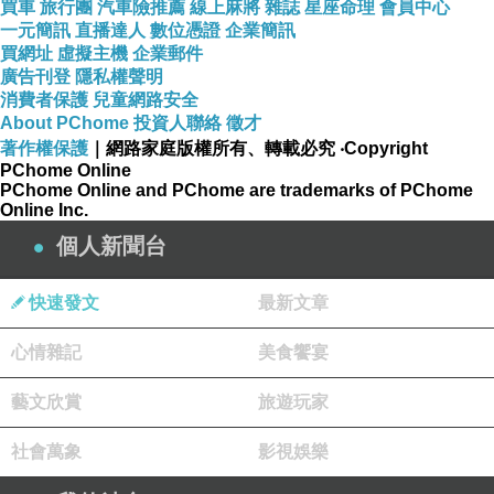
品號：3653255
買車
旅行團
汽車險推薦
線上麻將
雜誌
星座命理
會員中心
一元簡訊
直播達人
數位憑證
企業簡訊
買網址
虛擬主機
企業郵件
廣告刊登
隱私權聲明
消費者保護
兒童網路安全
質感甜美小坡跟鞋
About PChome
投資人聯絡
徵才
超厚舒適乳膠底
著作權保護
｜網路家庭版權所有、轉載必究
‧Copyright
PChome Online
現貨24HR出貨/預購20天
PChome Online and PChome are trademarks of PChome
Online Inc.
個人新聞台
快速發文
最新文章
商品規格
:
心情雜記
美食饗宴
藝文欣賞
旅遊玩家
社會萬象
影視娛樂