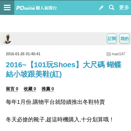
訂閱
我的
2016-01-26 01:40:41
mari147
2016~【101玩Shoes】大尺碼 蝴蝶
結小坡跟美鞋(紅)
留言 0
收藏 0
推薦 0
每年1月份,購物平台就陸續推出冬鞋特賣
冬天必搶的靴子,趁這時機購入,十分划算哦！