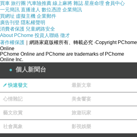
買車
旅行團
汽車險推薦
線上麻將
雜誌
星座命理
會員中心
一元簡訊
直播達人
數位憑證
企業簡訊
買網址
虛擬主機
企業郵件
廣告刊登
隱私權聲明
消費者保護
兒童網路安全
About PChome
投資人聯絡
徵才
著作權保護
｜網路家庭版權所有、轉載必究
‧Copyright PChome
Online
PChome Online and PChome are trademarks of PChome
Online Inc.
個人新聞台
快速發文
最新文章
心情雜記
美食饗宴
藝文欣賞
旅遊玩家
社會萬象
影視娛樂
msi 微星Primo 81 7.8