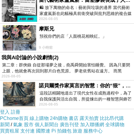
當代藝術家盧嵐新：當塑膠袋長成了人的模樣，我們的目光是否學會了放下偏見？
🛍️ 放下萬物的命名：藝術與垃圾的邊界 當代藝術
家盧嵐新在此幅極具前衛突破與批判思維的複合媒
2026-08-05
材新作中，直接將被大眾定義為廢棄物
摩斯兄
Andriod 4.2/前後雙鏡頭/Wi-Fi
預祝你們的店「人面桃花相映紅。」
9 小時前
我與AI討論的小說劇情(2)
第二章：群俠錄 自從那場夢之後，堯禹舜開始害怕睡覺。 因為只要閉
上眼，他就會再次回到那片白色荒原。 夢老依舊站在遠方。 而黑
2026-08-05
商品描述
:
諾貝爾獎作家莫言的智慧：你的“狠”，才是最好的自我保護
這段話精闢地道出了現代女性在成熟過程中，為了
自我保護與活出自我，所提煉出的一種智慧與鋒芒
2026-08-05
的平衡。 核心解讀與看法
登入
註冊
PChome首頁
線上購物
24h購物
書店
露天拍賣
比比昂代購
新聞
/
氣象
股市
個人新聞台
廣告刊登
加入聯播網
全球購物
買賣租屋
支付連
國際連
Pi 拍錢包
旅遊
服務中心