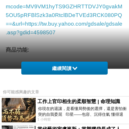
mcode=MV9VM1hyTS9GZHRTTDVJY0gvakM
5OU5pRFBlSzk3a0RtclBDeTVEd3RCK080PQ
==&url=https://tw.buy.yahoo.com/gdsale/gdsale
.asp?gdid=4598507
商品功能
:
繼續閱讀
1024x768 IPS面板/鎂鋁合金機身
你可能感興趣的文章
工作上官印相生的柔順智慧 | 命理知識
你現在的退讓，是看懂局勢後的選擇，還是害怕衝
突的自我委屈 印星——包容、沉得住氣 懂得退
Allwinner A31s四核心
1 小時前
一步觀察，不會