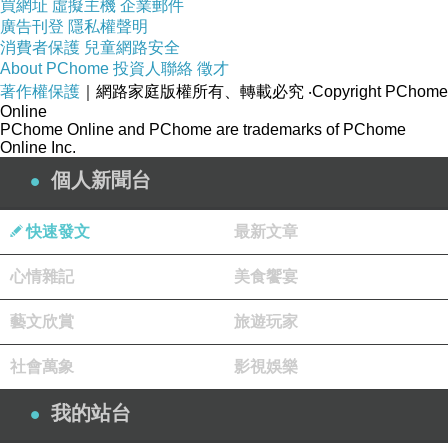
買網址
虛擬主機
企業郵件
廣告刊登
隱私權聲明
消費者保護
兒童網路安全
About PChome
投資人聯絡
徵才
著作權保護
｜網路家庭版權所有、轉載必究
‧Copyright PChome
Online
PChome Online and PChome are trademarks of PChome
Online Inc.
個人新聞台
快速發文
最新文章
心情雜記
美食饗宴
藝文欣賞
旅遊玩家
社會萬象
影視娛樂
我的站台