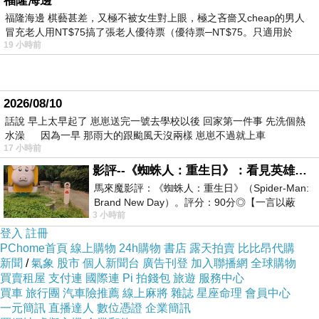
福隆海邊
福隆海邊 棋藝甚差，又極不被女生對上眼，極之吝嗇又cheap的男人
冒充老人用NT$75搞了張老人優待票（優待票─NT$75。只適用於
19 小時前
Justy
2014-06-18 12:00:02
2026/08/10
鳳梨那個很好笑
話說 早上太早起了 崽崽送完一號去學校以後 回家第一件事 先洗個熱
水澡 因為一早 那雨大的跟颱風天沒兩樣 崽崽不過就上車
第二篇讓人很無語...@@
17 小時前
版主回應
影評--《蜘蛛人：重生日》：看見英雄的孤獨與重生
台灣的教育，社會一片混亂就算了，家庭好像
馬來魔影評：《蜘蛛人：重生日》（Spider-Man:
也教得不怎麼樣。
Brand New Day）。評分：90分◎【一言以蔽
3 小時前
之】：一個失去一切的英雄，學會放下孤獨、
鳳梨那個殺來砍去的，看起來很兇很，吃起來
登入
註冊
卻很甜蜜。:)
PChome首頁
線上購物
24h購物
書店
露天拍賣
比比昂代購
2014-06-29 21:54:47
新聞
/
氣象
股市
個人新聞台
廣告刊登
加入聯播網
全球購物
買賣租屋
支付連
國際連
Pi 拍錢包
旅遊
服務中心
(悄悄話)
買車
旅行團
汽車險推薦
線上麻將
雜誌
星座命理
會員中心
2014-06-18 06:54:47
一元簡訊
直播達人
數位憑證
企業簡訊