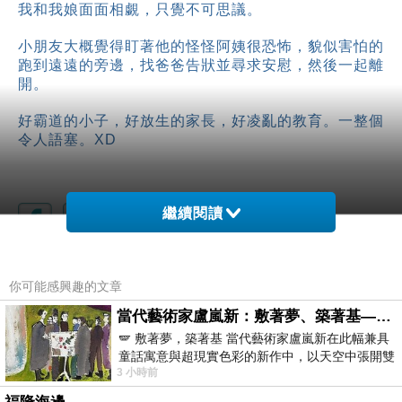
我和我娘面面相覷，只覺不可思議。
小朋友大概覺得盯著他的怪怪阿姨很恐怖，貌似害怕的
跑到遠遠的旁邊，找爸爸告狀並尋求安慰，然後一起離
開。
好霸道的小子，好放生的家長，好凌亂的教育。一整個
令人語塞。XD
繼續閱讀
愛心筍
上一篇：
你可能感興趣的文章
洗
下一篇：
當代藝術家盧嵐新：敷著夢、築著基——讓筆觸成為存在過的證據，將相遇的溫度熔鑄成新的模樣
🪽 敷著夢，築著基 當代藝術家盧嵐新在此幅兼具
童話寓意與超現實色彩的新作中，以天空中張開雙
3 小時前
翼的神聖形象與地面上聚集的人群對話，