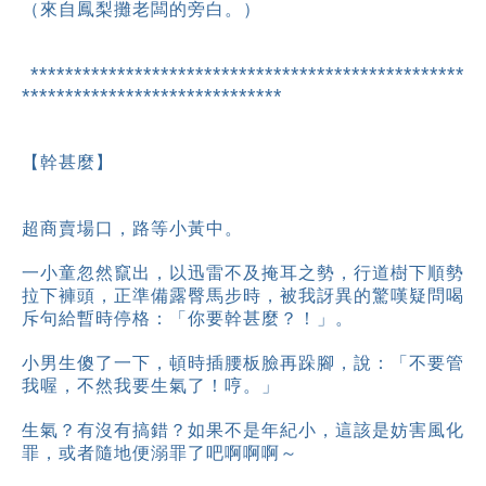
（來自鳳梨攤老闆的旁白。）
**************************************************
******************************
【幹甚麼】
超商賣場口，路等小黃中。
一小童忽然竄出，以迅雷不及掩耳之勢，行道樹下順勢
拉下褲頭，正準備露臀馬步時，被我訝異的驚嘆疑問喝
斥句給暫時停格：
「你要幹甚麼？！」。
小男生傻了一下，頓時插腰板臉再跺腳，說：「不要管
我喔，不然我要生氣了！哼。」
生氣？有沒有搞錯？如果不是年紀小，這該是妨害風化
罪，或者隨地便溺罪了吧啊啊啊～