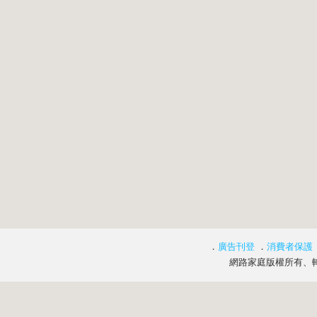
．
廣告刊登
．
消費者保護
網路家庭版權所有、轉載必究 