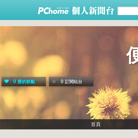
0
0
愛的鼓勵
訂閱站台
首頁