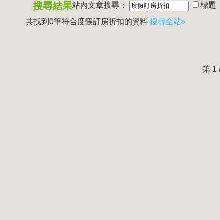
搜尋結果
站內文章搜尋：
標題
共找到0筆符合
度假訂房折扣
的資料
搜尋全站»
第 1