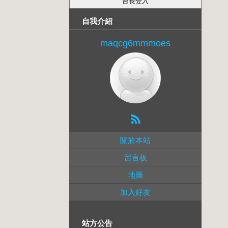
自我介紹
maqcg6mmmoes
關於本站
留言板
地圖
加入好友
站方公告