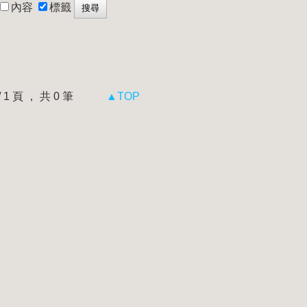
內容
標籤
 / 1 頁 ， 共 0 筆
▲TOP