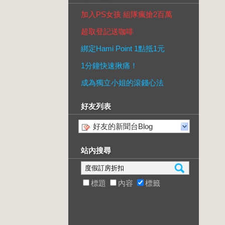
加入PS女孩 組隊瘋搶2百萬
超取登記送咖啡
綁定Hami Point 1點抵1元
1分鐘快速揪痛！
成為獨立小姐的滾錢心法
好友列表
好友的新聞台Blog
站內搜尋
標題
內容
標籤