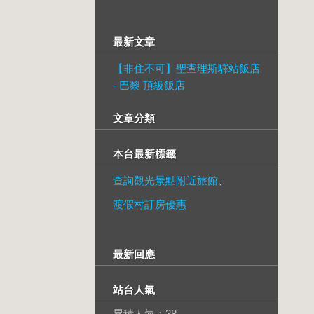
最新文章
【非住不可】聖查理斯驛站飯店
- 巴黎 頂級飯店
文章分類
本台最新標籤
查詢觀光景點附近旅館
、
渡假村訂房優惠
最新回應
站台人氣
累積人氣：
38