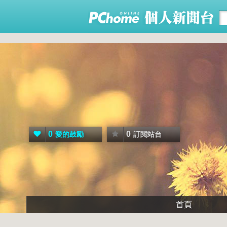
0
0
愛的鼓勵
訂閱站台
首頁