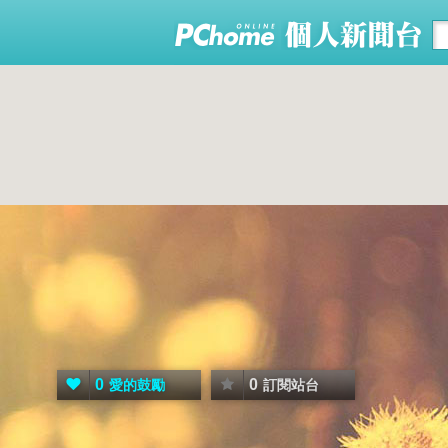
0
0
愛的鼓勵
訂閱站台