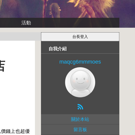
活動
自我介紹
maqcg6mmmoes
店
關於本站
留言板
,價錢上也超優