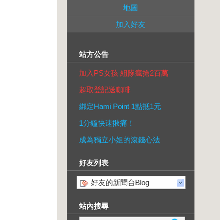
地圖
加入好友
站方公告
加入PS女孩 組隊瘋搶2百萬
超取登記送咖啡
綁定Hami Point 1點抵1元
1分鐘快速揪痛！
成為獨立小姐的滾錢心法
好友列表
好友的新聞台Blog
站內搜尋