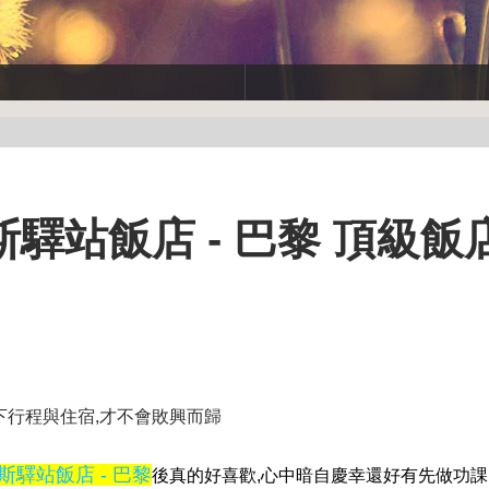
驛站飯店 - 巴黎 頂級飯
下行程與住宿,才不會敗興而歸
斯驛站飯店 - 巴黎
後真的好喜歡,心中暗自慶幸還好有先做功課