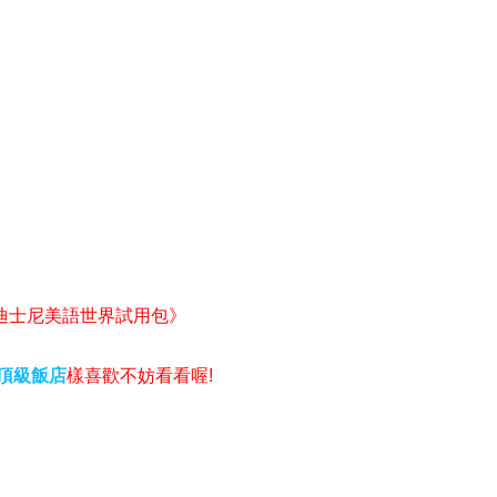
迪士尼美語世界試用包》
頂級飯店
樣喜歡不妨看看喔!