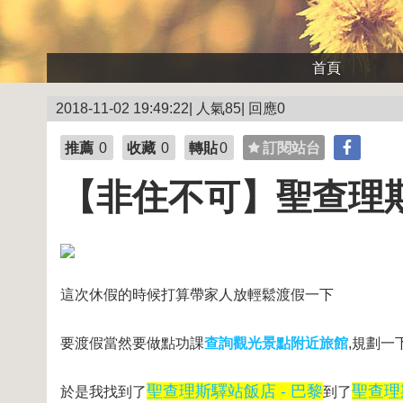
首頁
2018-11-02 19:49:22| 人氣85| 回應0
推薦
0
收藏
0
轉貼
0
訂閱站台
【非住不可】聖查理斯
這次休假的時候打算帶家人放輕鬆渡假一下
要渡假當然要做點功課
查詢觀光景點附近旅館
,規劃一
聖查理斯驛站飯店 - 巴黎
聖查理
於是我找到了
到了