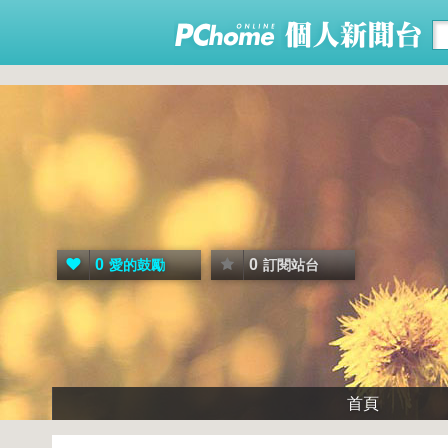
0
0
愛的鼓勵
訂閱站台
首頁