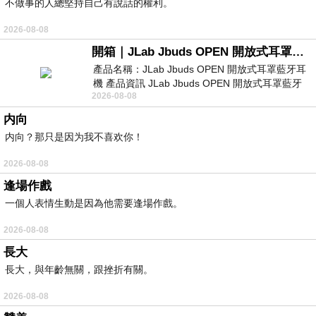
不做事的人總堅持自己有說話的權利。
2026-08-08
開箱｜JLab Jbuds OPEN 開放式耳罩藍牙耳機 - 設計美學，輕巧、透氣、環境音全物理達成！
產品名稱：JLab Jbuds OPEN 開放式耳罩藍牙耳
機 產品資訊 JLab Jbuds OPEN 開放式耳罩藍牙
2026-08-08
耳機評語：非常有特色，值得喜愛美型工
内向
内向？那只是因为我不喜欢你！
2026-08-08
逢場作戲
一個人表情生動是因為他需要逢場作戲。
2026-08-08
長大
長大，與年齡無關，跟挫折有關。
2026-08-08