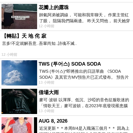
花瓣上的露珠
帥氣阿弟被調線， 可能和我常聊天， 作業主管紅
了眼， 阻隔我們隔兩邊。 昨天又問他， 前天她穿
12 小時前
什麼顏色衣服， 不經
【轉貼】天 地 侘 寂
言多!不定就解吾意..吾輩尚知..詩魂不滅..
12 小時前
TWS (투어스) SODA SODA
TWS (투어스)*即將推出的日語單曲 《SODA
SODA》及其官方MV預告片已正式發布。 預告片
13 小時前
一經發布， 就引發了粉絲們對這次夏季回
借場大雨
麥可·波頓 以渾厚、低沉、沙啞的音色征服歌迷的
「情歌天王」麥可波頓，在2023年底發現罹患腦
13 小時前
瘤「祈禱早日康復，一切都好」。
AUG 8, 2026
近況更新＊＊本周8/4是入職滿三個月＊＊ 因為上