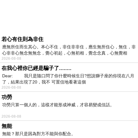
若心有住則為非住
應無所住而生其心。本心不住，非住非非住，應生無所住心，無住，非
心非非心無念無無念，覺心初起，心無初相，覺念念真，心無覺相
2026-08-08
在我心裡你已經是騙子了........
Dear: 我只是隨口問了你什麼時候生日?想說獅子座的你現在八月
了，結果出現了20，我不 可置信地看著這個
2026-08-08
功勞
功勞只算一個人的，這樣才能形成神威，才容易變成佳話。
2026-08-08
無能
無能？那只是因為對方不能與你配合。