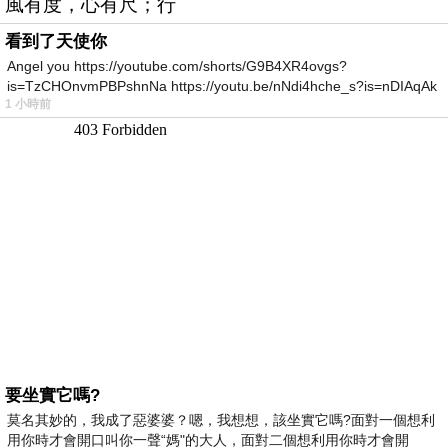
風有度，心有尺；行
看到了天使你
Angel you https://youtube.com/shorts/G9B4XR4ovgs?
is=TzCHOnvmPBPshnNa https://youtu.be/nNdi4hche_s?is=nDIAqAk
1 小時前
要坐實它嗎?
莫名其妙的，我成了惡婆婆？嗯，我想想，該坐實它嗎?面對一個想利
用你時才會開口叫你一聲“媽"的大人，面對二個想利用你時才會開