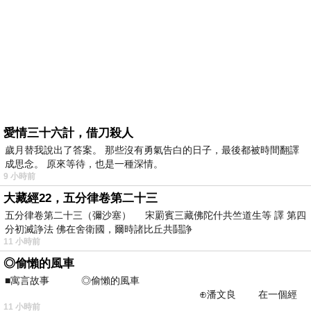
愛情三十六計，借刀殺人
歲月替我說出了答案。 那些沒有勇氣告白的日子，最後都被時間翻譯
成思念。 原來等待，也是一種深情。
9 小時前
大藏經22，五分律卷第二十三
五分律卷第二十三（彌沙塞） 宋罽賓三藏佛陀什共竺道生等 譯 第四
分初滅諍法 佛在舍衛國，爾時諸比丘共鬪諍
11 小時前
◎偷懶的風車
■寓言故事 ◎偷懶的風車
⊕潘文良 在一個經
11 小時前
常颳風的山丘上—&m