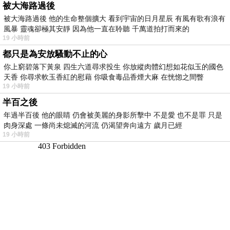
被大海路過後
被大海路過後 他的生命整個擴大 看到宇宙的日月星辰 有風有歌有浪有
風暴 靈魂卻極其安靜 因為他一直在聆聽 千萬道拍打而來的
19 小時前
都只是為安放騷動不止的心
你上窮碧落下黃泉 四生六道尋求投生 你放縱肉體幻想如花似玉的國色
天香 你尋求軟玉香紅的慰藉 你吸食毒品香煙大麻 在恍惚之間瞥
19 小時前
半百之後
年過半百後 他的眼睛 仍會被美麗的身影所擊中 不是愛 也不是罪 只是
肉身深處 一條尚未熄滅的河流 仍渴望奔向遠方 歲月已經
19 小時前