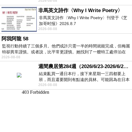
2026-08-08
顧都會去看一下。他們偶爾會引進 C
非馬英文詩作〈Why I Write Poetry〉
非馬英文詩作〈Why I Write Poetry〉刊登于《芝
加哥时报》2026.8.7
2026-08-08
阿我阿龍 58
監視行動持續了三個多月。他們或許只需一半的時間就能完成，但梅麗
特卻異常謹慎。或者說，比平常更謹慎。她找到了一艘特工處停泊在
2026-08-08
週間農居第284週（2026/6/23-2026/6/24) 夏至 金黃稻浪洋溢豐收喜悅
結束亂買一通日本行，接下來星期一三四都要上
班，而且還要開到有點遠的員林。可能因為在日本
2026-08-08
花不少錢，星期一出門上班時，心裡沒有一