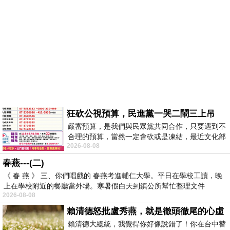
狂砍公視預算，民進黨一哭二鬧三上吊
嚴審預算，是我們與民眾黨共同合作，只要遇到不
合理的預算，當然一定會砍或是凍結，最近文化部
2026-08-08
要編列公視和Taiwan plus預算，在110年
春燕---(二)
《 春 燕 》 三、你們唱戲的 春燕考進輔仁大學。平日在學校工讀，晚
上在學校附近的餐廳當外場。寒暑假白天到鎮公所幫忙整理文件
2026-08-08
賴清德怒批盧秀燕，就是徹頭徹尾的心虛
賴清德大總統，我覺得你好像說錯了！你在台中替