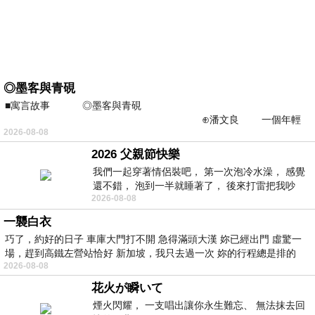
◎墨客與青硯
■寓言故事 ◎墨客與青硯
⊕潘文良 一個年輕
2026-08-08
的墨客，在京城的古玩肆裡
2026 父親節快樂
我們一起穿著情侶裝吧， 第一次泡冷水澡， 感覺
還不錯， 泡到一半就睡著了， 後來打雷把我吵
2026-08-08
醒， 手
一襲白衣
巧了，約好的日子 車庫大門打不開 急得滿頭大漢 妳已經出門 虛驚一
場，趕到高鐵左營站恰好 新加坡，我只去過一次 妳的行程總是排的
2026-08-08
花火が瞬いて
煙火閃耀， 一支唱出讓你永生難忘、 無法抹去回