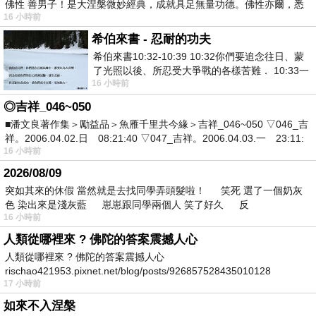
佛性 善男子！是大涅槃微妙經典，成就具足無量功德。佛性亦爾，悉
16 小時前
希伯來書 - 忍耐的功夫
希伯來書10:32-10:39 10:32你們要追念往日、蒙
了光照以後、所忍受大爭戰的各樣苦難． 10:33一
16 小時前
面被毀謗、遭患難、成了戲景、叫眾人
◎吉祥_046~050
■潘文良著作集＞勵益品＞魚雁千里共今緣＞吉祥_046~050 ▽046_吉
祥。2006.04.02.日 08:21:40 ▽047_吉祥。2006.04.03.一 23:11:
16 小時前
2026/08/09
突如其來的休假 當然就是去找同學弄頭髮啦！ 笑死 選了一個奶灰
色 染出來是淺灰藍 崽崽跟同學兩個人 笑了好久 反
16 小時前
人類從哪裡來 ? 佛陀的答案震撼人心
人類從哪裡來 ? 佛陀的答案震撼人心
rischao421953.pixnet.net/blog/posts/926857528435010128
17 小時前
如來不入涅槃