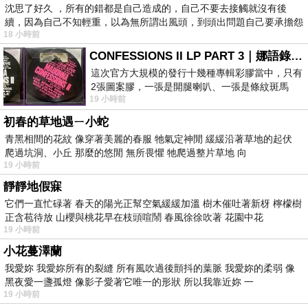
沈思了好久 ，所有的錯都是自己造成的，自己不要去接觸就沒有後
續，因為自己不知輕重，以為無所謂出風頭，到頭出問題自己要承擔怨
18 小時前
不
CONFESSIONS II LP PART 3｜娜語錄II LP PART 3
這次官方大規模的發行十幾種專輯彩膠當中，只有
2張圖案膠，一張是開腿喇叭、一張是條紋斑馬
19 小時前
版；目前官網上只剩澳洲商店AU STORE
初春的草地遇ㄧ小蛇
青黑相間的花紋 像穿著美麗的春服 牠氣定神閒 緩緩沿著草地的起伏
爬過坑洞、小丘 那麼的悠閒 無所畏懼 牠爬過整片草地 向
19 小時前
靜靜地假寐
它們一直忙碌著 春天的陽光正幫空氣緩緩加溫 樹木催吐著新枒 檸檬樹
正含苞待放 山櫻與桃花早在枝頭喧鬧 春風徐徐吹著 花園中花
19 小時前
小花蔓澤蘭
我愛妳 我愛妳所有的裂縫 所有風吹過後顫抖的葉脈 我愛妳的柔弱 像
黑夜愛一盞孤燈 像影子愛著它唯一的形狀 所以我靠近妳 一
19 小時前