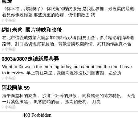
海邊
《你幸福，我就笑了》 你眼角閃爍的微光 是我世界裡，最溫柔的晨曦
看見你步履輕盈 那些沉重的陰霾，便悄悄散去 我
8 小時前
網紅老爸_國片特映和映後
在北市信義威秀第六廳參加特映+影人劇組見面會，影片精彩劇情峰迴
路轉、對白貼切現實有意涵、背景音樂映襯劇情、武打動作認真不含
9 小時前
糊、
0803&0807走讀新屋巷弄
Went to Xinwu in the morning today, but cannot find the one I have
to interview. 早上前往新屋，炎熱高溫卻沒找到圖書館、區公所
9 小時前
阿我阿龍 59
海平面盤桓的旋鷹， 沙灘上細碎的貝殼， 同樣矯健的遠方馳帆。 天是
一片紫藍漆黑， 風寒陡峭的崕， 孤高如傲梅。 月亮
9 小時前