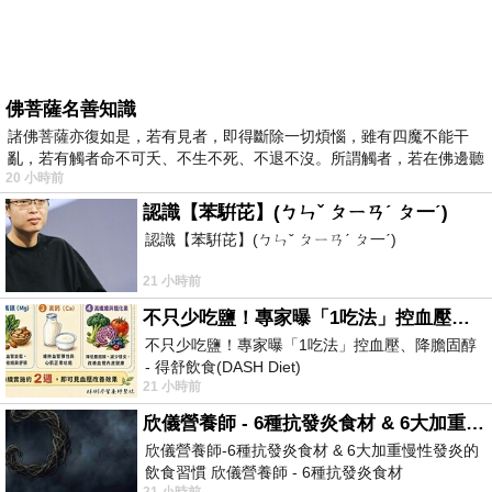
佛菩薩名善知識
諸佛菩薩亦復如是，若有見者，即得斷除一切煩惱，雖有四魔不能干
亂，若有觸者命不可夭、不生不死、不退不沒。所謂觸者，若在佛邊聽
20 小時前
受
認識【苯騈芘】(ㄅㄣˇ ㄆㄧㄢˊ ㄆ一ˊ)
認識【苯騈芘】(ㄅㄣˇ ㄆㄧㄢˊ ㄆ一ˊ)
21 小時前
不只少吃鹽！專家曝「1吃法」控血壓、降膽固醇 - 得舒飲食(DASH Diet)
不只少吃鹽！專家曝「1吃法」控血壓、降膽固醇
- 得舒飲食(DASH Diet)
21 小時前
https://www.facebook.com/dietitiansophia/
posts/157966
欣儀營養師 - 6種抗發炎食材 & 6大加重慢性發炎的飲食習慣
欣儀營養師-6種抗發炎食材 & 6大加重慢性發炎的
飲食習慣 欣儀營養師 - 6種抗發炎食材
21 小時前