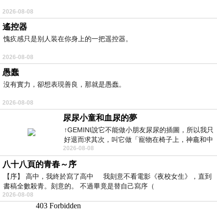
2026-08-08
遙控器
愧疚感只是别人装在你身上的一把遥控器。
2026-08-08
愚蠢
沒有實力，卻想表現善良，那就是愚蠢。
2026-08-08
尿尿小童和血尿的夢
↑GEMINI說它不能做小朋友尿尿的插圖，所以我只
好退而求其次，叫它做「寵物在椅子上，神龕和中
2026-08-08
年人臉孔」的畫了。 六月底
八十八頁的青春～序
【序】 高中，我終於寫了高中 我刻意不看電影《夜校女生》，直到
書稿全數殺青。刻意的。 不過畢竟是替自己寫序（
2026-08-08