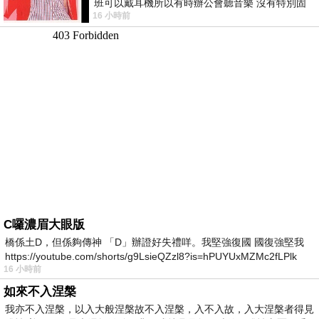
班可以戴耳機所以有時辦公會聽音樂 沒有特別固
16 小時前
定哪天但就是一周某一天會固定聽'90
C囉濃眉大眼版
橋係土D，但係夠傳神 「D」辦證好失禮咩。我堅強復國 國復強堅我
https://youtube.com/shorts/g9LsieQZzl8?is=hPUYUxMZMc2fLPlk
16 小時前
如來不入涅槃
我亦不入涅槃，以入大般涅槃故不入涅槃，入不入故，入大涅槃者得見