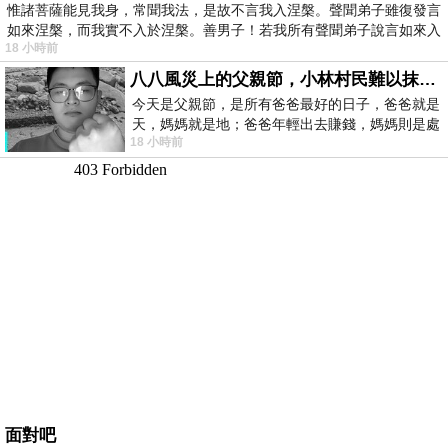
惟諸菩薩能見我身，常聞我法，是故不言我入涅槃。聲聞弟子雖復發言
如來涅槃，而我實不入於涅槃。善男子！若我所有聲聞弟子說言如來入
18 小時前
八八風災上的父親節，小林村民難以抹滅的痛
今天是父親節，是所有爸爸最好的日子，爸爸就是
天，媽媽就是地；爸爸年輕出去賺錢，媽媽則是處
18 小時前
理家務，職業不分高低貴賤，只有人品才
面對吧