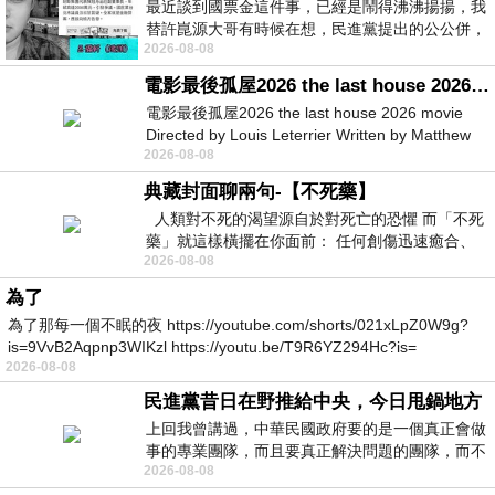
最近談到國票金這件事，已經是鬧得沸沸揚揚，我
替許崑源大哥有時候在想，民進黨提出的公公併，
2026-08-08
其實就是想要國庫通黨庫，鬧出最大的醜
電影最後孤屋2026 the last house 2026 movie
電影最後孤屋2026 the last house 2026 movie
Directed by Louis Leterrier Written by Matthew
2026-08-08
Robinson Starring Greta Lee Wa
典藏封面聊兩句-【不死藥】
人類對不死的渴望源自於對死亡的恐懼 而「不死
藥」就這樣橫擺在你面前： 任何創傷迅速癒合、
2026-08-08
停止衰老、痛覺消失…堪
為了
為了那每一個不眠的夜 https://youtube.com/shorts/021xLpZ0W9g?
is=9VvB2Aqpnp3WIKzl https://youtu.be/T9R6YZ294Hc?is=
2026-08-08
民進黨昔日在野推給中央，今日甩鍋地方
上回我曾講過，中華民國政府要的是一個真正會做
事的專業團隊，而且要真正解決問題的團隊，而不
2026-08-08
是只會到處甩鍋的雙標團隊，最近民進黨