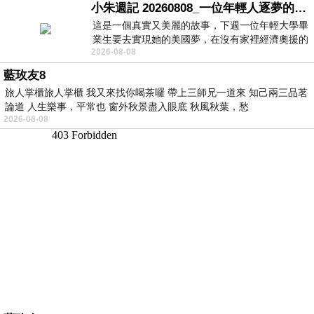
小朱週記 20260808_一位年輕人逐夢的真實故事
這是一個真實又美麗的故事，下週一位年輕大學畢
業生要去實現她的美國夢，在沒有家裡經濟奧援的
2026-08-08
情況下，靠著自我努力工作累積出國基
藍玫友8
旅人掌櫃旅人掌櫃 我又來找你喝茶囉 帶上三師兄一道來 知己兩三品茗
論道 人生樂事，平常也 窗外秋景盡入眼底 秋風秋葉，愁
2026-08-08