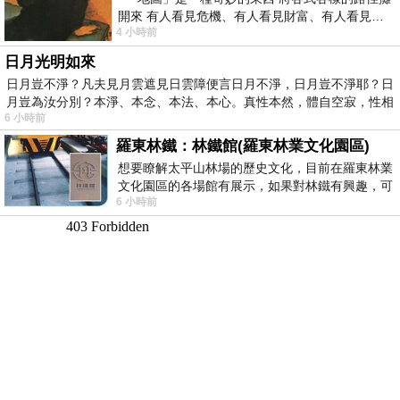
開來 有人看見危機、有人看見財富、有人看見…
4 小時前
從中可以發掘出不同的
日月光明如來
日月豈不淨？凡夫見月雲遮見日雲障便言日月不淨，日月豈不淨耶？日
月豈為汝分別？本淨、本念、本法、本心。真性本然，體自空寂，性相
6 小時前
羅東林鐵：林鐵館(羅東林業文化園區)
想要瞭解太平山林場的歷史文化，目前在羅東林業
文化園區的各場館有展示，如果對林鐵有興趣，可
6 小時前
以到林鐵館。 這裡展示從山下