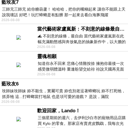
藍玫友7
三師兄三師兄 給你糖葫蘆！ 哈哈哈，把你的嘴糊起來 讓你不能跟上天
說我壞話 好吧！玩打蟑螂是有點髒 那一起來去看白海豚飛躍
2026-08-08
當代藝術家盧嵐新：不刻意的線條最自由，讓色彩流動、筆觸自己說話
🌊 不刻意的線條，最自由 當代藝術家盧嵐新在此
幅充滿動態感與奔放氣息的抽象新作中，以大膽的
2026-08-08
藍色顏料在白色畫布上揮灑、壓印與流淌
靈魂相願
知道你永不回來 悲痛心情難按捺 擁抱你最後一次
感受微弱體溫時 重逢盼望交給祢 祢說天國再見面
2026-08-08
此刻忍淚說別離 他日靈魂再
藍玫友6
玫師妹玫師妹 妳不殺生，實屬可貴 妳也別老逗著蟑螂玩 妳不打死牠，
抓弄牠 這...打蟑螂當打地鼠 也是項可愛的遊戲？ 是說，滿院
2026-08-08
歡迎回家，Lando！
三個星期前的週六，去伊利沙白市的寵物用品店購
買 Kylo 的零食。那家店有賣虎皮鸚鵡，我每次光