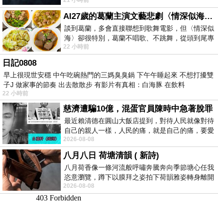
https://www.facebook.com/photo/?fbid=147
AI27歲的葛蘭主演文藝悲劇〈情深似海〉 #戀上老電影 #葛蘭 #粟子
談到葛蘭，多會直接聯想到歌舞電影，但〈情深似
海〉卻很特別，葛蘭不唱歌、不跳舞，從頭到尾專
22 小時前
心演戲。拍攝期間，經常工作超過12個鐘
日記0808
早上很現世安穩 中午吃碗熱門的三媽臭臭鍋 下午午睡起來 不想打擾雙
子J 做家事的節奏 出去散散步 有影片有真相：白海豚 在飲料
22 小時前
慈濟遭騙10億，混蛋官員陳時中急著脫罪
最近賴清德在圓山大飯店提到，對待人民就像對待
自己的親人一樣，人民的痛，就是自己的痛，要愛
2026-08-08
民如親，說的這麼好聽，實際上根本沒做
八月八日 荷塘清韻 ( 新詩)
八月荷香像一條河流般呼嘯奔騰奔向季節塘心任我
恣意瀏覽，蹲下以膜拜之姿拍下荷韻雅姿轉身離開
2026-08-08
時我把美麗的遐想掛在亭亭葉柄上盼望