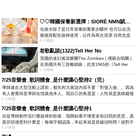
♡♡韓國保養新選擇：SIORÉ NMN賦活泡泡化妝水♡♡
化妝水除了是日常保養的重要步驟外 也可以在洗
臉後搭配化妝棉使用，以作為再次清潔 自然也是
6 小時前
我的保養必備品項 不過，我對於化妝
老歌亂談(1322)Tell Her No
英國的迷幻搖滾樂團The Zombies ( 殭屍合唱團 )
在美國共有三首暢銷曲，此首1965的《Tell Her
7 小時前
No》即為其中之一，在告示牌百大單曲
7/25音樂會_歌詞體會_是什麼讓心堅持2（完）
導師連在大型活動上課前，都先和大家說內容不要「對號入做」。因為
有人會覺得是導師在指責他本人。我自己的角度是：人性就是貪瞋癡慢
8 小時前
7/25音樂會_歌詞體會_是什麼讓心堅持1
自從導師創作流行樂旋律的歌後，我開始看不懂更多歌詞寫的意思，真
真切切感受到什麼是：每個字都認識，串起來就是抓破頭時間！絕對不
8 小時前