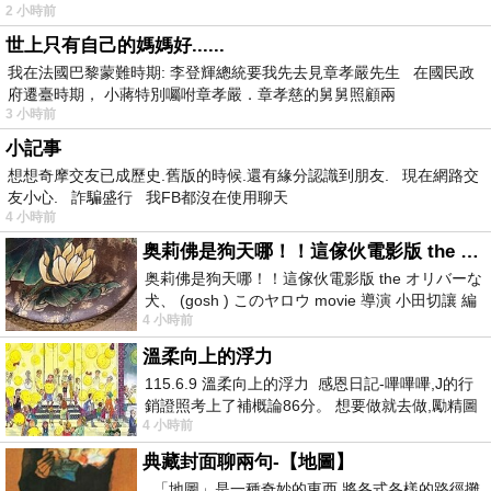
2 小時前
世上只有自己的媽媽好......
我在法國巴黎蒙難時期: 李登輝總統要我先去見章孝嚴先生 在國民政
府遷臺時期， 小蔣特別囑咐章孝嚴．章孝慈的舅舅照顧兩
3 小時前
小記事
想想奇摩交友已成歷史.舊版的時候.還有緣分認識到朋友. 現在網路交
友小心. 詐騙盛行 我FB都沒在使用聊天
4 小時前
奥莉佛是狗天哪！！這傢伙電影版 the オリバーな犬、 (gosh ) このヤロウ movie
奥莉佛是狗天哪！！這傢伙電影版 the オリバーな
犬、 (gosh ) このヤロウ movie 導演 小田切讓 編
4 小時前
劇: 小田切讓 主演: 小田切讓
溫柔向上的浮力
115.6.9 溫柔向上的浮力 感恩日記-嗶嗶嗶,J的行
銷證照考上了補概論86分。 想要做就去做,勵精圖
4 小時前
治大成功,也是表法,堅持和努力
典藏封面聊兩句-【地圖】
「地圖」是一種奇妙的東西 將各式各樣的路徑攤