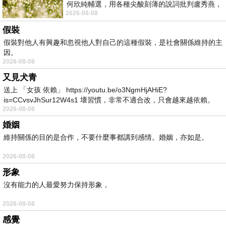
何欣純輔選，用各種尖酸刻薄的說詞批判盧秀燕，
2026-08-08
罵她施政滿意度輸給陳其邁，甚至還說盧
假裝
假裝對他人有興趣和忽視他人對自己的這種假裝，是社會關係維持的主
因。
2026-08-08
又見犬青
送上 「女孩 依賴」 https://youtu.be/o3NgmHjAHiE?
is=CCvsvJhSur12W4s1 壞習慣，非常不適合改，只會越來越依賴。
2026-08-08
我害怕的
婚姻
維持關係的目的是合作，不要什麼事都講到感情。婚姻，亦如是。
2026-08-08
形象
沒有能力的人最愛努力保持形象，
2026-08-08
感覺