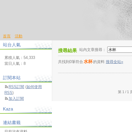
首頁
活動
站台人氣
站內文章搜尋：
搜尋結果
累積人氣：
54,333
水杯
共找到0筆符合
的資料
搜尋全站»
當日人氣：
8
訂閱本站
RSS訂閱
(
如何使用
第 1 /
RSS
)
加入訂閱
Kaza
連結書籤
目前沒有資料