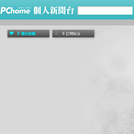
0
0
愛的鼓勵
訂閱站台