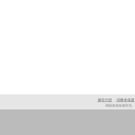
廣告刊登
消費者保護
．
．
網路家庭版權所有、轉載必究