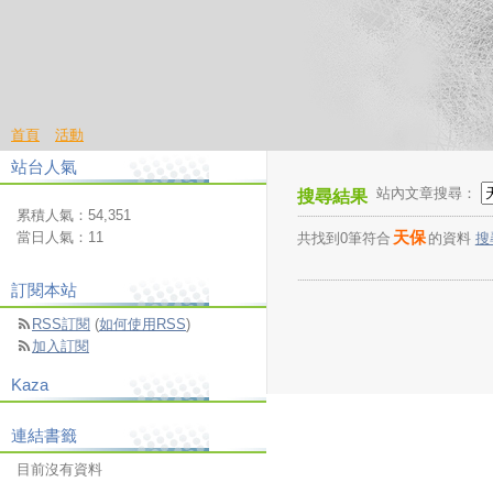
首頁
活動
站台人氣
站內文章搜尋：
搜尋結果
累積人氣：
54,351
天保
當日人氣：
11
共找到0筆符合
的資料
搜
訂閱本站
RSS訂閱
(
如何使用RSS
)
加入訂閱
Kaza
連結書籤
目前沒有資料