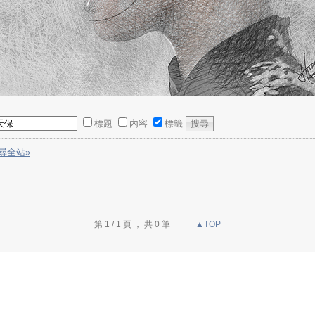
標題
內容
標籤
尋全站»
第 1 / 1 頁 ， 共 0 筆
▲TOP