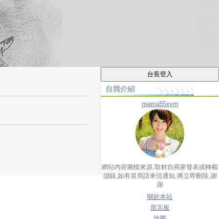
自我介紹
mama55xvm
網站內容圖檔來源,取材自商家發表或轉載
擷錄,如有冒用請來信通知,將立即刪除,謝
謝
關於本站
留言板
地圖