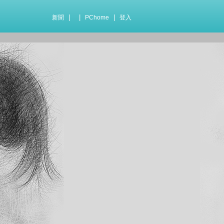
|
|
|
新聞
PChome
登入