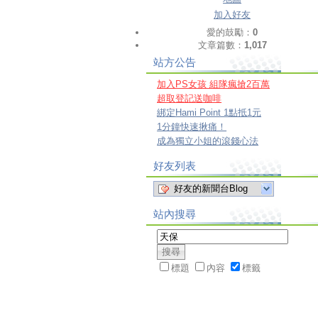
加入好友
愛的鼓勵：
0
文章篇數：
1,017
站方公告
加入PS女孩 組隊瘋搶2百萬
超取登記送咖啡
綁定Hami Point 1點抵1元
1分鐘快速揪痛！
成為獨立小姐的滾錢心法
好友列表
好友的新聞台Blog
站內搜尋
標題
內容
標籤