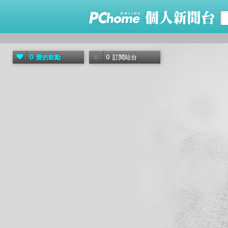
0
0
愛的鼓勵
訂閱站台