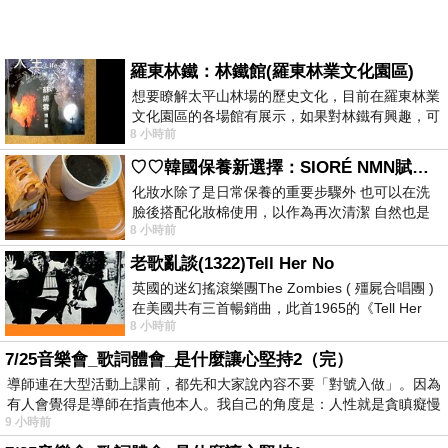
羅東林鐵：林鐵館(羅東林業文化園區)
想要瞭解太平山林場的歷史文化，目前在羅東林業
文化園區的各場館有展示，如果對林鐵有興趣，可
8 小時前
以到林鐵館。 這裡展示從山下
♡♡韓國保養新選擇：SIORÉ NMN賦活泡泡化妝水♡♡
化妝水除了是日常保養的重要步驟外 也可以在洗
臉後搭配化妝棉使用，以作為再次清潔 自然也是
8 小時前
我的保養必備品項 不過，我對於化妝
老歌亂談(1322)Tell Her No
英國的迷幻搖滾樂團The Zombies ( 殭屍合唱團 )
在美國共有三首暢銷曲，此首1965的《Tell Her
8 小時前
No》即為其中之一，在告示牌百大單曲
7/25音樂會_歌詞體會_是什麼讓心堅持2（完）
導師連在大型活動上課前，都先和大家說內容不要「對號入做」。因為
有人會覺得是導師在指責他本人。我自己的角度是：人性就是貪瞋癡慢
9 小時前