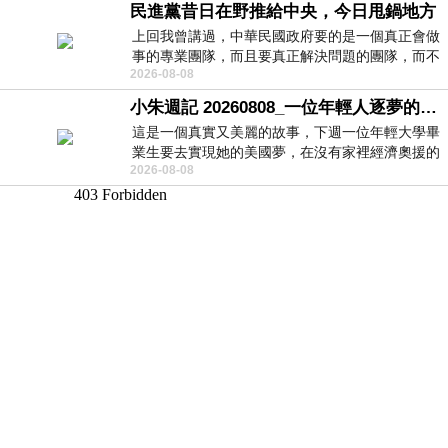
民進黨昔日在野推給中央，今日甩鍋地方
上回我曾講過，中華民國政府要的是一個真正會做
事的專業團隊，而且要真正解決問題的團隊，而不
2026-08-08
是只會到處甩鍋的雙標團隊，最近民進黨
小朱週記 20260808_一位年輕人逐夢的真實故事
這是一個真實又美麗的故事，下週一位年輕大學畢
業生要去實現她的美國夢，在沒有家裡經濟奧援的
2026-08-08
情況下，靠著自我努力工作累積出國基