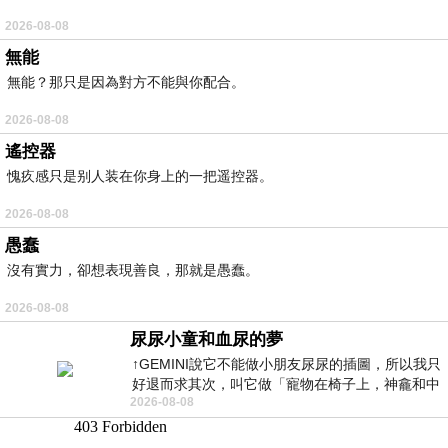
2026-08-08
無能
無能？那只是因為對方不能與你配合。
2026-08-08
遙控器
愧疚感只是别人装在你身上的一把遥控器。
2026-08-08
愚蠢
沒有實力，卻想表現善良，那就是愚蠢。
2026-08-08
尿尿小童和血尿的夢
↑GEMINI說它不能做小朋友尿尿的插圖，所以我只
好退而求其次，叫它做「寵物在椅子上，神龕和中
2026-08-08
年人臉孔」的畫了。 六月底