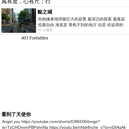
風有度，心有尺；行
鯨之城
你抱擁著地球最巨大的寂寞 最深沉的探索 最孤寂
也最自由 海底是 青鳥不到的地方 但是 你追尋的
48 分鐘前
幸福 可以比珍珠更
看到了天使你
Angel you https://youtube.com/shorts/G9B4XR4ovgs?
is=TzCHOnvmPBPshnNa https://youtu.be/nNdi4hche_s?is=nDIAqAk