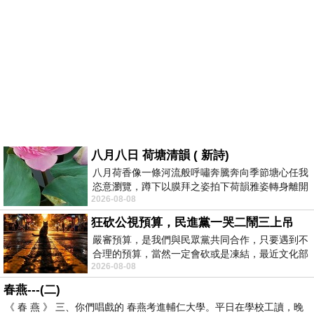
八月八日 荷塘清韻 ( 新詩)
八月荷香像一條河流般呼嘯奔騰奔向季節塘心任我
恣意瀏覽，蹲下以膜拜之姿拍下荷韻雅姿轉身離開
2026-08-08
時我把美麗的遐想掛在亭亭葉柄上盼望
狂砍公視預算，民進黨一哭二鬧三上吊
嚴審預算，是我們與民眾黨共同合作，只要遇到不
合理的預算，當然一定會砍或是凍結，最近文化部
2026-08-08
要編列公視和Taiwan plus預算，在110年
春燕---(二)
《 春 燕 》 三、你們唱戲的 春燕考進輔仁大學。平日在學校工讀，晚