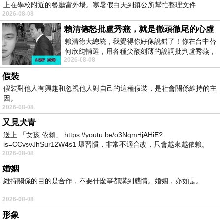
上在學校附近的餐廳當外場。寒暑假白天到鎮公所幫忙整理文件
2026-08-08
賴清德怒批盧秀燕，就是徹頭徹尾的心虛
賴清德大總統，我覺得你好像說錯了！你在台中替
何欣純輔選，用各種尖酸刻薄的說詞批判盧秀燕，
2026-08-08
罵她施政滿意度輸給陳其邁，甚至還說盧
假裝
假裝對他人有興趣和忽視他人對自己的這種假裝，是社會關係維持的主
因。
2026-08-08
又見犬青
送上 「女孩 依賴」 https://youtu.be/o3NgmHjAHiE?
is=CCvsvJhSur12W4s1 壞習慣，非常不適合改，只會越來越依賴。
2026-08-08
我害怕的
婚姻
維持關係的目的是合作，不要什麼事都講到感情。婚姻，亦如是。
2026-08-08
形象