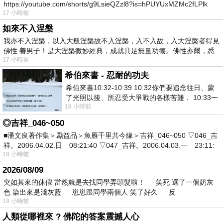
https://youtube.com/shorts/g9LsieQZzl8?is=hPUYUxMZMc2fLPlk
17 小時前
如來不入涅槃
我亦不入涅槃，以入大般涅槃故不入涅槃，入不入故，入大涅槃者得見
佛性 善男子！是大涅槃微妙經典，成就具足無量功德。佛性亦爾，悉
17 小時前
希伯來書 - 忍耐的功夫
希伯來書10:32-10:39 10:32你們要追念往日、蒙
了光照以後、所忍受大爭戰的各樣苦難． 10:33一
18 小時前
面被毀謗、遭患難、成了戲景、叫眾人
◎吉祥_046~050
■潘文良著作集＞勵益品＞魚雁千里共今緣＞吉祥_046~050 ▽046_吉
祥。2006.04.02.日 08:21:40 ▽047_吉祥。2006.04.03.一 23:11:
18 小時前
2026/08/09
突如其來的休假 當然就是去找同學弄頭髮啦！ 笑死 選了一個奶灰
色 染出來是淺灰藍 崽崽跟同學兩個人 笑了好久 反
18 小時前
人類從哪裡來 ? 佛陀的答案震撼人心