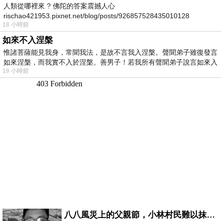
人類從哪裡來 ? 佛陀的答案震撼人心
rischao421953.pixnet.net/blog/posts/926857528435010128
18 小時前
如來不入涅槃
惟諸菩薩能見我身，常聞我法，是故不言我入涅槃。聲聞弟子雖復發言
如來涅槃，而我實不入於涅槃。善男子！若我所有聲聞弟子說言如來入
19 小時前
八八風災上的父親節，小林村民難以抹滅的痛