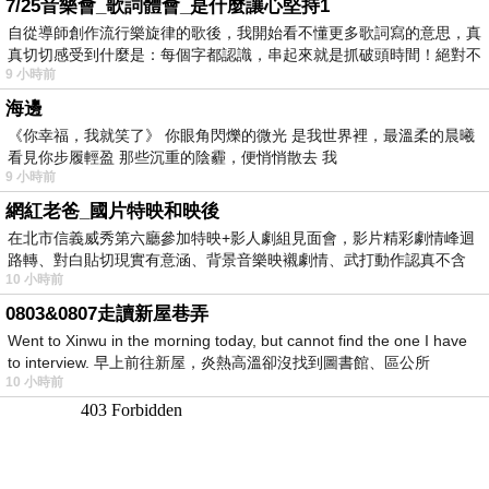
7/25音樂會_歌詞體會_是什麼讓心堅持1
自從導師創作流行樂旋律的歌後，我開始看不懂更多歌詞寫的意思，真
真切切感受到什麼是：每個字都認識，串起來就是抓破頭時間！絕對不
9 小時前
海邊
《你幸福，我就笑了》 你眼角閃爍的微光 是我世界裡，最溫柔的晨曦
看見你步履輕盈 那些沉重的陰霾，便悄悄散去 我
9 小時前
網紅老爸_國片特映和映後
在北市信義威秀第六廳參加特映+影人劇組見面會，影片精彩劇情峰迴
路轉、對白貼切現實有意涵、背景音樂映襯劇情、武打動作認真不含
10 小時前
糊、
0803&0807走讀新屋巷弄
Went to Xinwu in the morning today, but cannot find the one I have
to interview. 早上前往新屋，炎熱高溫卻沒找到圖書館、區公所
10 小時前