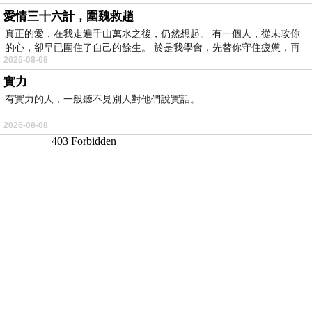
愛情三十六計，圍魏救趙
真正的愛，在我走遍千山萬水之後，仍然想起。 有一個人，從未攻你
的心，卻早已圍住了自己的餘生。 於是我學會，先替你守住疲憊，再
2026-08-08
實力
有實力的人，一般聽不見別人對他們說實話。
2026-08-08