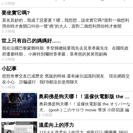
2 小時前
要坐實它嗎?
莫名其妙的，我成了惡婆婆？嗯，我想想，該坐實它嗎?面對一個想利
用你時才會開口叫你一聲“媽"的大人，面對二個想利用你時才會開
3 小時前
世上只有自己的媽媽好......
我在法國巴黎蒙難時期: 李登輝總統要我先去見章孝嚴先生 在國民政
府遷臺時期， 小蔣特別囑咐章孝嚴．章孝慈的舅舅照顧兩
4 小時前
小記事
想想奇摩交友已成歷史.舊版的時候.還有緣分認識到朋友. 現在網路交
友小心. 詐騙盛行 我FB都沒在使用聊天
5 小時前
奥莉佛是狗天哪！！這傢伙電影版 the オリバーな犬、 (gosh ) このヤロウ movie
奥莉佛是狗天哪！！這傢伙電影版 the オリバーな
犬、 (gosh ) このヤロウ movie 導演 小田切讓 編
6 小時前
劇: 小田切讓 主演: 小田切讓
溫柔向上的浮力
115.6.9 溫柔向上的浮力 感恩日記-嗶嗶嗶,J的行