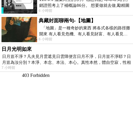
銷證照考上了補概論86分。 想要做就去做,勵精圖
6 小時前
治大成功,也是表法,堅持和努力
典藏封面聊兩句-【地圖】
「地圖」是一種奇妙的東西 將各式各樣的路徑攤
開來 有人看見危機、有人看見財富、有人看見…
6 小時前
從中可以發掘出不同的
日月光明如來
日月豈不淨？凡夫見月雲遮見日雲障便言日月不淨，日月豈不淨耶？日
月豈為汝分別？本淨、本念、本法、本心。真性本然，體自空寂，性相
7 小時前