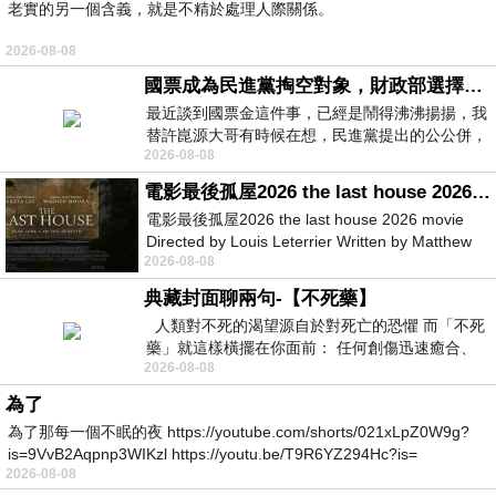
老實的另一個含義，就是不精於處理人際關係。
2026-08-08
國票成為民進黨掏空對象，財政部選擇性失憶
最近談到國票金這件事，已經是鬧得沸沸揚揚，我
替許崑源大哥有時候在想，民進黨提出的公公併，
2026-08-08
其實就是想要國庫通黨庫，鬧出最大的醜
電影最後孤屋2026 the last house 2026 movie
電影最後孤屋2026 the last house 2026 movie
Directed by Louis Leterrier Written by Matthew
2026-08-08
Robinson Starring Greta Lee Wa
典藏封面聊兩句-【不死藥】
人類對不死的渴望源自於對死亡的恐懼 而「不死
藥」就這樣橫擺在你面前： 任何創傷迅速癒合、
2026-08-08
停止衰老、痛覺消失…堪
為了
為了那每一個不眠的夜 https://youtube.com/shorts/021xLpZ0W9g?
is=9VvB2Aqpnp3WIKzl https://youtu.be/T9R6YZ294Hc?is=
2026-08-08