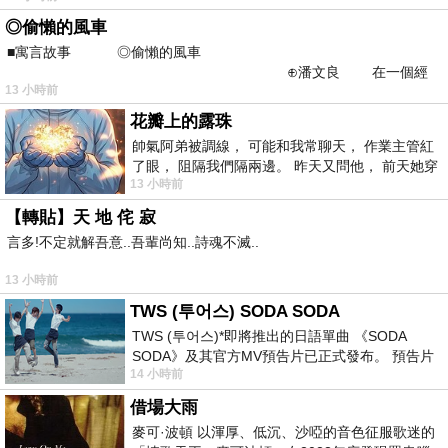
◎偷懶的風車
■寓言故事 ◎偷懶的風車
⊕潘文良 在一個經
13 小時前
常颳風的山丘上—&m
花瓣上的露珠
帥氣阿弟被調線， 可能和我常聊天， 作業主管紅
了眼， 阻隔我們隔兩邊。 昨天又問他， 前天她穿
13 小時前
什麼顏色衣服， 不經
【轉貼】天 地 侘 寂
言多!不定就解吾意..吾輩尚知..詩魂不滅..
13 小時前
TWS (투어스) SODA SODA
TWS (투어스)*即將推出的日語單曲 《SODA
SODA》及其官方MV預告片已正式發布。 預告片
14 小時前
一經發布， 就引發了粉絲們對這次夏季回
借場大雨
麥可·波頓 以渾厚、低沉、沙啞的音色征服歌迷的