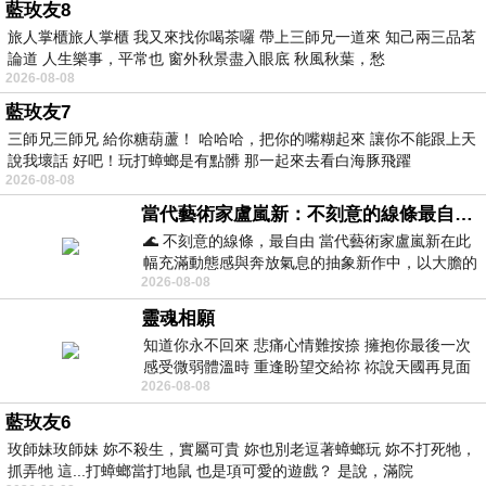
藍玫友8
旅人掌櫃旅人掌櫃 我又來找你喝茶囉 帶上三師兄一道來 知己兩三品茗
論道 人生樂事，平常也 窗外秋景盡入眼底 秋風秋葉，愁
2026-08-08
藍玫友7
三師兄三師兄 給你糖葫蘆！ 哈哈哈，把你的嘴糊起來 讓你不能跟上天
說我壞話 好吧！玩打蟑螂是有點髒 那一起來去看白海豚飛躍
2026-08-08
當代藝術家盧嵐新：不刻意的線條最自由，讓色彩流動、筆觸自己說話
🌊 不刻意的線條，最自由 當代藝術家盧嵐新在此
幅充滿動態感與奔放氣息的抽象新作中，以大膽的
2026-08-08
藍色顏料在白色畫布上揮灑、壓印與流淌
靈魂相願
知道你永不回來 悲痛心情難按捺 擁抱你最後一次
感受微弱體溫時 重逢盼望交給祢 祢說天國再見面
2026-08-08
此刻忍淚說別離 他日靈魂再
藍玫友6
玫師妹玫師妹 妳不殺生，實屬可貴 妳也別老逗著蟑螂玩 妳不打死牠，
抓弄牠 這...打蟑螂當打地鼠 也是項可愛的遊戲？ 是說，滿院