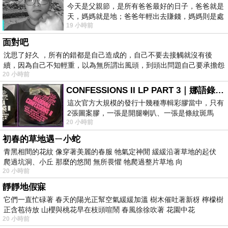
今天是父親節，是所有爸爸最好的日子，爸爸就是
天，媽媽就是地；爸爸年輕出去賺錢，媽媽則是處
19 小時前
理家務，職業不分高低貴賤，只有人品才
面對吧
沈思了好久 ，所有的錯都是自己造成的，自己不要去接觸就沒有後
續，因為自己不知輕重，以為無所謂出風頭，到頭出問題自己要承擔怨
20 小時前
不
CONFESSIONS II LP PART 3｜娜語錄II LP PART 3
這次官方大規模的發行十幾種專輯彩膠當中，只有
2張圖案膠，一張是開腿喇叭、一張是條紋斑馬
20 小時前
版；目前官網上只剩澳洲商店AU STORE
初春的草地遇ㄧ小蛇
青黑相間的花紋 像穿著美麗的春服 牠氣定神閒 緩緩沿著草地的起伏
爬過坑洞、小丘 那麼的悠閒 無所畏懼 牠爬過整片草地 向
20 小時前
靜靜地假寐
它們一直忙碌著 春天的陽光正幫空氣緩緩加溫 樹木催吐著新枒 檸檬樹
正含苞待放 山櫻與桃花早在枝頭喧鬧 春風徐徐吹著 花園中花
20 小時前