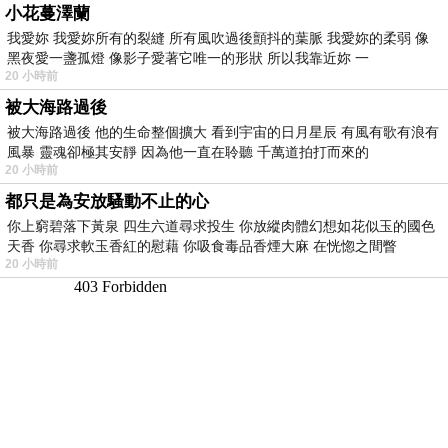
小花蔓澤蘭
我愛妳 我愛妳所有的裂縫 所有風吹過後顫抖的葉脈 我愛妳的柔弱 像
黑夜愛一盞孤燈 像影子愛著它唯一的形狀 所以我靠近妳 一
20 小時前
被大海路過後
被大海路過後 他的生命整個擴大 看到宇宙的日月星辰 有風有歌有浪有
風暴 靈魂卻極其安靜 因為他一直在聆聽 千萬道拍打而來的
20 小時前
都只是為安放騷動不止的心
你上窮碧落下黃泉 四生六道尋求投生 你放縱肉體幻想如花似玉的國色
天香 你尋求軟玉香紅的慰藉 你吸食毒品香煙大麻 在恍惚之間瞥
20 小時前