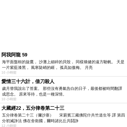
阿我阿龍 59
海平面盤桓的旋鷹， 沙灘上細碎的貝殼， 同樣矯健的遠方馳帆。 天是
一片紫藍漆黑， 風寒陡峭的崕， 孤高如傲梅。 月亮
10 小時前
愛情三十六計，借刀殺人
歲月替我說出了答案。 那些沒有勇氣告白的日子，最後都被時間翻譯
成思念。 原來等待，也是一種深情。
10 小時前
大藏經22，五分律卷第二十三
五分律卷第二十三（彌沙塞） 宋罽賓三藏佛陀什共竺道生等 譯 第四
分初滅諍法 佛在舍衛國，爾時諸比丘共鬪諍
12 小時前