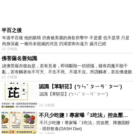
半百之後
年過半百後 他的眼睛 仍會被美麗的身影所擊中 不是愛 也不是罪 只是
肉身深處 一條尚未熄滅的河流 仍渴望奔向遠方 歲月已經
20 小時前
佛菩薩名善知識
諸佛菩薩亦復如是，若有見者，即得斷除一切煩惱，雖有四魔不能干
亂，若有觸者命不可夭、不生不死、不退不沒。所謂觸者，若在佛邊聽
21 小時前
受
認識【苯騈芘】(ㄅㄣˇ ㄆㄧㄢˊ ㄆ一ˊ)
認識【苯騈芘】(ㄅㄣˇ ㄆㄧㄢˊ ㄆ一ˊ)
22 小時前
不只少吃鹽！專家曝「1吃法」控血壓、降膽固醇 - 得舒飲食(DASH Diet)
不只少吃鹽！專家曝「1吃法」控血壓、降膽固醇
- 得舒飲食(DASH Diet)
22 小時前