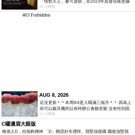
「情歌天王」麥可波頓，在2023年底發現罹患腦
15 小時前
瘤「祈禱早日康復，一切都好」。
AUG 8, 2026
近況更新＊＊本周8/4是入職滿三個月＊＊ 因為上
班可以戴耳機所以有時辦公會聽音樂 沒有特別固
17 小時前
定哪天但就是一周某一天會固定聽'90
C囉濃眉大眼版
橋係土D，但係夠傳神 「D」辦證好失禮咩。我堅強復國 國復強堅我