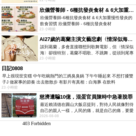
https://www.facebook.com/dietitiansophia/
posts/157966
欣儀營養師 - 6種抗發炎食材 & 6大加重慢性發炎的飲食習慣
欣儀營養師-6種抗發炎食材 & 6大加重慢性發炎的
飲食習慣 欣儀營養師 - 6種抗發炎食材
23 小時前
https://www.facebook.com/photo/?fbid=147
AI27歲的葛蘭主演文藝悲劇〈情深似海〉 #戀上老電影 #葛蘭 #粟子
談到葛蘭，多會直接聯想到歌舞電影，但〈情深似
海〉卻很特別，葛蘭不唱歌、不跳舞，從頭到尾專
23 小時前
心演戲。拍攝期間，經常工作超過12個鐘
日記0808
早上很現世安穩 中午吃碗熱門的三媽臭臭鍋 下午午睡起來 不想打擾雙
子J 做家事的節奏 出去散散步 有影片有真相：白海豚 在飲料
23 小時前
慈濟遭騙10億，混蛋官員陳時中急著脫罪
最近賴清德在圓山大飯店提到，對待人民就像對待
自己的親人一樣，人民的痛，就是自己的痛，要愛
2026-08-08
民如親，說的這麼好聽，實際上根本沒做