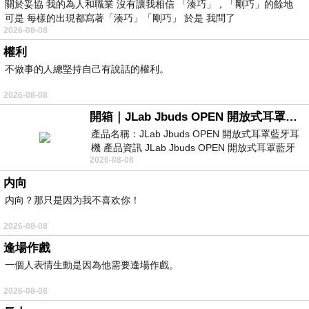
關於妥協 我的為人和職業 沒有讓我相信 「湊巧」，「剛巧」的餘地
可是 每樣的出現都寫著「湊巧」「剛巧」 於是 我問了
2026-08-08
權利
不做事的人總堅持自己有說話的權利。
2026-08-08
開箱｜JLab Jbuds OPEN 開放式耳罩藍牙耳機 - 設計美學，輕巧、透氣、環境音全物理達成！
產品名稱：JLab Jbuds OPEN 開放式耳罩藍牙耳
機 產品資訊 JLab Jbuds OPEN 開放式耳罩藍牙
2026-08-08
耳機評語：非常有特色，值得喜愛美型工
内向
内向？那只是因为我不喜欢你！
2026-08-08
逢場作戲
一個人表情生動是因為他需要逢場作戲。
2026-08-08