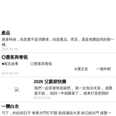
產品
更多時候，你其實不是消費者，你是產品。而且，還是免費提供的那一
種。
2026-08-08
◎墨客與青硯
■寓言故事 ◎墨客與青硯
⊕潘文良 一個年輕
2026-08-08
的墨客，在京城的古玩肆裡
2026 父親節快樂
我們一起穿著情侶裝吧， 第一次泡冷水澡， 感覺
還不錯， 泡到一半就睡著了， 後來打雷把我吵
2026-08-08
醒， 手
一襲白衣
巧了，約好的日子 車庫大門打不開 急得滿頭大漢 妳已經出門 虛驚一