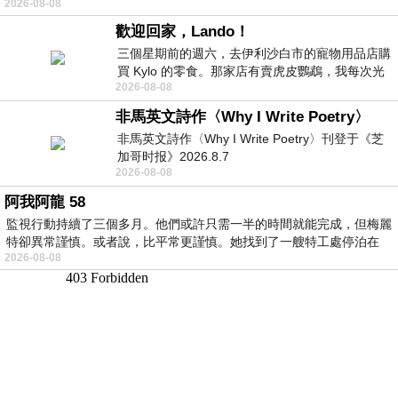
2026-08-08
歡迎回家，Lando！
三個星期前的週六，去伊利沙白市的寵物用品店購
買 Kylo 的零食。那家店有賣虎皮鸚鵡，我每次光
2026-08-08
顧都會去看一下。他們偶爾會引進 C
非馬英文詩作〈Why I Write Poetry〉
非馬英文詩作〈Why I Write Poetry〉刊登于《芝
加哥时报》2026.8.7
2026-08-08
阿我阿龍 58
監視行動持續了三個多月。他們或許只需一半的時間就能完成，但梅麗
特卻異常謹慎。或者說，比平常更謹慎。她找到了一艘特工處停泊在
2026-08-08