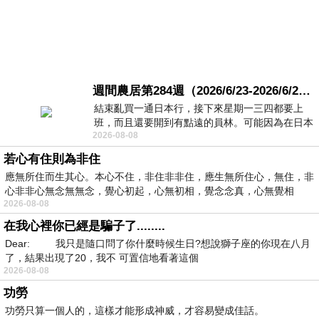
週間農居第284週（2026/6/23-2026/6/24) 夏至 金黃稻浪洋溢豐收喜悅
結束亂買一通日本行，接下來星期一三四都要上
班，而且還要開到有點遠的員林。可能因為在日本
2026-08-08
花不少錢，星期一出門上班時，心裡沒有一
若心有住則為非住
應無所住而生其心。本心不住，非住非非住，應生無所住心，無住，非
心非非心無念無無念，覺心初起，心無初相，覺念念真，心無覺相
2026-08-08
在我心裡你已經是騙子了........
Dear: 我只是隨口問了你什麼時候生日?想說獅子座的你現在八月
了，結果出現了20，我不 可置信地看著這個
2026-08-08
功勞
功勞只算一個人的，這樣才能形成神威，才容易變成佳話。