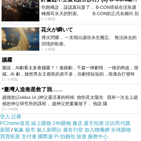
吃飽喝足，該認真玩耍了… B-CON塔就在活魚迴
轉壽司水天的對面。 B-CON的正式名稱叫 別
8 小時前
花火が瞬いて
煙火閃耀， 一支唱出讓你永生難忘、 無法抹去的
回憶的歌曲。
2 小時前
腦霧
聽說，AI劇看太多會腦霧？！連續劇，千篇一律劇情，一樣的狗血，很
膩...AI 劇，雖然男女主都長的差不多，但劇情短短的，很適合打發時
17 小時前
*臺灣人造衛星救了我……
趙德恕(Zoldos Ur.)神父還活著的時候: 他怕見太陽光 我有一次去上趙
德恕神父研究所的課程， 趙神父把窗簾放下， 他說:陽
20 小時前
登入
註冊
PChome首頁
線上購物
24h購物
書店
露天拍賣
比比昂代購
新聞
/
氣象
股市
個人新聞台
廣告刊登
加入聯播網
全球購物
買賣租屋
支付連
國際連
Pi 拍錢包
旅遊
服務中心