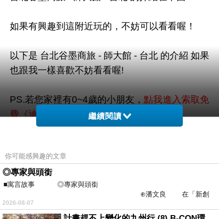
如果有興趣到這附近玩的，不妨可以看看喔！
以下是 台北谷墨商旅 - 師大館 - 台北 的介紹 如果
也跟我一樣喜歡不妨看看喔!
PS.若您家裡有0~4歲的小朋友，
點我進入索取免
費《迪士尼美語世界試用包》
繼續閱讀
↓↓↓限量特優價格按鈕↓↓↓
你可能感興趣的文章
◎專家與頭銜
■寓言故事 ◎專家與頭銜
⊕潘文良 在「新創
2026-08-07
之谷」裡——
計畫趕不上變化的九州行 (8) B-CON環球塔