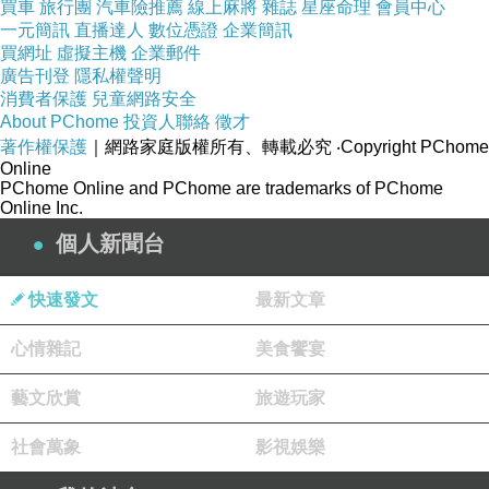
買車
旅行團
汽車險推薦
線上麻將
雜誌
星座命理
會員中心
一元簡訊
直播達人
數位憑證
企業簡訊
買網址
虛擬主機
企業郵件
廣告刊登
隱私權聲明
消費者保護
兒童網路安全
About PChome
投資人聯絡
徵才
著作權保護
｜網路家庭版權所有、轉載必究
‧Copyright PChome
Online
PChome Online and PChome are trademarks of PChome
Online Inc.
個人新聞台
快速發文
最新文章
心情雜記
美食饗宴
藝文欣賞
旅遊玩家
社會萬象
影視娛樂