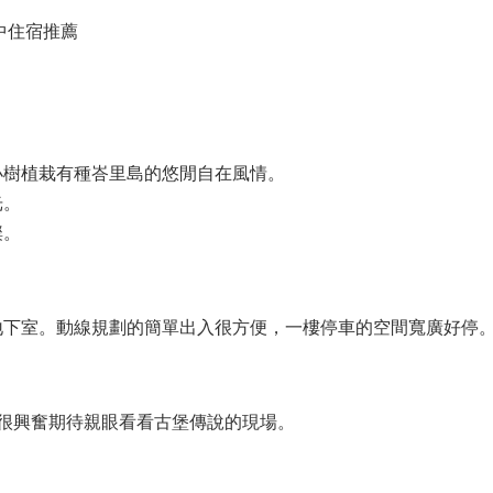
中住宿推薦
小樹植栽有種峇里島的悠閒自在風情。
光。
璨。
地下室。動線規劃的簡單出入很方便，一樓停車的空間寬廣好停
，很興奮期待親眼看看古堡傳說的現場。