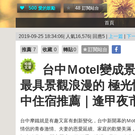
500
48
愛的鼓勵
訂閱站台
首頁
2019-09-25 18:34:06| 人氣16,576| 回應5 |
上一篇
|
下
推薦
7
收藏
0
轉貼
0
訂閱站台
台中Ｍotel變
最具景觀浪漫的 極光
中住宿推薦｜逢甲夜
台中摩鐵就是有趣又富有創新變化，台中新開幕的Ｍot
情侶的青春激情、夫妻的恩愛延續、家庭的歡樂美滿