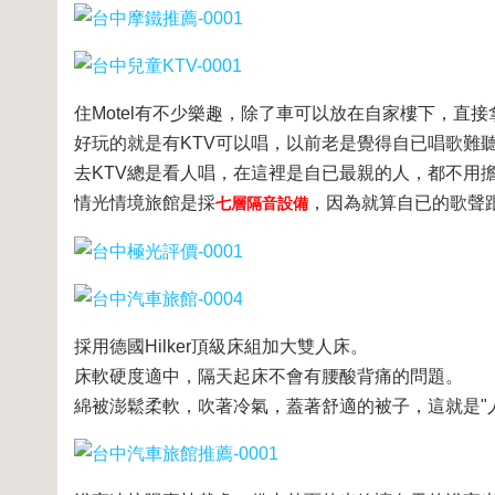
住Motel有不少樂趣，除了車可以放在自家樓下，直
好玩的就是有KTV可以唱，以前老是覺得自已唱歌難
去KTV總是看人唱，在這裡是自已最親的人，都不用
情光情境旅館是採
，因為就算自已的歌聲跟
七層隔音設備
採用德國Hilker頂級床組加大雙人床。
床軟硬度適中，隔天起床不會有腰酸背痛的問題。
綿被澎鬆柔軟，吹著冷氣，蓋著舒適的被子，這就是"