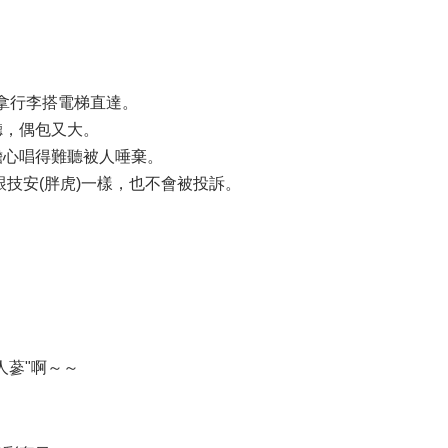
接拿行李搭電梯直達。
聽，偶包又大。
擔心唱得難聽被人唾棄。
技安(胖虎)一樣，也不會被投訴。
人蔘"啊～～