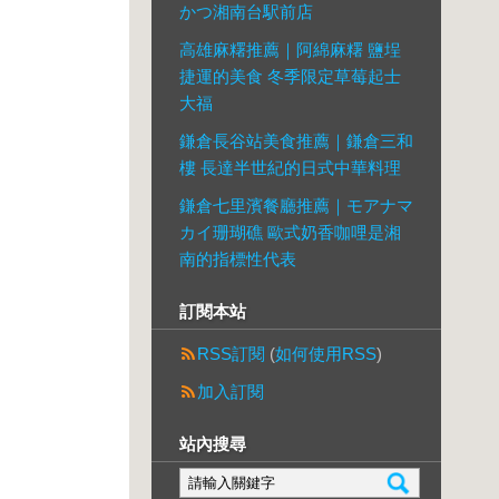
かつ湘南台駅前店
高雄麻糬推薦｜阿綿麻糬 鹽埕
捷運的美食 冬季限定草莓起士
大福
鎌倉長谷站美食推薦｜鎌倉三和
樓 長達半世紀的日式中華料理
鎌倉七里濱餐廳推薦｜モアナマ
カイ珊瑚礁 歐式奶香咖哩是湘
南的指標性代表
訂閱本站
RSS訂閱
(
如何使用RSS
)
加入訂閱
站內搜尋