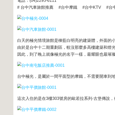
電話：(04)2295-6111
# 台中汽車旅館推薦 #台中摩鐵 #台中KTV #台
白天的極光情境旅館是棟藍白明亮的建築體，外面的
由於是台中十二期重劃區，較沒那麼多高樓建築和燈
因此，到了晚上就像極光的名字一樣，最耀眼也最璀
台中極光，是屬於一間平面型的摩鐵，不需要開車到
這次入住的是在3樓303號房的歐若拉系列-古堡傳說