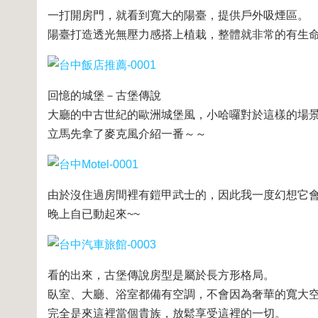
一打開房門，就看到寬大的陽臺，提供戶外吸煙區。
陽臺打造透光無壓力感搭上植栽，整體就非常的有生
回憶的城堡－古堡傳說
大廳的中古世紀的歐洲城堡風，小哈囉對於這樣的場
立馬先拿了麥克風介紹一番～～
由於沒住過房間裡有鎧甲武士的，因此我一度幻想它會不會像 Ni
晚上自已動起來~~
看的出來，古堡傳說房型是屬於長方形格局。
臥室、大廳、浴室都備有空調，不會因為奢華的寬大
完全是來這裡當個貴族，放鬆享受這裡的一切。