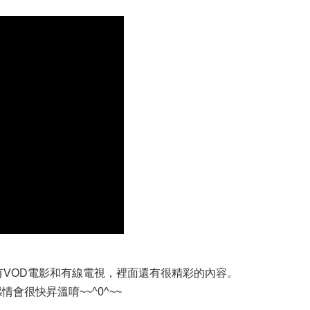
頻道有VOD電影和有線電視，裡面還有很精彩的內容。
會很快昇溫唷~~^0^~~