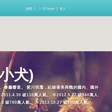
|
|
|
新聞
PChome
登入
小犬)
及踩雷的小吃、餐廳響宴。 紫川琪灩，紀錄著美與醜的國內、國外
.30 破110萬人氣。 ※2012.5.27 破340萬人
7.8 破700萬人氣。 ※2013.10.27 破800萬人氣。