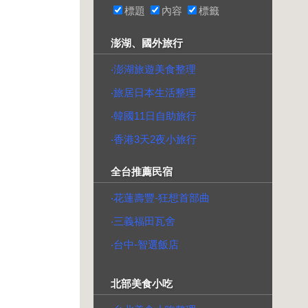
標題
內容
標籤
澎湖、國外旅行
‧澎湖旅遊美食整理
‧旅居日本生活整理
‧韓國11日自助旅行
‧香港3天2夜小旅行
全台推薦民宿
‧花蓮壽豐-狂想首部曲
‧三義福田瓦舍
‧台中-智選飯店
北部美食小吃