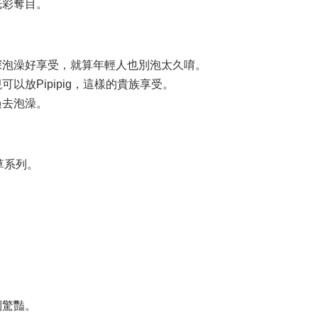
光彩奪目。
深泡澡好享受，就算年輕人也別泡太久唷。
放Pipipig，這樣的貴族享受。
過去泡澡。
鞭草系列。
到驚豔。