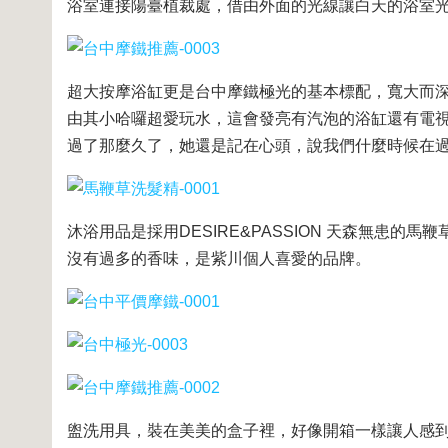
浴室連接陽臺植裁處，借由外面的光線讓白天的浴室
超大按摩浴缸更是台中摩鐵極光的基本標配，寬大而
由其小哈囉超愛玩水，這會發亮有汽泡的浴缸還有電視可以
過了那麼久了，她還是記在心頭，說我們什麼時候在
沐浴用品是採用DESIRE&PASSION 天森無患的馬
沒有過多的香味，是紫川個人喜愛的品牌。
盥洗用具，裝在美美的盒子裡，好像開箱一樣讓人感