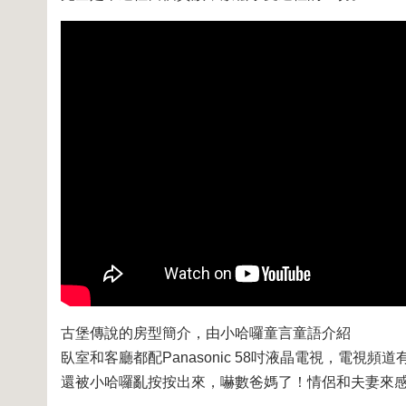
古堡傳說的房型簡介，由小哈囉童言童語介紹
臥室和客廳都配Panasonic 58吋液晶電視，電視
還被小哈囉亂按按出來，嚇數爸媽了！情侶和夫妻來感情