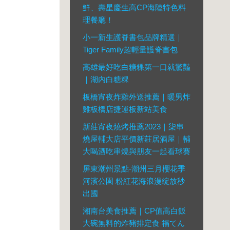
鮮、壽星慶生高CP海陸特色料
理餐廳！
小一新生護脊書包品牌精選｜
Tiger Family超輕量護脊書包
高雄最好吃白糖粿第一口就驚豔
｜湖內白糖粿
板橋宵夜炸雞外送推薦｜暖男炸
雞板橋店捷運板新站美食
新莊宵夜燒烤推薦2023｜柒串
燒屋輔大店平價新莊居酒屋｜輔
大喝酒吃串燒與朋友一起看球賽
。
屏東潮州景點-潮州三月櫻花季
河濱公園 粉紅花海浪漫綻放秒
出國
湘南台美食推薦｜CP值高白飯
大碗無料的炸豬排定食 福てん