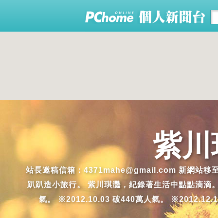
紫川
站長邀稿信箱：4371mahe@gmail.com 新網站
趴趴造小旅行。 紫川琪灩，紀錄著生活中點點滴滴。生活中，美
氣。 ※2012.10.03 破440萬人氣。 ※2012.12