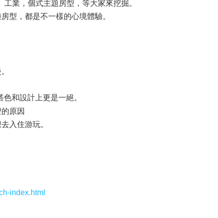
華、工業，個式主題房型，等大家來挖掘。
種房型，都是不一樣的心境體驗。
漫。
搭色和設計上更是一絕。
聖的原因
想去入住游玩。
ch-index.html