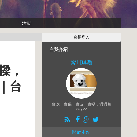
活動
自我介紹
紫川琪灩
橋樑，
｜台
貪吃、貪喝、貪玩、貪樂，通通無
罪！^^
關於本站