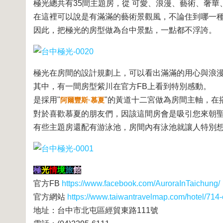
極光總共有35間主題房，從 可愛、浪漫、藝術、奢
在這裡可以說是有滿滿的藝術景觀風，不論住到哪一
因此，把極光的房型做為台中景點，一點都不浮誇。
極光在房間的設計規劃上，可以看出滿滿的用心與浪
其中，有一間房型紫川在官方FB上看到特別感動。
是採用"
"的黃道十二宮做為房間主軸，在
阿爾豐斯·慕夏
對於喜歡慕夏的朋友們，因該這間房會是吸引您來朝
有些主題房還配有游泳池，房間內有泳池就讓人特別
極
光
情
境
旅
館
官方FB
https://www.facebook.com/AuroraInTaichung/
官方網站
https://www.taiwantravelmap.com/hotel/714-
地址：台中市北屯區經貿東路111號