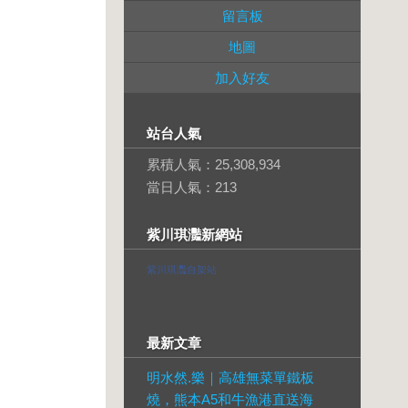
留言板
地圖
加入好友
站台人氣
累積人氣：
25,308,934
當日人氣：
213
紫川琪灩新網站
紫川琪灩自架站
最新文章
明水然.樂｜高雄無菜單鐵板
燒，熊本A5和牛漁港直送海