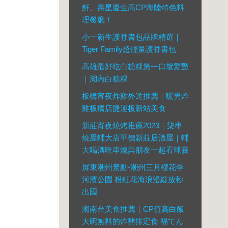
鮮、壽星慶生高CP海陸特色料
理餐廳！
小一新生護脊書包品牌精選｜
Tiger Family超輕量護脊書包
高雄最好吃白糖粿第一口就驚豔
｜湖內白糖粿
板橋宵夜炸雞外送推薦｜暖男炸
雞板橋店捷運板新站美食
新莊宵夜燒烤推薦2023｜柒串
燒屋輔大店平價新莊居酒屋｜輔
大喝酒吃串燒與朋友一起看球賽
屏東潮州景點-潮州三月櫻花季
河濱公園 粉紅花海浪漫綻放秒
出國
湘南台美食推薦｜CP值高白飯
大碗無料的炸豬排定食 福てん