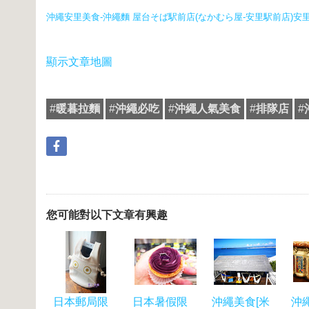
沖繩安里美食-沖繩麵 屋台そば駅前店(なかむら屋-安里駅前店)安里
顯示文章地圖
#
暖暮拉麵
#
沖繩必吃
#
沖繩人氣美食
#
排隊店
#
您可能對以下文章有興趣
日本郵局限
日本暑假限
沖繩美食[米
沖