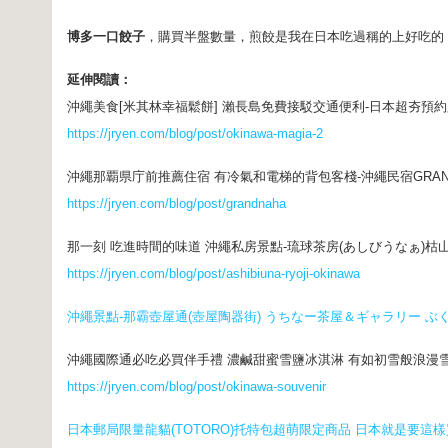
博多一口餃子
，購買半盤數量，煎餃是我在日本吃過稱的上好吃的
延伸閱讀：
沖繩美食[米其林幸福鬆餅] 瀨長島免費接駁交通便利-日本超夯預
https://jryen.com/blog/post/okinawa-magia-2
沖繩那覇県庁前推薦住宿 有冷氣和電梯的背包客棧-沖繩民宿GRAND那霸 (O
https://jryen.com/blog/post/grandnaha
那一刻 吃進時間的味道 沖繩私房景點-琉球茶房(あしびうなぁ)枯山
https://jryen.com/blog/post/ashibiuna-ryoji-okinawa
沖繩景點-那霸壺屋通(壺屋陶器街) うちなー茶屋＆ギャラリー ぶくぶ
沖繩國際通必吃必買伴手禮 濃鹹甜蜜雪鹽冰淇淋 有如初雪般浪漫雪
https://jryen.com/blog/post/okinawa-souvenir
日本郵局限量龍貓(TOTORO)托特包超萌限定商品 日本就是要這樣