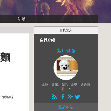
活動
自我介紹
紫川琪灩
拉麵
貪吃、貪喝、貪玩、貪樂，通通無
罪！^^
它的蹤跡呢！
關於本站