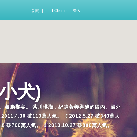
|
|
|
新聞
PChome
登入
小犬)
及踩雷的小吃、餐廳響宴。 紫川琪灩，紀錄著美與醜的國內、國外
.30 破110萬人氣。 ※2012.5.27 破340萬人
7.8 破700萬人氣。 ※2013.10.27 破800萬人氣。