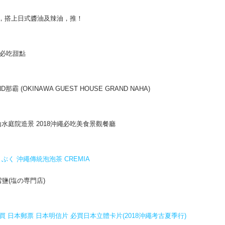
，搭上日式醬油及辣油，推！
約必吃甜點
KINAWA GUEST HOUSE GRAND NAHA)
水庭院造景 2018沖繩必吃美食景觀餐廳
く 沖繩傳統泡泡茶 CREMIA
鹽(塩の専門店)
買 日本郵票 日本明信片 必買日本立體卡片(2018沖繩考古夏季行)