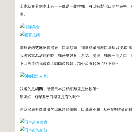
上桌就會看到桌上有一份像是一蘭拉麵，可以特製化口味的表格，
桌。
濃醇香的芝麻豚骨湯底，口味頗重、我選簡單清爽口味所以沒感到
我將它當為沾麵在吃，麵份量好多，蔥花、湯底、麵條一同入口，
下回再造訪我會直上肉肉多拉麵，糖心蛋看起來也很不賴~
我選的是
細麵
，感覺日本拉麵細麵還是比較優~
細歸細，Q彈彈牙口感還是有的呢^^
芝麻湯底有像濃濃的湯麻醬麵風味，口味還不賴，CP值整體論絕