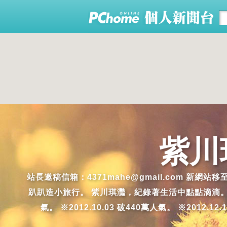
紫川
站長邀稿信箱：4371mahe@gmail.com 新網站
趴趴造小旅行。 紫川琪灩，紀錄著生活中點點滴滴。生活中，美
氣。 ※2012.10.03 破440萬人氣。 ※2012.12