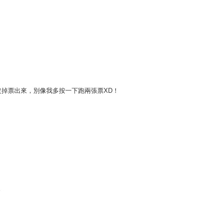
沒掉票出來，別像我多按一下跑兩張票XD！
。