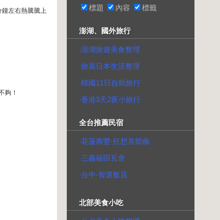
標題
內容
標籤
分鐘左右熱騰騰上
澎湖、國外旅行
‧澎湖旅遊美食整理
‧旅居日本生活整理
‧韓國11日自助旅行
不夠！
‧香港3天2夜小旅行
全台推薦民宿
‧花蓮壽豐-狂想首部曲
‧三義福田瓦舍
‧台中-智選飯店
北部美食小吃