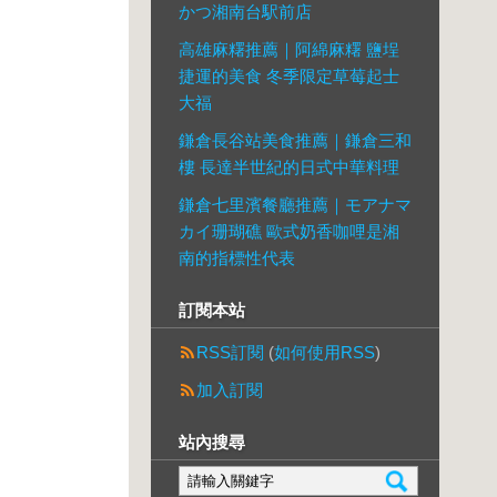
かつ湘南台駅前店
高雄麻糬推薦｜阿綿麻糬 鹽埕
捷運的美食 冬季限定草莓起士
大福
鎌倉長谷站美食推薦｜鎌倉三和
樓 長達半世紀的日式中華料理
鎌倉七里濱餐廳推薦｜モアナマ
カイ珊瑚礁 歐式奶香咖哩是湘
南的指標性代表
訂閱本站
RSS訂閱
(
如何使用RSS
)
加入訂閱
站內搜尋