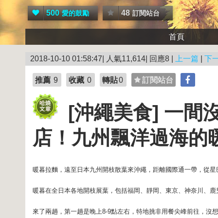
500
48
愛的鼓勵
訂閱站台
首頁
2018-10-10 01:58:47| 人氣11,614| 回應8 |
上一篇
|
下
推薦
9
收藏
0
轉貼
0
訂閱站台
[沖繩美食] 一
店！九州飄洋過海的
暖暮拉麵，遠至日本九州開枝散葉來沖繩，距離國際通一帶，從星
暖暮在全日本各地開枝展葉，包括福岡、靜岡、東京、神奈川、鹿
來了兩趟，第一趟是晚上8-9點左右，特地挑非用餐尖峰前往，沒