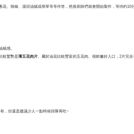
蔥花、辣椒、湯頭油膩或簡單等等作答，然後廚師們就會開始製作，等待約10
油膩感。
比較驚艷是
薄五花肉片
、屬於油花比較豐富的五花肉、很鮮嫩好入口，2片完全
對有，但還是建議少人一點時候排隊再吃~