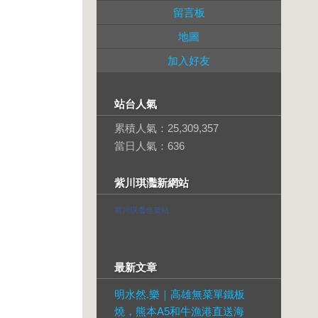
留言板
地圖
加入好友
站台人氣
累積人氣：
25,309,357
當日人氣：
636
紫川琪灩新網站
紫川琪灩自架站
最新文章
明水然.樂｜高雄無菜單鐵板
燒，熊本A5和牛漁港直送海