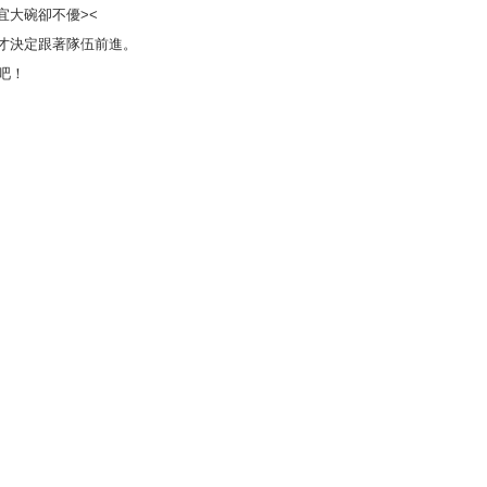
宜大碗卻不優><
才決定跟著隊伍前進。
吧！