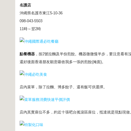
名護店
沖縄県名護市東江5-10-36
098-043-5503
11時～翌2時
點餐機器
，按2號拉麵及半份煎餃。機器微微慢半步，要注意看有
還好後面香港朋友願意吸收我多一張的煎餃(掩面)。
店內菜單，除了拉麵、博多餃子、還有飯可供選擇。
店內其實座位不多，約近十張吧台搖滾區座位，抵達就是現點現做