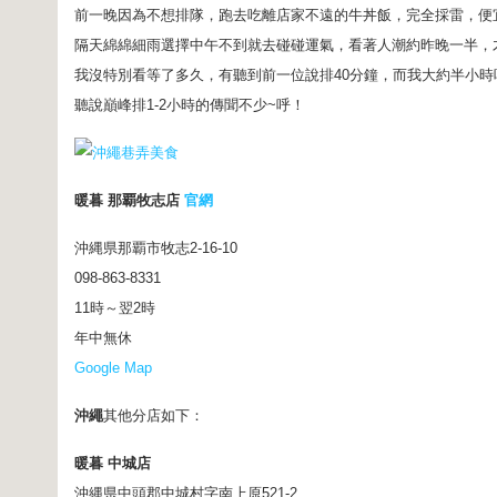
前一晚因為不想排隊，跑去吃離店家不遠的牛丼飯，完全採雷，便
隔天綿綿細雨選擇中午不到就去碰碰運氣，看著人潮約昨晚一半，
我沒特別看等了多久，有聽到前一位說排40分鐘，而我大約半小時
聽說巔峰排1-2小時的傳聞不少~呼！
暖暮 那覇牧志店
官網
沖縄県那覇市牧志2-16-10
098-863-8331
11時～翌2時
年中無休
Google Map
沖繩
其他分店如下：
暖暮 中城店
沖縄県中頭郡中城村字南上原521-2