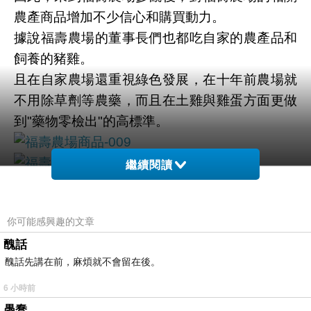
農產商品增加不少信心和購買動力。
據說福壽農場的董事長們也都吃自家的農產品和
飼養的豬雞。
且在自家農場還重視綠色發展，在十年前農場就
不用除草劑等農藥，而且在土雞與雞蛋方面更做
到"藥物零檢出"的高標準。
繼續閱讀
直接介紹紫川在意的重點，因為是第一次開放福
壽生態農場教育園區，福壽實業本身也像如臨大
你可能感興趣的文章
敵的做好準備。
醜話
每個人都需要經過消毒的洗禮，確保不會對園區
醜話先講在前，麻煩就不會留在後。
的雞豬帶來致命的病菌。
黃色的膠簾，內部即是消毒室需站在裡面15秒，
6 小時前
好完整達到滅菌的效果。
愚蠢