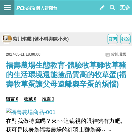
紫川琪灩 (紫小琪與陳小犬)
訂閱
我的
2017-05-11 18:00:00
紫川琪灩
福壽農場生態教育-體驗牧草雞牧草豬
的生活環境還能撿品質高的牧草蛋(福
壽牧草蛋讓父母遠離奧辛蛋的煩惱)
留言 0
收藏 0
推薦 1
在對我做特寫嗎？來~~這藐視的眼神夠有力吧。
我可是以身為福壽農場的紅羽土雞為榮～～