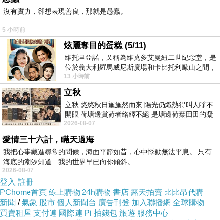
沒有實力，卻想表現善良，那就是愚蠢。
在消毒後，往山路飼養園區的延路會看到不少可
5 小時前
愛的狗狗，這些都是福壽農場領養的流浪狗。
炫麗奪目的蛋糕 (5/11)
他們吃的也是福壽農場自製的寵物飼料，每個都
維托里亞諾，又稱為維克多艾曼紐二世紀念堂，是
位於義大利羅馬威尼斯廣場和卡比托利歐山之間，
看起來毛色明亮還活力十足，旺旺叫的聲音很宏
13 小時前
用以紀念統一義大利統一後的的第一位國
亮。
立秋
也是來到此處，才知道福壽實業也有寵物犬貓飼
立秋 悠悠秋日施施然而來 陽光仍熾熱得叫人睜不
開眼 荷塘邊賞荷者絡繹不絕 是塘邊荷葉田田的凝
料～～驚～～
2026-08-07
望 風中飄逸的是映日荷花別樣紅
愛情三十六計，瞞天過海
不久來到雞場，這是小哈囉人生第一次看到雞。
我把心事藏進尋常的問候，海面平靜如昔，心中悸動無法平息。 只有
之前公公家養的是鴨和鵝，完全沒看過雞被深深
海底的潮汐知道，我的世界早已向你傾斜。
2026-08-07
吸引住，又愛看又害怕。
登入
註冊
PChome首頁
線上購物
24h購物
書店
露天拍賣
比比昂代購
新聞
/
氣象
股市
個人新聞台
廣告刊登
加入聯播網
全球購物
福壽農場的 紅羽土雞 採天然放牧的方式養殖，
買賣租屋
支付連
國際連
Pi 拍錢包
旅遊
服務中心
要比籠飼雞來得開心。