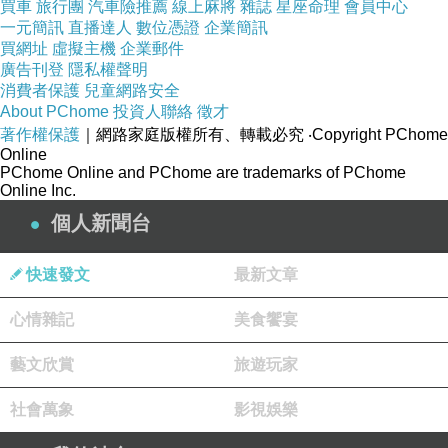
買車
旅行團
汽車險推薦
線上麻將
雜誌
星座命理
會員中心
想想自已若24小時都跟同事關在公司不出去，是
一元簡訊
直播達人
數位憑證
企業簡訊
買網址
虛擬主機
企業郵件
不是壓力會變大、精神力會變差，因此對於這種
廣告刊登
隱私權聲明
飼養方式超級認同。
消費者保護
兒童網路安全
About PChome
投資人聯絡
徵才
著作權保護
｜網路家庭版權所有、轉載必究
‧Copyright PChome
還經過動物友善飼養的合格認證。
Online
PChome Online and PChome are trademarks of PChome
Online Inc.
在來就是這次參觀農產最刺激也是最有樂趣的活
個人新聞台
動，依分組到雞舍撿牧草蛋。
第一次進雞舍說真的即開心也害怕，畢竟小時候
快速發文
最新文章
外婆家後院有養雞還被多隻雞追著跑。
心情雜記
美食饗宴
但在撿蛋的過程中，看到了不少只有在課本才能
看到的，親自體驗還是有差別。
藝文欣賞
旅遊玩家
福壽農場以歐美國家推行動物福利的標準，依循
社會萬象
影視娛樂
一雞一窩的天性，在牧放區準備寬闊的產蛋箱。