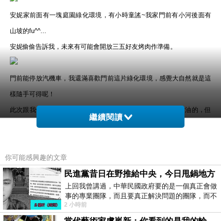
安妮家前面有一塊庭園綠化環境，有小時童謠~我家門前有小河後面有
山坡的fu^^...
安妮偷偷告訴我，未來有可能會開放三五好友烤肉作準備。
門前能停放汽機車，我還滿喜歡門前這片綠化環境，感覺大自然就是這
樣隨手可得呢！
此次跟我們旅行的是MACH的去年新款小車，感覺起來還滿省油的，但
繼續閱讀
加速有點大聲，而且前置空間設計的不夠貼心。
你可能感興趣的文章
安妮家大廳沒有擺放電視，有得是一個小書櫃，喜歡書香的朋友可以任
選幾本、或是帶幾本喜歡的書籍，
民進黨昔日在野推給中央，今日甩鍋地方
待坐在大廳也是另一種選擇及享受，
上回我曾講過，中華民國政府要的是一個真正會做
大廳相當明亮，待在此處也是種享受。
事的專業團隊，而且要真正解決問題的團隊，而不
2 小時前
是只會到處甩鍋的雙標團隊，最近民進黨
準備進入當晚的住宿房間啦~2F四人房-膨鬆的胖，這名稱取得超可愛