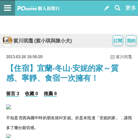
紫川琪灩 (紫小琪與陳小犬)
訂閱
我的
2013-03-26 10:50:20
紫川琪灩
【住宿】宜蘭-冬山‧安妮的家～質
感、寧靜、食宿一次擁有！
留言 3
收藏 0
推薦 8
不知是否因為國中時的朋友就叫安妮。於是未抵達「安妮的家」，讓我
多了幾分親切感。