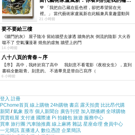
當代藝術家盧嵐新：你看到的是我的輪廓，還是你的故事？——藏在藍色裡的希望與光
💙 「我把自己藏在藍色裡，卻把希望留在光
的，這個胖等於麵包嗎？
裡。」 當代藝術家盧嵐新在此幅兼具童趣靈動與
如果是的話，等等跟大家講解一下，為何叫膨鬆的胖。
21 小時前
抽象韻味的新作中，用湛藍的羽翼般色塊包覆著
要不要給三樓
《牆門的灰》 屋子陰冷 留給牆壁去滲透 牆角的灰 倒流的陰影 大火吞
四人房兩張大床，床應當是訂作的，一天的趕路+安妮家夜晚的寧靜+舒
噬不了 空氣瀰漫著 燒焦的虛無 牆壁上的門
服大床= 一覺到天亮！
14 小時前
八十八頁的青春～序
【序】 高中，我終於寫了高中 我刻意不看電影《夜校女生》，直到
膨鬆的胖室內空間滿寬廣的，加上有張灰色沙發區，等於另類發呆亭
書稿全數殺青。刻意的。 不過畢竟是替自己寫序（
6 小時前
(笑)。加人時，也能放下當成小床。
電視櫃、化妝檯、冷熱水、杯子、沐浴、大小毛巾、洗髮、牙膏刷均俱
登入
註冊
PChome首頁
線上購物
24h購物
書店
露天拍賣
比比昂代購
備。
新聞
/
氣象
股市
個人新聞台
廣告刊登
加入聯播網
全球購物
買賣租屋
支付連
國際連
Pi 拍錢包
旅遊
服務中心
買車
旅行團
汽車險推薦
線上麻將
雜誌
星座命理
會員中心
不知怎的，雙人床的裙擺模樣，讓我覺得它好像穿了件褲裙耶^^
一元簡訊
直播達人
數位憑證
企業簡訊