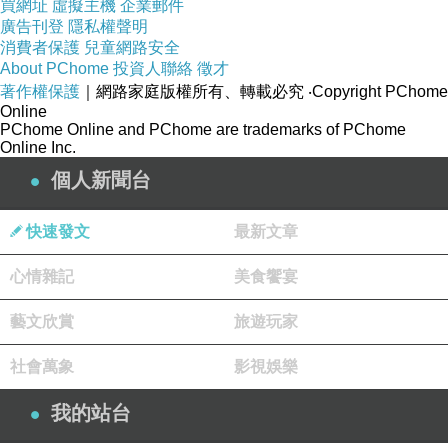
買網址
虛擬主機
企業郵件
廣告刊登
隱私權聲明
對了，我一定要提一下~安妮的家房間內有個超大優點，就是預備超多
消費者保護
兒童網路安全
插座，且夠臨近。
About PChome
投資人聯絡
徵才
著作權保護
｜網路家庭版權所有、轉載必究
‧Copyright PChome
以往前往民宿或飯店，有時總是為了插座會抓狂，遇過最少只給一個插
Online
座xd，光是d7000及note就滿了！
安妮家不用怕插座不夠，大家各充各
PChome Online and PChome are trademarks of PChome
Online Inc.
的完全不會吵架。
個人新聞台
浴室採分離式獨立淋浴空間，牆上磁磚堤花，讓牆壁變得典雅柔情般有
快速發文
最新文章
美感。
心情雜記
美食饗宴
藝文欣賞
旅遊玩家
vanilla去旅行系列組，包含洗髮、潤髮、沐浴等，在個人盥洗方面配得
社會萬象
影視娛樂
相當齊全。
我的站台
光置物底座就吸引了我的目光"去旅行"，是的！紫川琪灩正在旅行。