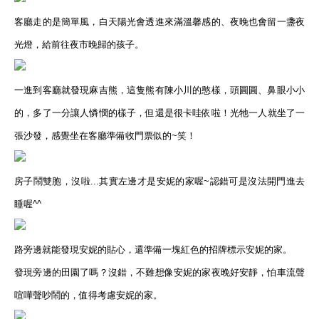
客廳走的是簡單風，白天陽光會透進來滿溫馨感的、夜晚也會留一盞夜
光燈，給前往夜市晚歸的孩子。
一進到客廳就發現麻吉熊，這隻熊有陳小川的憨樣，頭圓圓、鼻眼小小
的，多了一分讓人憐憫的樣子，
但還是很卡哇依啦！光牠一人就坐了一
張沙發，感覺坐在客廳準備收門票似的~笑！
房子鬧雙胞，沒啦...其實左邊才是安妮的家喔~認錯可是沒法開門進去
睡喔^^
路旁邊就能發現安妮的貼心，還準備一塊紅色的招牌標示安妮的家。
發現旁邊的田園了嗎？沒錯，不難想像安妮的家夜晚好安靜，怕車流聲
喧嘩聲吵鬧的，值得考慮安妮的家。