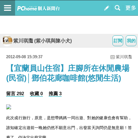
紫川琪灩 (紫小琪與陳小犬)
訂閱
我的
2012-09-08 15:39:37
紫川琪灩
【宜蘭員山住宿】庄腳所在休閒農場
(民宿)│鄧伯花廊咖啡館(悠閒生活)
留言 292
收藏 0
推薦 3
此次成行旅行，原意，是想帶媽媽一同出遊、對她的健康也會有幫助，
誰知確定出遊前一晚她仍然不願意出門，出發當天詢問仍是無意願！答
應了，仍決定出發宜蘭。