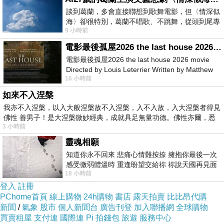
談到葛蘭，多會直接聯想到歌舞電影，但〈情深似
點杯咖啡靜靜的把場所拉到巴里島發呆亭、甚至是多爬幾層階梯望這片
海〉卻很特別，葛蘭不唱歌、不跳舞，從頭到尾專
9 小時前
綠色山巒。
心演戲。拍攝期間，經常工作超過12個鐘
電影最後孤屋2026 the last house 2026 movie
電影最後孤屋2026 the last house 2026 movie
底下瓜棚、花草也是不容錯過。
Directed by Louis Leterrier Written by Matthew
16 小時前
Robinson Starring Greta Lee Wa
如來不入涅槃
小木偶增添不少逗趣景像。
我亦不入涅槃，以入大般涅槃故不入涅槃，入不入故，入大涅槃者得見
佛性 善男子！是大涅槃微妙經典，成就具足無量功德。佛性亦爾，悉
3 小時前
庄腳所在榮獲台灣生態教育協會特優等獎、獎狀佳評不斷。
靈魂相願
知道你永不回來 悲痛心情難按捺 擁抱你最後一次
眾多花朵的管理員是吳爸的朋友幫忙照料，猶如一個大家庭般。
感受微弱體溫時 重逢盼望交給祢 祢說天國再見面
18 小時前
此刻忍淚說別離 他日靈魂再
登入
註冊
發呆亭，紅磚木桌椅、像是被綠色精靈包圍了起來。
PChome首頁
線上購物
24h購物
書店
露天拍賣
比比昂代購
新聞
/
氣象
股市
個人新聞台
廣告刊登
加入聯播網
全球購物
買賣租屋
支付連
國際連
Pi 拍錢包
旅遊
服務中心
鄧伯的一草一木維護滿好的、吳爸吳媽人更是親切NICE。