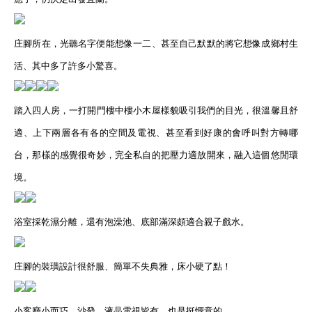
庄腳所在，光聽名字便能想像一二、甚至自己默默的將它想像成鄉村生
活、其中多了許多小驚喜。
踏入四人房，一打開門樓中樓小木屋樣貌吸引我們的目光，很溫馨且舒
適、上下兩層各有各的空間及電視、甚至看到好康的會呼叫對方轉哪
台，那樣的感覺很奇妙，完全私自的把壓力適放開來，融入這個悠閒環
境。
浴室採乾濕分離，還有泡澡池、底部滿深頗適合親子戲水。
庄腳的裝璜設計很舒服、簡單不失典雅，床小硬了點！
小客廳小而巧，沙發、液晶電視皆有，也是挺愜意的。