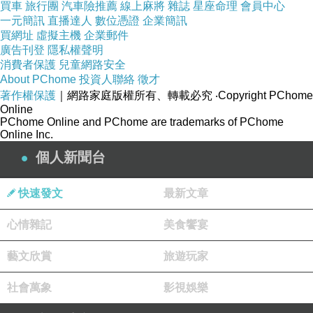
買車
旅行團
汽車險推薦
線上麻將
雜誌
星座命理
會員中心
一元簡訊
直播達人
數位憑證
企業簡訊
買網址
虛擬主機
企業郵件
鄧伯花廊，走過花兒隧道般、季節對了是整條花兒步道呢！
廣告刊登
隱私權聲明
消費者保護
兒童網路安全
About PChome
投資人聯絡
徵才
將咖啡端至景觀亭望著遠方、或者躺在涼椅上頭、端坐高腳椅上。
著作權保護
｜網路家庭版權所有、轉載必究
‧Copyright PChome
Online
PChome Online and PChome are trademarks of PChome
這兒無時限、無人打擾、不用趕景點。
Online Inc.
個人新聞台
庄腳所在休閒農場(民宿)│鄧伯花廊咖啡館
快速發文
最新文章
訂房專線：TEL：03-9222000
地址：宜蘭縣員山鄉枕山村坡城路69-9號
心情雜記
美食饗宴
訂房時間：AM9:00~PM10:00
藝文欣賞
旅遊玩家
官網：
http://www.mins.com.tw/about.htm
社會萬象
影視娛樂
延伸閱讀：
【宜蘭食記】宜蘭-頭城‧頂埔(阿嬤)蔥油餅&蕃茄義式廚房