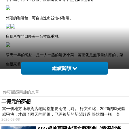
外頭的咖啡館，可自由進出並泡杯咖啡。
庄腳所在門口停著一台拉風重機。
隔天一早的餐點，是一人一盤的清粥小菜、蕃薯粥是無限量供應的，菜
色很家常、份量很足啊！
繼續閱讀
鄧伯咖啡館點餐區，外頭有許多花兒讓人喜悅不斷、花兒會附上花名、
你可能感興趣的文章
詢問吳媽(老闆娘)也都能一一解答。
二億元的夢想
當一個地方連雜貨店老闆都想要兩億元時。 行文至此，2026的時光體
來到庄腳所在，不能錯過鄧伯花廊咖啡館，來杯拿鐵、焦糖瑪奇朵，漸
感飛快，才想了兩天的問題，已經被新的新聞趕過 跟陰間一樣，某
層式的咖啡好美麗、好享受。
2026-08-08
AI27歲的葛蘭主演文藝悲劇〈情深似海〉 #戀上老電影 #葛蘭 #粟子