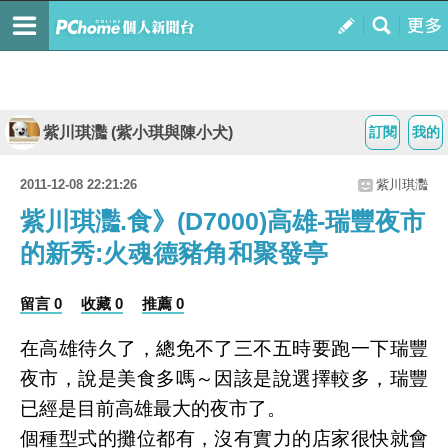
紫川琪灩 (紫小琪與陳小犬)
訂閱
我的
2011-12-08 22:21:26
紫川琪灩
紫川琪灩.食》(D7000)高雄-瑞豐夜市
的新秀:火魂德豬角和聚發亭
留言 0
收藏 0
推薦 0
在高雄待久了，總免不了三不五時要跑一下瑞豐
夜市，說是美食多嗎～因該是說選擇較多，瑞豐
已經是目前高雄最大的夜市了。
個種型式的攤位都有，沒有實力的店家很快就會