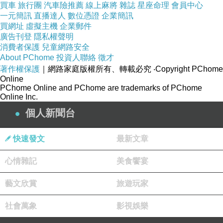
買車
旅行團
汽車險推薦
線上麻將
雜誌
星座命理
會員中心
價格分別為３５元和２０元，看到上面的價目
一元簡訊
直播達人
數位憑證
企業簡訊
買網址
虛擬主機
企業郵件
表，老闆還寫推薦，可見其信心度很高。
廣告刊登
隱私權聲明
消費者保護
兒童網路安全
分別來講個口味，沖繩黑糖奶比較不讓紫小琪喜
About PChome
投資人聯絡
徵才
著作權保護
｜網路家庭版權所有、轉載必究
‧Copyright PChome
愛是因為老不知道為什麼，有微樣的酸味，很不
Online
明顯但能查覺，但在紫先生的嘴裡就完全沒感
PChome Online and PChome are trademarks of PChome
Online Inc.
覺，還直說好喝，比一般的奶茶還好喝，也因此
個人新聞台
能讓奶茶王的紫先生認同到說好喝，是件不簡單
的事。
快速發文
最新文章
就連紫先生的客戶都說沖繩黑糖奶，比瑞豐某家
心情雜記
美食饗宴
要排隊的奶茶還更值得一喝。
藝文欣賞
旅遊玩家
至於紫小琪愛喝的黑糖冬瓜茶，則是味偏甜但甜
社會萬象
影視娛樂
不帶膩，加點少許的冰塊，喝起來清涼解渴，在
酷熱的夏日高雄，更是解渴解熱解油的好飲料。