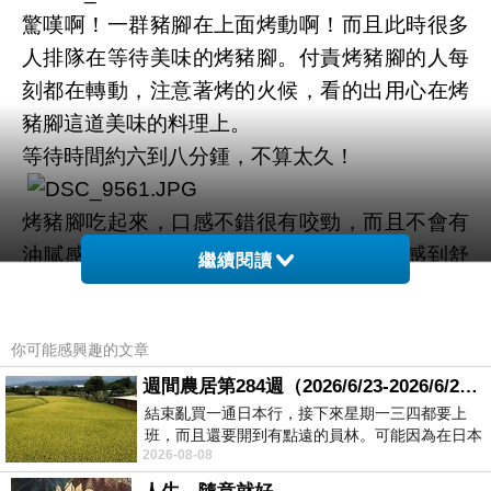
驚嘆啊！一群豬腳在上面烤動啊！而且此時很多
人排隊在等待美味的烤豬腳。付責烤豬腳的人每
刻都在轉動，注意著烤的火候，看的出用心在烤
豬腳這道美味的料理上。
等待時間約六到八分鍾，不算太久！
烤豬腳吃起來，口感不錯很有咬勁，而且不會有
油膩感，吃到膠質處不會過於偏軟，讓人感到舒
繼續閱讀
服，連不敢太吃豬腳的紫小琪都敢吃喔，而且一
口接著一口，但是畢竟天生對豬腳沒有特別的愛
你可能感興趣的文章
好，也因此當吃到與豬腳同在的沙拉時，感覺沙
拉的調味更對紫小琪的味，沙拉有點偏向馬鈴薯
週間農居第284週（2026/6/23-2026/6/24) 夏至 金黃稻浪洋溢豐收喜悅
結束亂買一通日本行，接下來星期一三四都要上
泥不油膩，玉米很甜，整個就是一口接一口吃。
班，而且還要開到有點遠的員林。可能因為在日本
紫先生吃豬腳時直說好吃，外酥比夢時代的德國
2026-08-08
花不少錢，星期一出門上班時，心裡沒有一
空廚的烤豬腳還美味，值不值得一吃就請朋友們