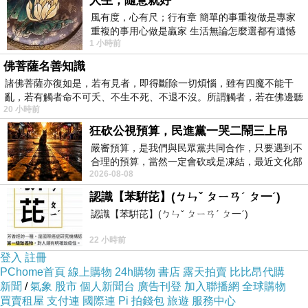
人生，隨意就好
自已來比較比較囉。
風有度，心有尺；行有章 簡單的事重複做是專家
重複的事用心做是贏家 生活無論怎麼選都有遺憾
烤豬腳一份為台幣８０元，算是中等價位，但紫
1 小時前
所以開心就好 生活不會辜負認真
小琪覺得還滿值得的。
佛菩薩名善知識
諸佛菩薩亦復如是，若有見者，即得斷除一切煩惱，雖有四魔不能干
亂，若有觸者命不可夭、不生不死、不退不沒。所謂觸者，若在佛邊聽
在來要推一下這個瑞豐的２０１１新秀，也是座
20 小時前
受
落於夜市的第二排，聚發亭飲料店。
狂砍公視預算，民進黨一哭二鬧三上吊
選擇推它，主要是在瑞豐夜市，這百家林立的餐
嚴審預算，是我們與民眾黨共同合作，只要遇到不
飲店裡，聚發亭不同於一般的飲料店，它有它獨
合理的預算，當然一定會砍或是凍結，最近文化部
2026-08-08
要編列公視和Taiwan plus預算，在110年
特的口感。
認識【苯騈芘】(ㄅㄣˇ ㄆㄧㄢˊ ㄆ一ˊ)
之前紫小琪在瑞豐都會固定去喝一家用桶子裝的
認識【苯騈芘】(ㄅㄣˇ ㄆㄧㄢˊ ㄆ一ˊ)
飲料店，但後來就沒看到了，滿可惜的。到現在
22 小時前
還是滿懷念那個椰奶的。
登入
註冊
PChome首頁
線上購物
24h購物
書店
露天拍賣
比比昂代購
紫生生愛喝這家的沖繩黑糖奶，而紫小琪則愛喝
新聞
/
氣象
股市
個人新聞台
廣告刊登
加入聯播網
全球購物
買賣租屋
支付連
國際連
Pi 拍錢包
旅遊
服務中心
黑糖冬瓜茶。