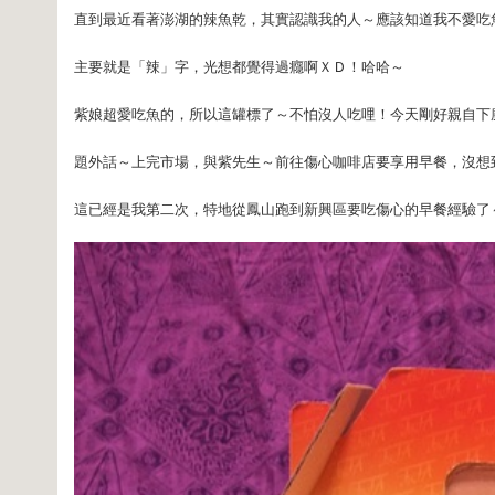
直到最近看著澎湖的辣魚乾，其實認識我的人～應該知道我不愛吃
主要就是「辣」字，光想都覺得過癮啊ＸＤ！哈哈～
紫娘超愛吃魚的，所以這罐標了～不怕沒人吃哩！今天剛好親自下
題外話～上完市場，與紫先生～前往傷心咖啡店要享用早餐，沒想
這已經是我第二次，特地從鳳山跑到新興區要吃傷心的早餐經驗了