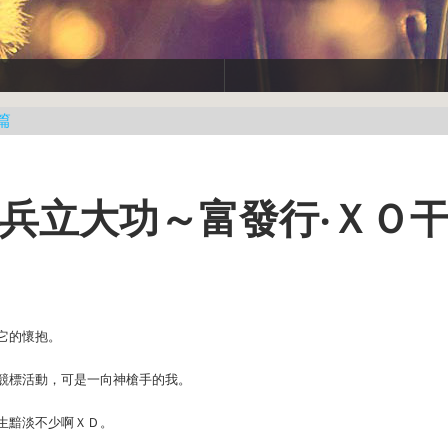
篇
食‧小兵立大功～富發行‧ＸＯ
它的懷抱。
競標活動，可是一向神槍手的我。
生黯淡不少啊ＸＤ。