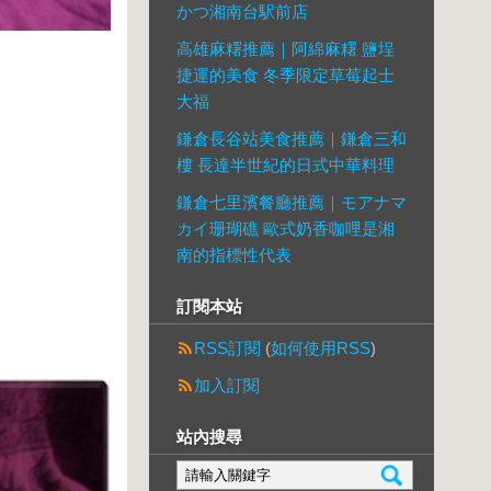
かつ湘南台駅前店
高雄麻糬推薦｜阿綿麻糬 鹽埕
捷運的美食 冬季限定草莓起士
大福
鎌倉長谷站美食推薦｜鎌倉三和
樓 長達半世紀的日式中華料理
鎌倉七里濱餐廳推薦｜モアナマ
カイ珊瑚礁 歐式奶香咖哩是湘
南的指標性代表
訂閱本站
RSS訂閱
(
如何使用RSS
)
加入訂閱
站內搜尋