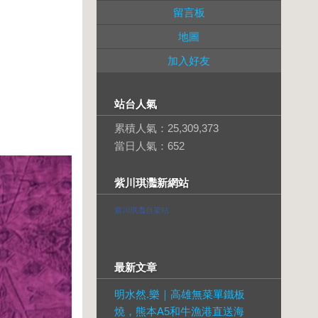
留言板
地圖
加入好友
站台人氣
累積人氣：
25,309,373
當日人氣：
652
紫川琪灩新網站
紫川琪灩自架站
最新文章
明水然.樂｜高雄無菜單鐵板
燒，熊本A5和牛漁港直送海