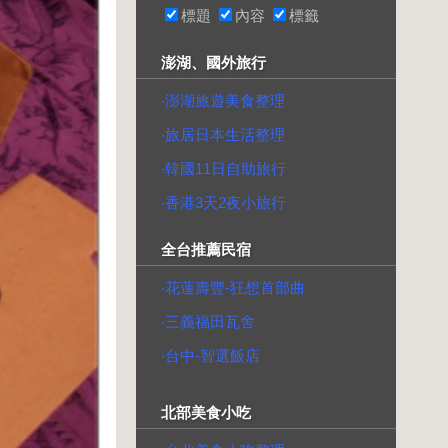
標題
內容
標籤
澎湖、國外旅行
‧澎湖旅遊美食整理
‧旅居日本生活整理
‧韓國11日自助旅行
‧香港3天2夜小旅行
全台推薦民宿
‧花蓮壽豐-狂想首部曲
‧三義福田瓦舍
‧台中-智選飯店
北部美食小吃