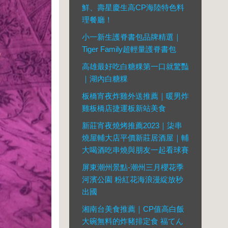
鮮、壽星慶生高CP海陸特色料
理餐廳！
小一新生護脊書包品牌精選｜
Tiger Family超輕量護脊書包
高雄最好吃白糖粿第一口就驚豔
｜湖內白糖粿
板橋宵夜炸雞外送推薦｜暖男炸
雞板橋店捷運板新站美食
新莊宵夜燒烤推薦2023｜柒串
燒屋輔大店平價新莊居酒屋｜輔
大喝酒吃串燒與朋友一起看球賽
屏東潮州景點-潮州三月櫻花季
河濱公園 粉紅花海浪漫綻放秒
出國
湘南台美食推薦｜CP值高白飯
大碗無料的炸豬排定食 福てん