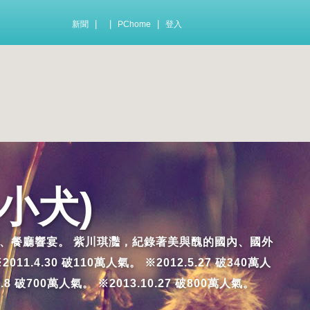
|
|
|
新聞
PChome
登入
小犬)
及踩雷的小吃、餐廳響宴。 紫川琪灩，紀錄著美與醜的國內、國外
.30 破110萬人氣。 ※2012.5.27 破340萬人
7.8 破700萬人氣。 ※2013.10.27 破800萬人氣。