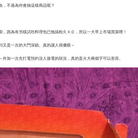
魚，不過為何會抽這樣商品呢？
廚，因為有另樣試吃料理包已拖搞粉久ＸＤ，所以一大早上市場買菜哩！
到又是一次的大門深鎖。真的讓人很傻眼～
～外加一次先打電預約沒人接電的狀況，真的是火大兩個字可以形容。