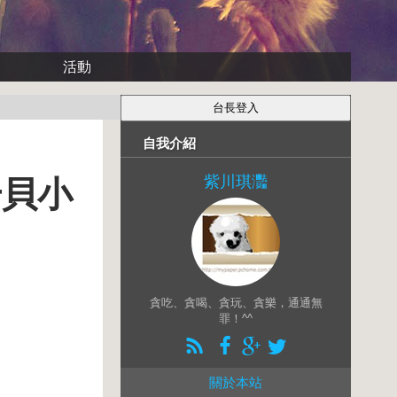
活動
自我介紹
紫川琪灩
干貝小
貪吃、貪喝、貪玩、貪樂，通通無
罪！^^
關於本站