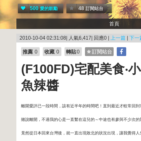
500
48
愛的鼓勵
訂閱站台
首頁
2010-10-04 02:31:08| 人氣6,417| 回應0 |
上一篇
|
下一
推薦
0
收藏
0
轉貼
0
訂閱站台
(F100FD)宅配美
魚辣醬
離開愛評已一段時間，該有近半年的時間吧！直到最近才較常回到
雖說離開，不過我的心是一直繫在這兒的～中途也有參與不少次的
竟然從日本回來台灣後，就一直出現敗北的狀況出現，讓我覺得人