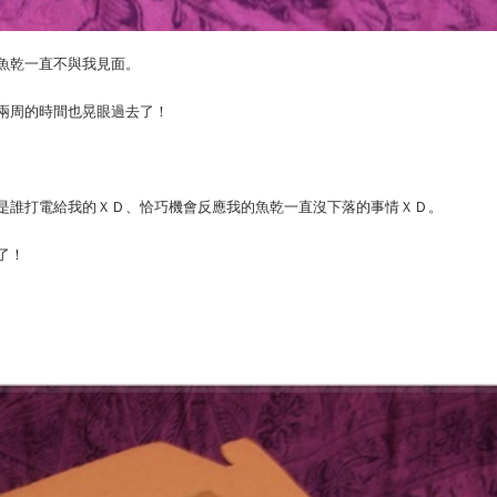
魚乾一直不與我見面。
兩周的時間也晃眼過去了！
是誰打電給我的ＸＤ、恰巧機會反應我的魚乾一直沒下落的事情ＸＤ。
了！