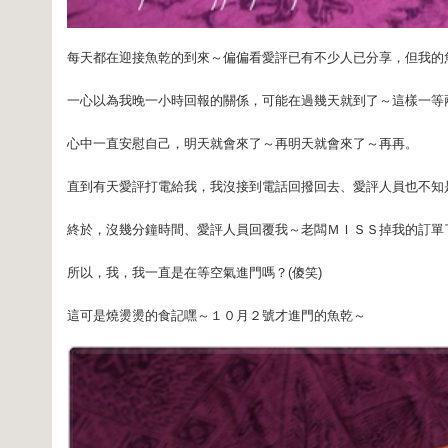
每天都在迎接魚乾的到來～偏偏看愛評已有不少人已分享，但我的
一心以為我晚一小時回報的關係，可能在過幾天就到了～這樣一等
心中一直安慰自己，明天就會來了～再明天就會來了～再再。
直到有天愛評打電給我，我沒接到電話回撥回去、愛評人員也不知
終於，沒幾分鐘時間、愛評人員回覆我～老闆ＭＩＳＳ掉我的訂單
所以，我，我一直是在等空氣進門嗎？(傻笑)
這可是燒燙燙的食記嘿～１０月２號才進門的魚乾～