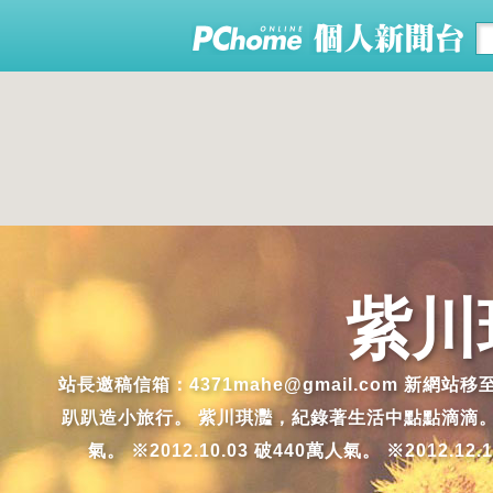
紫川
站長邀稿信箱：4371mahe@gmail.com 新網站
趴趴造小旅行。 紫川琪灩，紀錄著生活中點點滴滴。生活中，美
氣。 ※2012.10.03 破440萬人氣。 ※2012.12