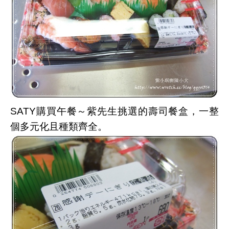
SATY購買午餐～紫先生挑選的壽司餐盒，一整
個多元化且種類齊全。