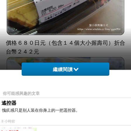
價格６８０日元（包含１４個大小握壽司）折合
台幣２４２元
繼續閱讀
你可能感興趣的文章
遙控器
愧疚感只是别人装在你身上的一把遥控器。
8 小時前
…