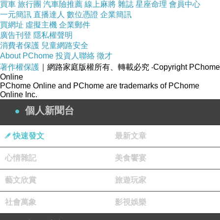
種類齊全到不像樣的程度了～看那尾巴和魚蛋超
買車
旅行團
汽車險推薦
線上麻將
雜誌
星座命理
會員中心
一元簡訊
直播達人
數位憑證
企業簡訊
肥美。
買網址
虛擬主機
企業郵件
廣告刊登
隱私權聲明
消費者保護
兒童網路安全
About PChome
投資人聯絡
徵才
著作權保護
｜網路家庭版權所有、轉載必究
‧Copyright PChome
Online
PChome Online and PChome are trademarks of PChome
Online Inc.
個人新聞台
快速發文
最新文章
心情雜記
美食饗宴
藝文欣賞
旅遊玩家
向來與海鮮族及海苔就是緣份略淺～不過貪吃的
紫小琪選擇小黃瓜口味嘗嘗！
社會萬象
影視娛樂
沒特別感受到驚喜感～哈！個人喜歡醋飯略酸略