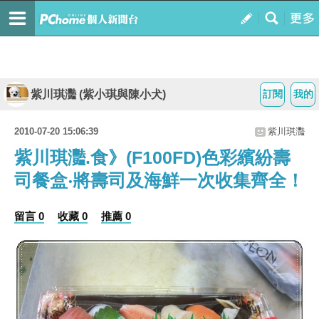
紫川琪灩 (紫小琪與陳小犬)
訂閱
我的
2010-07-20 15:06:39
紫川琪灩
紫川琪灩.食》(F100FD)色彩繽紛壽
司餐盒‧將壽司及海鮮一次收集齊全！
留言 0
收藏 0
推薦 0