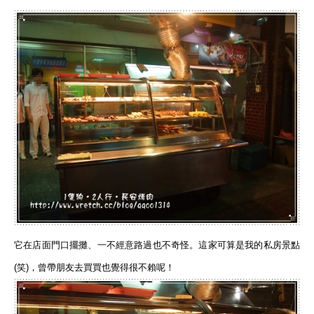
它在店面門口擺攤、一不經意路過也不奇怪。
這家可算是我的私房景點
(笑)，曾帶朋友去買買也覺得很不賴呢！