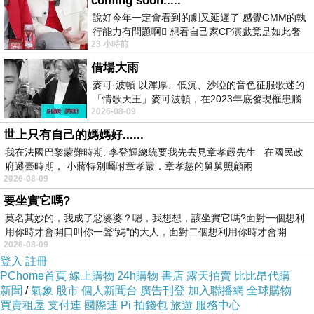
coming soon.....
說好今年一定會看到的劇又延遲了 感覺GMM的執
行能力有問題啊🫩 想看自己家CP演戲竟是如此奢
23 小時前
侈的事 GMM你說看看啊😑 先把劇放
借場大雨
麥可·波頓 以渾厚、低沉、沙啞的音色征服歌迷的
「情歌天王」麥可波頓，在2023年底發現罹患腦
2026-08-09
瘤「祈禱早日康復，一切都好」。
世上只有自己的媽媽好......
與姐姐點份烤雞翅、豆乾、甜不辣、雞屁股 價格：請店洽 (姐姐付錢
我在法國巴黎蒙難時期: 李登輝總統要我先去見章孝嚴先生 在國民政
的)
府遷臺時期， 小蔣特別囑咐章孝嚴．章孝慈的舅舅照顧兩
2026-08-09
烤雞翅的美味不在話下、色香味俱全、烤的焦香入味，很值得一嘗。
要坐實它嗎?
(烤雞腿更是推薦、但價格印像中好比一個便當)
莫名其妙的，我成了惡婆婆？嗯，我想想，該坐實它嗎?面對一個想利
雞屁股較一般店家來的大且有口感，我還是特別喜愛他們家的烤肉肉。
用你時才會開口叫你一聲“媽"的大人，面對二個想利用你時才會開
2026-08-09
甜不辣頗彈牙、加上醬汁頗為加分，還挺不賴的。
這家位在
民安國小
附
登入
註冊
近，傍晚時才有營業的喔！
PChome首頁
線上購物
24h購物
書店
露天拍賣
比比昂代購
新聞
/
氣象
股市
個人新聞台
廣告刊登
加入聯播網
全球購物
買賣租屋
支付連
國際連
Pi 拍錢包
旅遊
服務中心