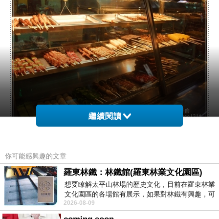
繼續閱讀
甚多年再來造訪後、這兒的烤肉攤子多了個廚窗將食物守在裡頭，少了
灰塵多了乾淨。
你可能感興趣的文章
羅東林鐵：林鐵館(羅東林業文化園區)
想要瞭解太平山林場的歷史文化，目前在羅東林業
文化園區的各場館有展示，如果對林鐵有興趣，可
2026-08-09
以到林鐵館。 這裡展示從山下