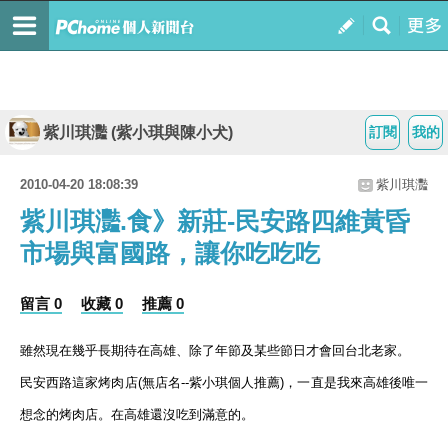
紫川琪灩 (紫小琪與陳小犬)
訂閱
我的
2010-04-20 18:08:39
紫川琪灩
紫川琪灩.食》新莊-民安路四維黃昏
市場與富國路，讓你吃吃吃
留言 0
收藏 0
推薦 0
雖然現在幾乎長期待在高雄、除了年節及某些節日才會回台北老家。
民安西路這家烤肉店(無店名--紫小琪個人推薦)，一直是我來高雄後唯一
想念的烤肉店。在高雄還沒吃到滿意的。