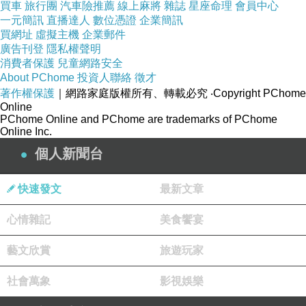
買車
旅行團
汽車險推薦
線上麻將
雜誌
星座命理
會員中心
一元簡訊
直播達人
數位憑證
企業簡訊
買網址
虛擬主機
企業郵件
廣告刊登
隱私權聲明
消費者保護
兒童網路安全
About PChome
投資人聯絡
徵才
著作權保護
｜網路家庭版權所有、轉載必究
‧Copyright PChome
Online
PChome Online and PChome are trademarks of PChome
Online Inc.
個人新聞台
快速發文
最新文章
心情雜記
美食饗宴
藝文欣賞
旅遊玩家
社會萬象
影視娛樂