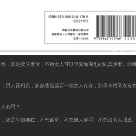
樣貌，總是疲於應付，不過女人可以諱莫如深也能純真無邪，幼
日，男人卻相反，多數總是需要一個女人存在；如果未婚又沒有
女人心思？
何，總是有個她在，不愁孤單、不愁無人解悶、不愁沒有人照應