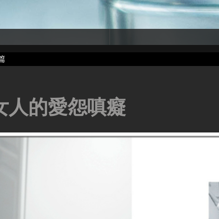
篇
女人的愛怨嗔癡