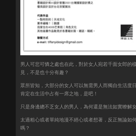
男人可悲可憐之處也在此，對於女人宛若千面女郎的
見，不是也十分有趣？
眾所皆知，大部分的女人可以無需男人而獨自生活度
肯定在生活中占有一席之地，是吧！
只是身邊總不乏女人的男人，為何還是無法如實瞭解
太過粗心或者單純地漫不經心或者想著，反正無論如
嗎？