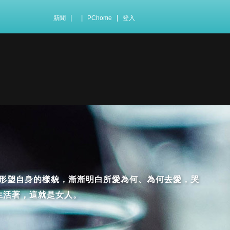
|
|
|
新聞
PChome
登入
形塑自身的樣貌，漸漸明白所愛為何、為何去愛，哭
生活著，這就是女人。