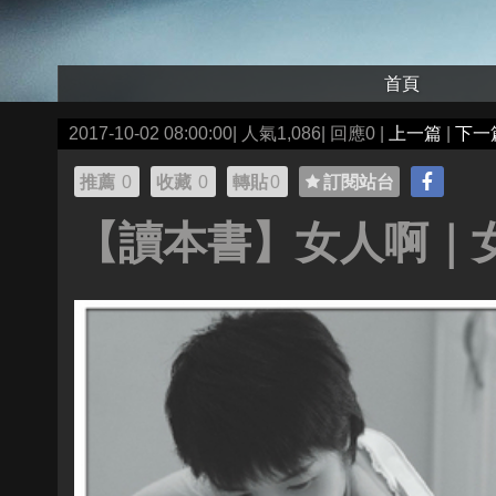
首頁
2017-10-02 08:00:00| 人氣1,086| 回應0 |
上一篇
|
下一
推薦
0
收藏
0
轉貼
0
訂閱站台
【讀本書】女人啊｜