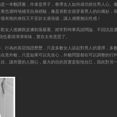
的是一本翻譯書，作者是男子，教導女人如何成功抓住男人心。
來賓也適時地補充自身經驗，像是喜歡女孩穿著男人的白襯衫，
玲瓏有致的身段又不至於太過張揚，讓人感覺無比性感！
喜歡女人後腳跟皮膚剝落嚴重、經常對時事高談闊論、不回訊息
我也看得津津有味，實在太有意思了。
形、行為的喜惡指證歷歷，只是多數女人談起對男人的選擇，多
然在意外貌，只是如果可以先攻心，外貌問題都在可以調整的行
注目、讓所愛的人開心，最大的目的其實是取悅自己，因此對另