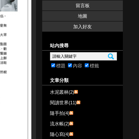
留言板
地圖
加入好友
站內搜尋
標題
內容
標籤
文章分類
水泥叢林(2)
閱讀世界(11)
隨手拍(4)
流水帳(2)
隨心寫(4)