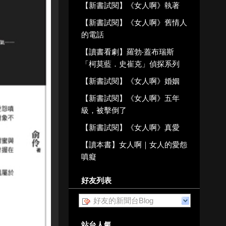
【新書試閱】《女人啊》執著
【新書試閱】《女人啊》舊情人
的電話
【讀書看劇】羅勃‧蓋布瑞斯
「柯莫藍．史崔克」偵探系列
【新書試閱】《女人啊》婚姻
【新書試閱】《女人啊》五年
級，被擊倒了
【新書試閱】《女人啊》真愛
【讀本書】女人啊｜女人的愛怨
嗔癡
好友列表
好友的新聞台Blog
站台人氣