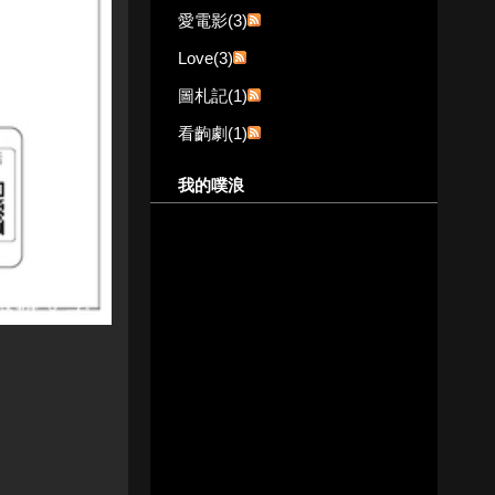
愛電影(3)
Love(3)
圖札記(1)
看齣劇(1)
我的噗浪