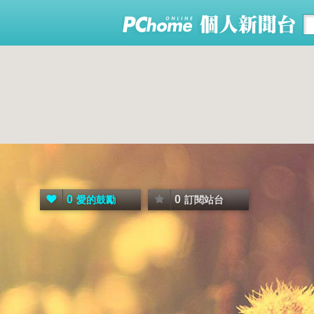
0
0
愛的鼓勵
訂閱站台