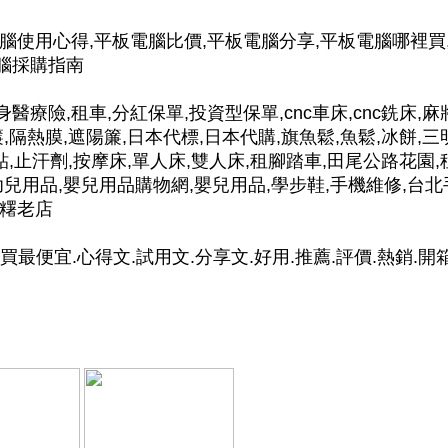
電腦使用心得,平板電腦比價,平板電腦分享,平板電腦哪裡買
電腦採購指南
身醫療險,租車,分紅保單,投資型保單,cnc車床,cnc銑床,麻
,隔熱膜,遮陽簾,日本代標,日本代購,旗魚鬆,魚鬆,冰餅,三
貼,止汗劑,按摩床,單人床,雙人床,租腳踏車,田尾公路花園,
幼兒用品,嬰兒用品購物網,嬰兒用品,學步鞋,手機維修,台北
麻糬老店
裡買最便宜.心得文.試用文.分享文.好用.推薦.評價.熱銷.開