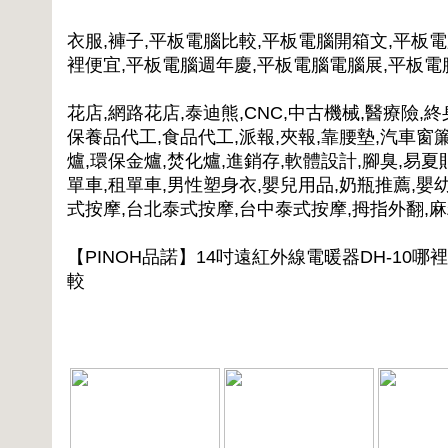
衣服,褲子,平板電腦比較,平板電腦開箱文,平板
裡便宜,平板電腦週年慶,平板電腦電腦展,平板
花店,網路花店,泰迪熊,CNC,中古機械,醫療險,終
保養品代工,食品代工,派報,夾報,靠腰墊,汽車窗簾
爐,環保金爐,焚化爐,進銷存,軟體設計,腳臭,易夏
單車,租單車,男性塑身衣,嬰兒用品,奶瓶推薦,嬰
式按摩,台北泰式按摩,台中泰式按摩,拇指外翻,
【PINOH品諾】14吋遠紅外線電暖器DH-10哪
較