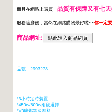
品質有保障又有七天
而且在網路上購買，
服務這麼優，當然在網路購物最好啦~~
你一定要
商品網址:
品號：2993273
*3小時定時裝置
*450w/800w兩段選擇
*V0防燃等級塑料