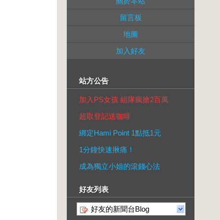
關於本站
留言板
地圖
加入好友
站方公告
加入PS女孩 組隊瘋搶2百萬
超取登記送咖啡
綁定Hami Point 1點抵1元
1分鐘快速揪痛！
成為獨立小姐的滾錢心法
好友列表
好友的新聞台Blog