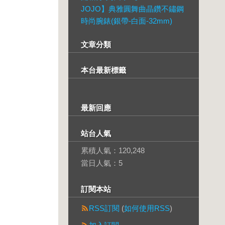
JOJO】典雅圓舞曲晶鑽不鏽鋼
時尚腕錶(銀帶-白面-32mm)
文章分類
本台最新標籤
最新回應
站台人氣
累積人氣：
120,248
當日人氣：
5
訂閱本站
RSS訂閱
(
如何使用RSS
)