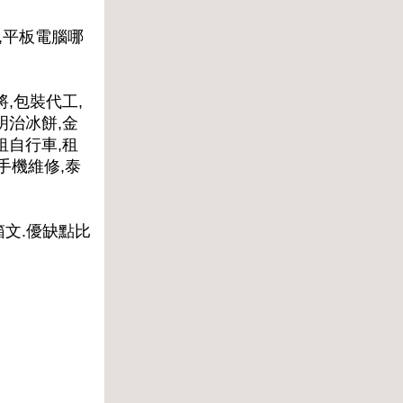
,平板電腦哪
將,包裝代工,
明治冰餅,金
租自行車,租
手機維修,泰
箱文.優缺點比