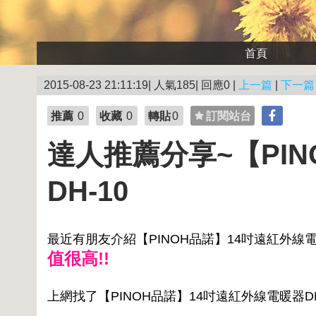
首頁
2015-08-23 21:11:19| 人氣185| 回應0 |
上一篇
|
下一篇
推薦
0
收藏
0
轉貼
0
訂閱站台
達人推薦分享~【PI
DH-10
最近有朋友介紹【PINOH品諾】14吋遠紅外線電暖
值很高!!
上網找了【PINOH品諾】14吋遠紅外線電暖器D