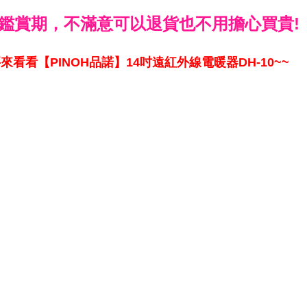
鑑賞期，不滿意可以退貨也不用擔心買貴!
來看看【PINOH品諾】14吋遠紅外線電暖器DH-10~~