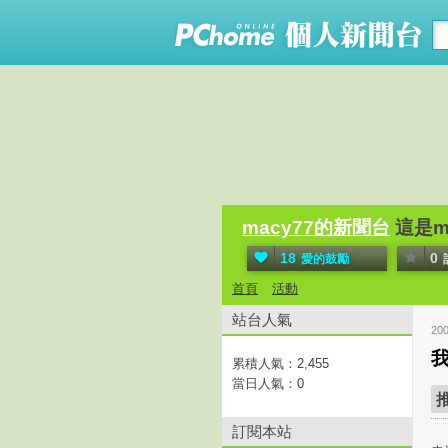
macy77的新聞台
這是m
18
0
愛的鼓勵
首頁
活動
站台人氣
20
累積人氣：
2,455
當日人氣：
0
訂閱本站