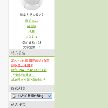
我是人見人愛之7
關於本站
留言板
地圖
加入好友
愛的鼓勵：
18
文章篇數：
3
站方公告
加入PS女孩 組隊瘋搶2百萬
超取登記送咖啡
綁定Hami Point 1點抵1元
1分鐘快速揪痛！
成為獨立小姐的滾錢心法
好友列表
好友的新聞台Blog
站內搜尋