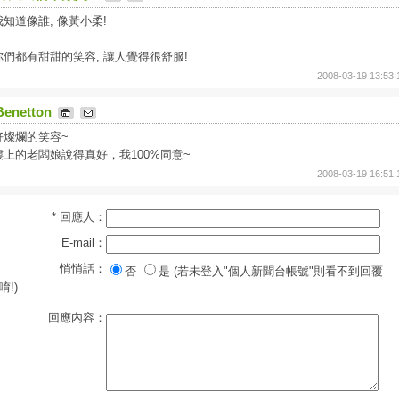
我知道像誰, 像黃小柔!
你們都有甜甜的笑容, 讓人覺得很舒服!
2008-03-19 13:53:
Benetton
好燦爛的笑容~
樓上的老闆娘說得真好，我100%同意~
2008-03-19 16:51:
* 回應人：
E-mail：
悄悄話：
否
是 (若未登入"個人新聞台帳號"則看不到回覆
唷!)
回應內容：