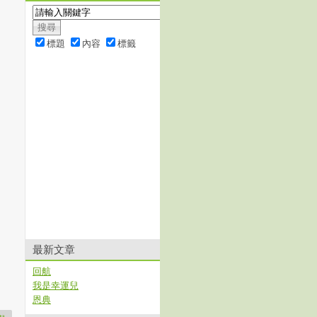
標題
內容
標籤
最新文章
回航
我是幸運兒
恩典