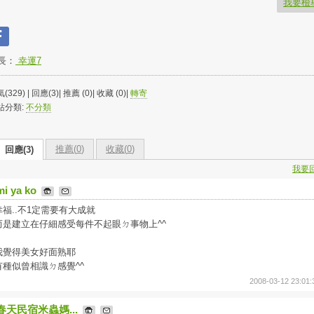
我要檢
長：
幸運7
(329) | 回應(3)| 推薦 (
0
)| 收藏 (
0
)|
轉寄
站分類:
不分類
推薦(
0
)
收藏(
0
)
回應(3)
我要
mi ya ko
幸福..不1定需要有大成就
而是建立在仔細感受每件不起眼ㄉ事物上^^
我覺得美女好面熟耶
有種似曾相識ㄉ感覺^^
2008-03-12 23:01:
春天民宿米蟲媽...