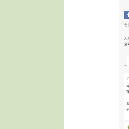
台
人氣
全