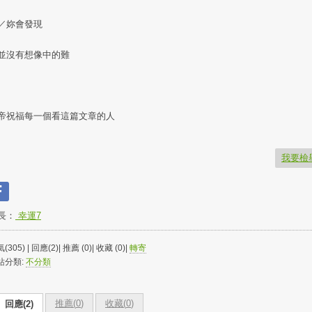
／妳會發現
並沒有想像中的難
帝祝福每一個看這篇文章的人
我要檢
長：
幸運7
(305) | 回應(2)| 推薦 (
0
)| 收藏 (
0
)|
轉寄
站分類:
不分類
推薦(
0
)
收藏(
0
)
回應(2)