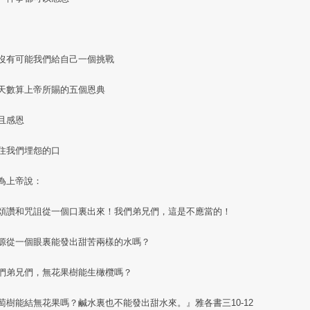
沒有可能我們給自己一個挑戰
天數算上帝所賜的五個恩典
且感恩
住我們埋怨的口
為上帝說：
頌讚和咒詛從一個口裏出來！我們弟兄們，這是不應當的！
源從一個眼裏能發出甜苦兩樣的水嗎？
們弟兄們，無花果樹能生橄欖嗎？
萄樹能結無花果嗎？鹹水裏也不能發出甜水來。』雅各書三10-12