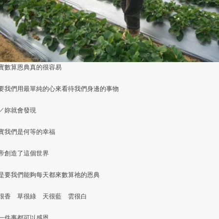
實數算恩典真的很容易
要我們用最單純的心來看待我們身邊的事物
／妳就會發現
實我們是何等的幸福
帝創造了這個世界
是要我們能夠每天都來數算祂的恩典
很香 草很綠 天很藍 雲很白
一件事都可以感恩