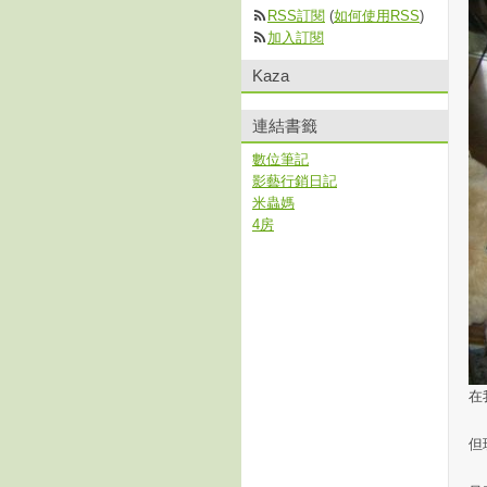
RSS訂閱
(
如何使用RSS
)
加入訂閱
Kaza
連結書籤
數位筆記
影藝行銷日記
米蟲媽
4房
在
但