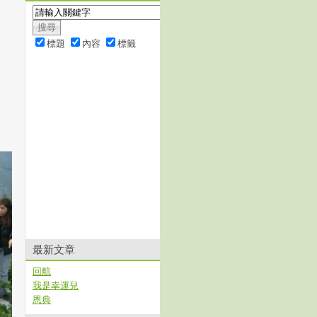
標題
內容
標籤
最新文章
回航
我是幸運兒
恩典