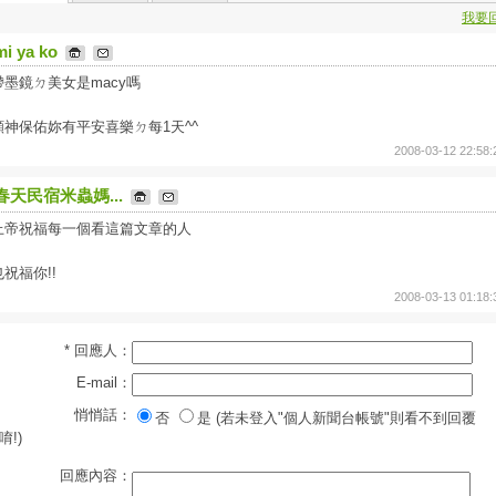
我要
mi ya ko
帶墨鏡ㄉ美女是macy嗎
願神保佑妳有平安喜樂ㄉ每1天^^
2008-03-12 22:58:
春天民宿米蟲媽...
上帝祝福每一個看這篇文章的人
也祝福你!!
2008-03-13 01:18:
* 回應人：
E-mail：
悄悄話：
否
是 (若未登入"個人新聞台帳號"則看不到回覆
唷!)
回應內容：