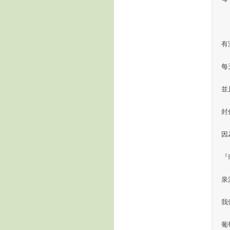
有
每
並
封
因
『
泉
我
葡