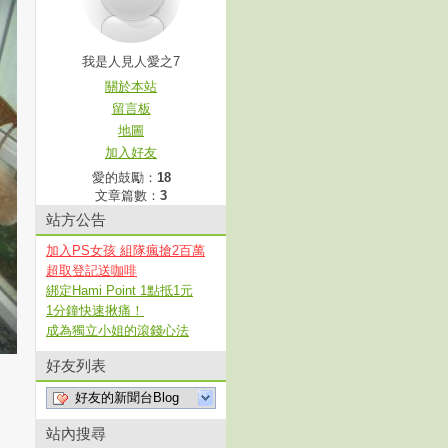
我是人見人愛之7
關於本站
留言板
地圖
加入好友
愛的鼓勵：
18
文章篇數：
3
站方公告
加入PS女孩 組隊瘋搶2百萬
超取登記送咖啡
綁定Hami Point 1點抵1元
1分鐘快速揪痛！
成為獨立小姐的滾錢心法
好友列表
好友的新聞台Blog
站內搜尋