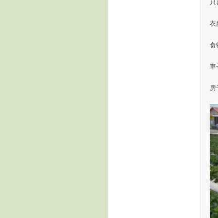
只
衣
食
車
房