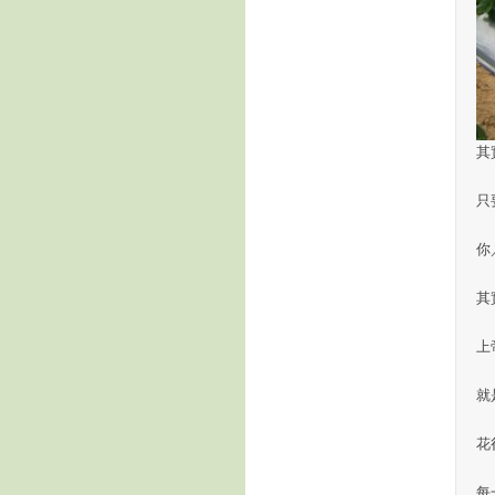
其
只
你
其
上
就
花
每