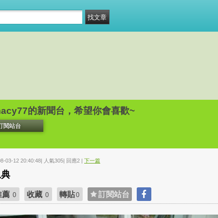
acy77的新聞台，希望你會喜歡~
訂閱站台
08-03-12 20:40:48| 人氣305| 回應2 |
下一篇
恩典
推薦
收藏
轉貼
訂閱站台
0
0
0