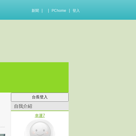
|
|
|
新聞
PChome
登入
自我介紹
幸運7