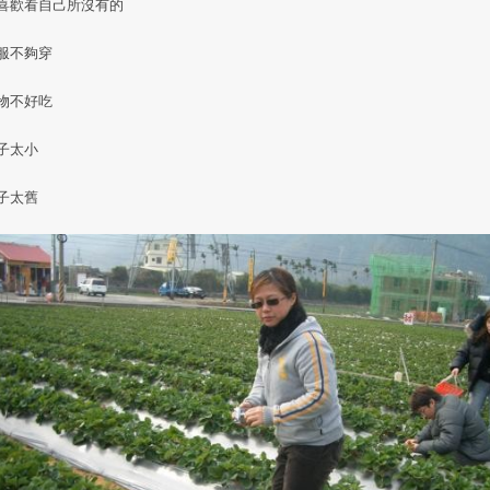
喜歡看自己所沒有的
服不夠穿
物不好吃
子太小
子太舊