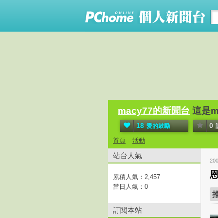
macy77的新聞台
這是m
18
0
愛的鼓勵
首頁
活動
站台人氣
20
累積人氣：
2,457
當日人氣：
0
訂閱本站