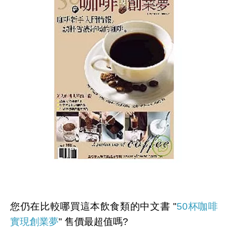
您仍在比較哪買這本飲食類的中文書 "
50杯咖啡
實現創業夢
" 售價最超值嗎?