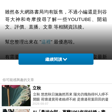
雖然各大網路書局均有販售，不過小編還是到谷
哥大神和奇摩搜尋了解一些YOUTUBE、開箱
文、評價、直播、文章 等相關資訊後。
幫您整理出來在 "
這裡
" 最優惠啦。
有需要的粉粉可以點擊連結或按鈕就能獲取最新
繼續閱讀
的優惠折扣訊息啦~
你可能感興趣的文章
立秋
=>點此取得優惠<=
立秋 悠悠秋日施施然而來 陽光仍熾熱得叫人睜不
開眼 荷塘邊賞荷者絡繹不絕 是塘邊荷葉田田的凝
2026-08-07
望 風中飄逸的是映日荷花別樣紅