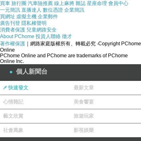
買車
旅行團
汽車險推薦
線上麻將
雜誌
星座命理
會員中心
創業；喜歡研究咖啡者。◎重點訴求：最適合咖
一元簡訊
直播達人
數位憑證
企業簡訊
啡創業者入門學習的10款單品咖啡?13款花式咖
買網址
虛擬主機
企業郵件
廣告刊登
啡?18款義式咖啡?5款咖啡冰沙?4款拉花雕花技
隱私權聲明
消費者保護
兒童網路安全
巧和開店生存技巧
About PChome
投資人聯絡
徵才
著作權保護
｜網路家庭版權所有、轉載必究
‧Copyright PChome
Online
作者簡介
PChome Online and PChome are trademarks of PChome
Online Inc.
陳同興老師
個人新聞台
快速發文
最新文章
熱愛餐飲工作的陳老師，擁有中華民國丙級調酒
師執照與中華人民共和國調酒高級證書，曾任快
心情雜記
美食饗宴
可立有限公司教學研發部經理、超允食品有限公
藝文欣賞
旅遊玩家
司業務部經理；現任教於中國文化大學觀光系海
青班講師、實踐大學推廣教育中心講師、海銓咖
社會萬象
影視娛樂
啡實驗教室講師，並擔任活力多多早餐坊負責