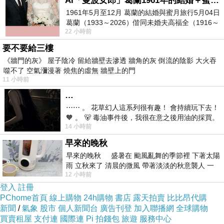
AI「曼波女郎」葛蘭1961年的結婚＋蜜月旅行 #戀上老電影 #葛蘭 #粟子
1961年5月至12月 葛蘭的結婚與蜜月旅行5月04日
葛蘭（1933～2026）偕同未婚夫高福全（1916～
22 小時前
2004）乘郵輪赴倫敦6月15日於英國倫敦St.S
要不要給三樓
一間成功的咖啡店，重要的就是店中有著吸引人
《牆門的灰》 屋子陰冷 留給牆壁去滲透 牆角的灰 倒流的陰影 大火吞
的好喝咖啡。所以書中為想開設咖啡店創業的人
噬不了 空氣瀰漫著 燒焦的虛無 牆壁上的門
11 小時前
準備了50種咖啡品項供學習及參考。而開店必備
…
的條件和資金來源與準備更是初次創業者不可忽
⋯⋯ 。 花草幻人這系列很有趣！ 會持續玩下去！
略的關鍵重點，書中也將一一為您分析。除了上
🧡 。 🐻 毒油事件後，我很在意之後用油的採買。
述內容外，過來人的開店創業經驗更是許多新手
14 小時前
前天購買了我之前就很愛
們值得參考和分享的一環。
早來的晚秋
早來的晚秋 盛暑在 颱風亂舞的季節裡 下著太陽
雨 立秋來了 清晨的微風 帶著淡淡的秋意襲人 一
本書特色
12 小時前
下子 又被赤
登入
註冊
PChome首頁
線上購物
24h購物
書店
露天拍賣
比比昂代購
【咖啡新手入門情報，讓你輕鬆調杯香濃好喝的
新聞
/
氣象
股市
個人新聞台
廣告刊登
加入聯播網
全球購物
咖啡。】◎目標族群：上班族；家庭主婦；咖啡
買賣租屋
支付連
國際連
Pi 拍錢包
旅遊
服務中心