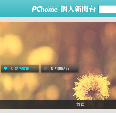
0
0
愛的鼓勵
訂閱站台
首頁