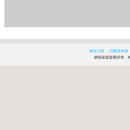
．
廣告刊登
．
消費者保護
網路家庭版權所有、轉載必究 