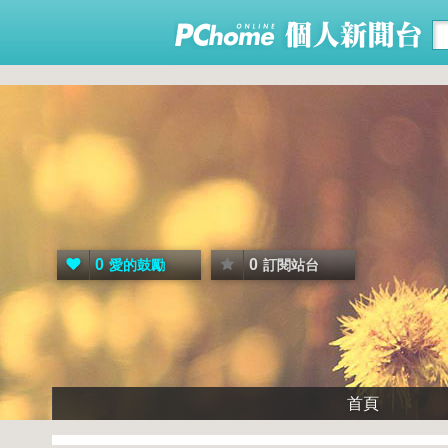
0
0
愛的鼓勵
訂閱站台
首頁