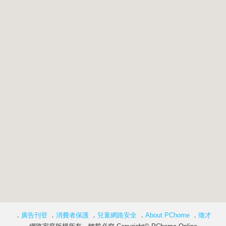
．
廣告刊登
．
消費者保護
．
兒童網路安全
．
About PChome
．
徵才