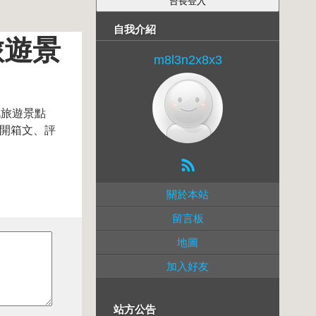
自我介紹
旅遊景
m8l3n2x8x3
台北旅遊景點
、開箱文、評
關於本站
留言板
地圖
加入好友
站方公告