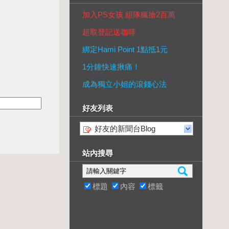
加入PS女孩 組隊瘋搶2百萬
超取登記送咖啡
綁定Hami Point 1點抵1元
1分鐘快速揪痛！
成為獨立小姐的滾錢心法
好友列表
好友的新聞台Blog
站內搜尋
標題
內容
標籤