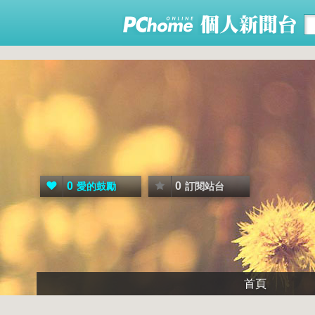
0
0
愛的鼓勵
訂閱站台
首頁