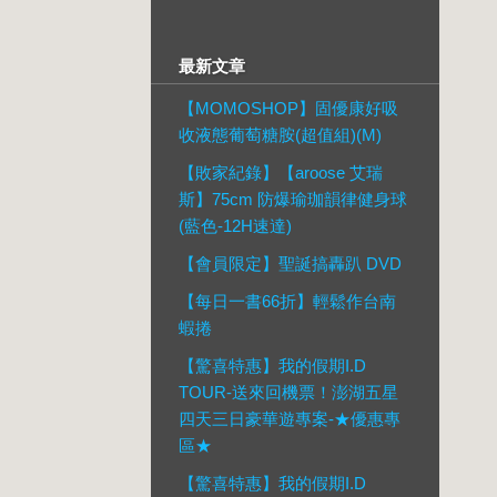
最新文章
【MOMOSHOP】固優康好吸
收液態葡萄糖胺(超值組)(M)
【敗家紀錄】【aroose 艾瑞
斯】75cm 防爆瑜珈韻律健身球
(藍色-12H速達)
【會員限定】聖誕搞轟趴 DVD
【每日一書66折】輕鬆作台南
蝦捲
【驚喜特惠】我的假期I.D
TOUR-送來回機票！澎湖五星
四天三日豪華遊專案-★優惠專
區★
【驚喜特惠】我的假期I.D