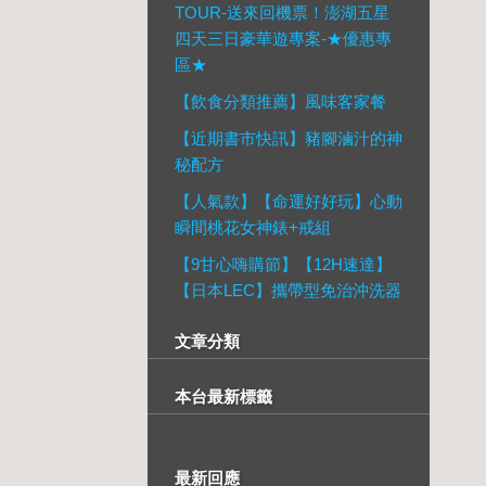
TOUR-送來回機票！澎湖五星
四天三日豪華遊專案-★優惠專
區★
【飲食分類推薦】風味客家餐
【近期書市快訊】豬腳滷汁的神
秘配方
【人氣款】【命運好好玩】心動
瞬間桃花女神錶+戒組
【9甘心嗨購節】【12H速達】
【日本LEC】攜帶型免治沖洗器
文章分類
本台最新標籤
最新回應