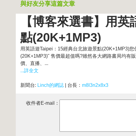
與好友分享這篇文章
【博客來選書】用英語遊
點(20K+1MP3)
用英語遊Taipei：15經典台北旅遊景點(20K+1MP
(20K+1MP3)" 售價最超值嗎?雖然各大網路書局
價、直播、...
...詳全文
新聞台:
Linch的網誌
| 台長：
m8l3n2x8x3
收件者E-mail：