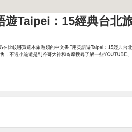
Taipei：15經典台北
3)您仍在比較哪買這本旅遊類的中文書 "用英語遊Taipei：15經典
均有販售，不過小編還是到谷哥大神和奇摩搜尋了解一些YOUTUBE