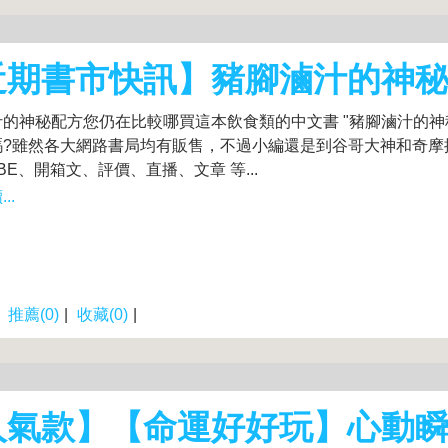
近期書市快訊】豬腳滷汁的神
的神秘配方您仍在比較哪買這本飲食類的中文書 "豬腳滷汁的神秘
嗎?雖然各大網路書局均有販售，不過小編還是到谷哥大神和奇摩
UBE、開箱文、評價、直播、文章 等...
..
|
推薦(0)
|
收藏(0)
|
人氣款】【命運好好玩】心動