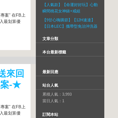
【人氣款】【命運好好玩】心動
瞬間桃花女神錶+戒組
專案" 在FB上
【9甘心嗨購節】【12H速達】
購入最划算優
【日本LEC】攜帶型免治沖洗器
文章分類
本台最新標籤
-送來回
最新回應
案-★
站台人氣
累積人氣：
3,993
當日人氣：
1
專案" 在FB上
購入最划算優
訂閱本站