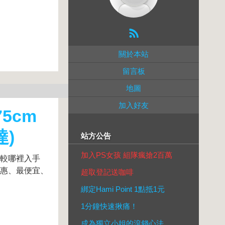
關於本站
留言板
地圖
加入好友
5cm
達)
站方公告
加入PS女孩 組隊瘋搶2百萬
找比較哪裡入手
最優惠、最便宜、
超取登記送咖啡
綁定Hami Point 1點抵1元
1分鐘快速揪痛！
成為獨立小姐的滾錢心法