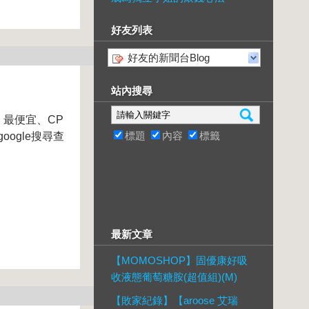
好友列表
好友的新聞台Blog
站內搜尋
、最便宜、CP
標題
內容
標籤
ogle搜尋查
最新文章
【MOMOSHOP】固優康好吸
收液態葡萄糖胺(超值組)(M)
【敗家紀錄】【aroose 艾瑞