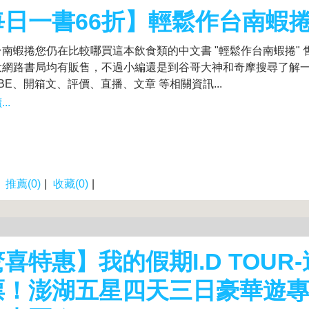
每日一書66折】輕鬆作台南蝦
南蝦捲您仍在比較哪買這本飲食類的中文書 "輕鬆作台南蝦捲" 
大網路書局均有販售，不過小編還是到谷哥大神和奇摩搜尋了解
UBE、開箱文、評價、直播、文章 等相關資訊...
..
|
推薦(0)
|
收藏(0)
|
喜特惠】我的假期I.D TOUR
票！澎湖五星四天三日豪華遊專