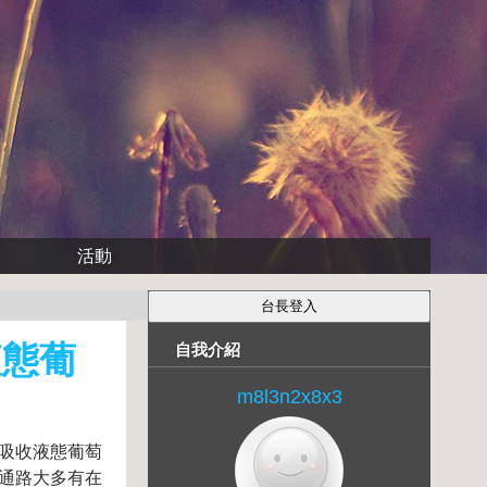
活動
液態葡
自我介紹
m8l3n2x8x3
好吸收液態葡萄
物通路大多有在