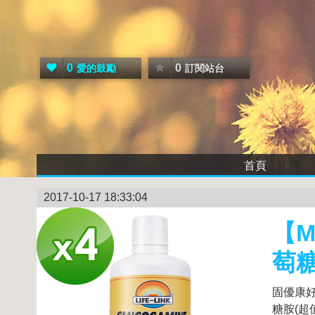
0
0
愛的鼓勵
訂閱站台
首頁
2017-10-17 18:33:04
【M
萄糖
固優康好
糖胺(超