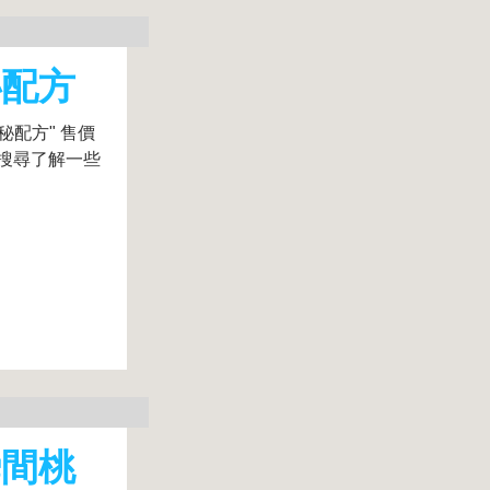
秘配方
配方" 售價
搜尋了解一些
瞬間桃