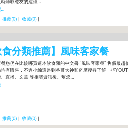
就聽取廢友的建議...
..
|
推薦(0)
|
收藏(0)
|
飲食分類推薦】風味客家餐
餐您仍在比較哪買這本飲食類的中文書 "風味客家餐" 售價最超
均有販售，不過小編還是到谷哥大神和奇摩搜尋了解一些YOUT
、直播、文章 等相關資訊後。幫您...
..
|
推薦(0)
|
收藏(0)
|