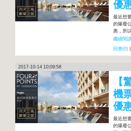
優
最近想要
的爆廢公
惠，所以
繼續閱讀.
回應(0)
2017-10-14 10:09:58
【驚
機
優
最近想要
的爆廢公