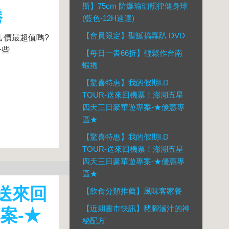
斯】75cm 防爆瑜珈韻律健身球
捲
(藍色-12H速達)
【會員限定】聖誕搞轟趴 DVD
售價最超值嗎?
一些
【每日一書66折】輕鬆作台南
蝦捲
【驚喜特惠】我的假期I.D
TOUR-送來回機票！澎湖五星
四天三日豪華遊專案-★優惠專
區★
【驚喜特惠】我的假期I.D
TOUR-送來回機票！澎湖五星
四天三日豪華遊專案-★優惠專
區★
-送來回
【飲食分類推薦】風味客家餐
【近期書市快訊】豬腳滷汁的神
案-★
秘配方