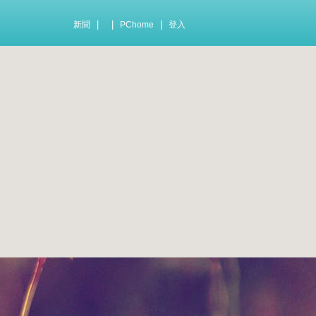
|
|
|
新聞
PChome
登入