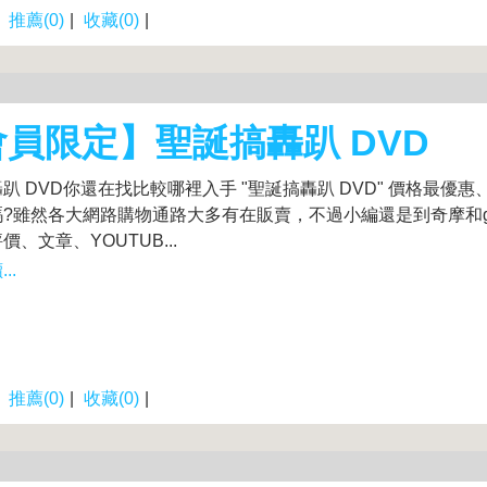
|
推薦(0)
|
收藏(0)
|
員限定】聖誕搞轟趴 DVD
趴 DVD你還在找比較哪裡入手 "聖誕搞轟趴 DVD" 價格最優惠
?雖然各大網路購物通路大多有在販賣，不過小編還是到奇摩和go
價、文章、YOUTUB...
..
|
推薦(0)
|
收藏(0)
|