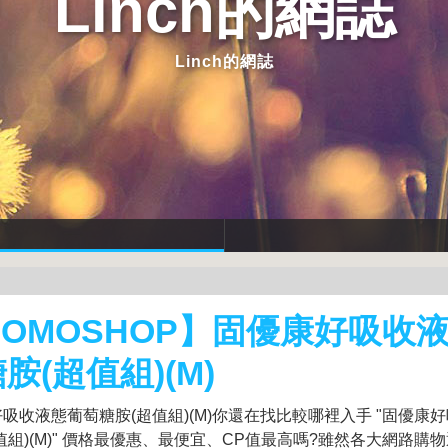
Linch的網誌
Linch的網誌
OMOSHOP】固優康好吸收
胺(超值組)(M)
吸收液態葡萄糖胺(超值組)(M)你還在找比較哪裡入手 "固優康
值組)(M)" 價格最優惠、最便宜、CP值最高嗎?雖然各大網路購