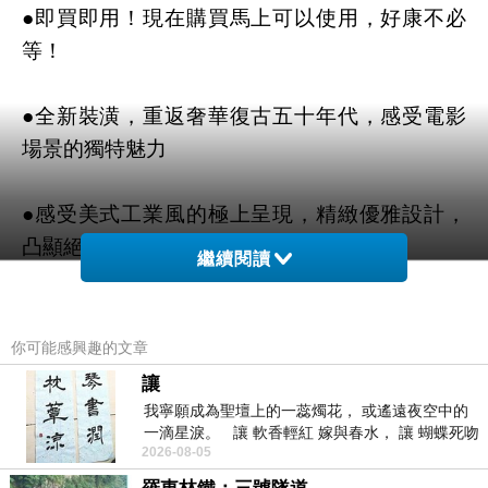
●即買即用！現在購買馬上可以使用，好康不必
等！
●全新裝潢，重返奢華復古五十年代，感受電影
場景的獨特魅力
●感受美式工業風的極上呈現，精緻優雅設計，
凸顯絕佳優雅品味
繼續閱讀
你可能感興趣的文章
讓
我寧願成為聖壇上的一蕊燭花， 或遙遠夜空中的
一滴星淚。 讓 軟香輕紅 嫁與春水， 讓 蝴蝶死吻
2026-08-05
夏日最後一瓣玫瑰， 讓