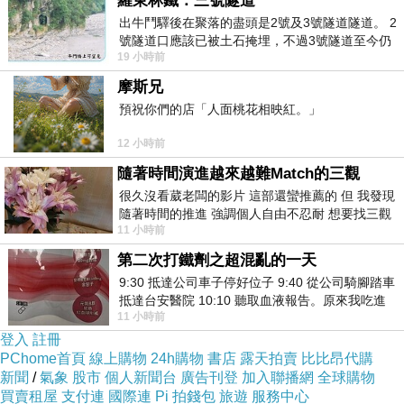
羅東林鐵：三號隧道
出牛鬥驛後在聚落的盡頭是2號及3號隧道隧道。 2
號隧道口應該已被土石掩埋，不過3號隧道至今仍
19 小時前
存在。從台7丙牛鬥橋上往左岸上游方
摩斯兄
預祝你們的店「人面桃花相映紅。」
12 小時前
隨著時間演進越來越難Match的三觀
很久沒看葳老闆的影片 這部還蠻推薦的 但 我發現
隨著時間的推進 強調個人自由不忍耐 想要找三觀
11 小時前
接近的不要說對象 連朋友都超
第二次打鐵劑之超混亂的一天
9:30 抵達公司車子停好位子 9:40 從公司騎腳踏車
抵達台安醫院 10:10 聽取血液報告。原來我吃進
11 小時前
去的 B12 彌可保並非沒有吸收而是超
登入
註冊
PChome首頁
線上購物
24h購物
書店
露天拍賣
比比昂代購
新聞
/
氣象
股市
個人新聞台
廣告刊登
加入聯播網
全球購物
買賣租屋
支付連
國際連
Pi 拍錢包
旅遊
服務中心