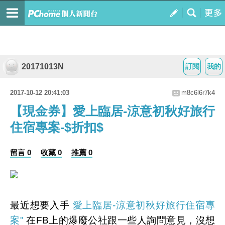
20171013N
訂閱
我的
2017-10-12 20:41:03
m8c6l6r7k4
【現金券】愛上臨居-涼意初秋好旅行
住宿專案-$折扣$
留言 0
收藏 0
推薦 0
最近想要入手
愛上臨居-涼意初秋好旅行住宿專
案"
在FB上的爆廢公社跟一些人詢問意見，沒想