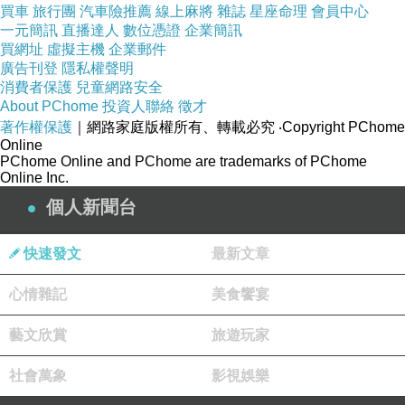
全新裝潢，重返華麗復古五十年代！位於高雄左
買車
旅行團
汽車險推薦
線上麻將
雜誌
星座命理
會員中心
營區域，與高鐵站只有10分鐘車程，鄰近蓮池
一元簡訊
直播達人
數位憑證
企業簡訊
買網址
虛擬主機
企業郵件
潭、半屏山等自然風景，人文交會的區域，感受
廣告刊登
隱私權聲明
的到懷舊社區的復古魅力，與南臺灣人的熱情活
消費者保護
兒童網路安全
About PChome
投資人聯絡
徵才
力。
著作權保護
｜網路家庭版權所有、轉載必究
‧Copyright PChome
Online
PChome Online and PChome are trademarks of PChome
Online Inc.
個人新聞台
快速發文
最新文章
心情雜記
美食饗宴
藝文欣賞
旅遊玩家
社會萬象
影視娛樂