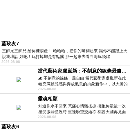
藍玫友7
三師兄三師兄 給你糖葫蘆！ 哈哈哈，把你的嘴糊起來 讓你不能跟上天
說我壞話 好吧！玩打蟑螂是有點髒 那一起來去看白海豚飛躍
2026-08-08
當代藝術家盧嵐新：不刻意的線條最自由，讓色彩流動、筆觸自己說話
🌊 不刻意的線條，最自由 當代藝術家盧嵐新在此
幅充滿動態感與奔放氣息的抽象新作中，以大膽的
2026-08-08
藍色顏料在白色畫布上揮灑、壓印與流淌
靈魂相願
知道你永不回來 悲痛心情難按捺 擁抱你最後一次
感受微弱體溫時 重逢盼望交給祢 祢說天國再見面
2026-08-08
此刻忍淚說別離 他日靈魂再
藍玫友6