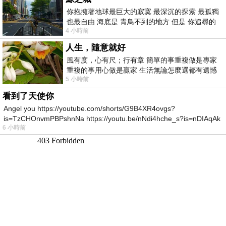
你抱擁著地球最巨大的寂寞 最深沉的探索 最孤獨
也最自由 海底是 青鳥不到的地方 但是 你追尋的
4 小時前
幸福 可以比珍珠更
人生，隨意就好
風有度，心有尺；行有章 簡單的事重複做是專家
重複的事用心做是贏家 生活無論怎麼選都有遺憾
5 小時前
所以開心就好 生活不會辜負認真
看到了天使你
Angel you https://youtube.com/shorts/G9B4XR4ovgs?
is=TzCHOnvmPBPshnNa https://youtu.be/nNdi4hche_s?is=nDIAqAk
6 小時前