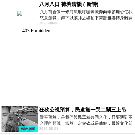
八月八日 荷塘清韻 ( 新詩)
八月荷香像一條河流般呼嘯奔騰奔向季節塘心任我
恣意瀏覽，蹲下以膜拜之姿拍下荷韻雅姿轉身離開
2026-08-08
時我把美麗的遐想掛在亭亭葉柄上盼望
狂砍公視預算，民進黨一哭二鬧三上吊
嚴審預算，是我們與民眾黨共同合作，只要遇到不
合理的預算，當然一定會砍或是凍結，最近文化部
2026-08-08
要編列公視和Taiwan plus預算，在110年