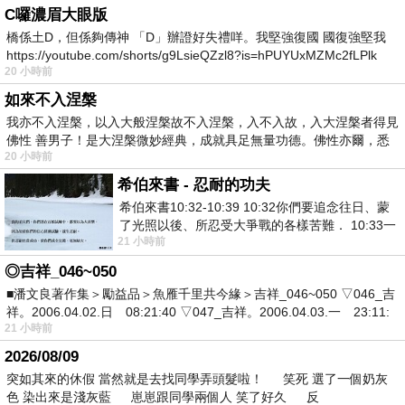
C囉濃眉大眼版
橋係土D，但係夠傳神 「D」辦證好失禮咩。我堅強復國 國復強堅我
https://youtube.com/shorts/g9LsieQZzl8?is=hPUYUxMZMc2fLPlk
20 小時前
如來不入涅槃
我亦不入涅槃，以入大般涅槃故不入涅槃，入不入故，入大涅槃者得見
佛性 善男子！是大涅槃微妙經典，成就具足無量功德。佛性亦爾，悉
20 小時前
希伯來書 - 忍耐的功夫
希伯來書10:32-10:39 10:32你們要追念往日、蒙
了光照以後、所忍受大爭戰的各樣苦難． 10:33一
21 小時前
面被毀謗、遭患難、成了戲景、叫眾人
◎吉祥_046~050
■潘文良著作集＞勵益品＞魚雁千里共今緣＞吉祥_046~050 ▽046_吉
祥。2006.04.02.日 08:21:40 ▽047_吉祥。2006.04.03.一 23:11:
21 小時前
2026/08/09
突如其來的休假 當然就是去找同學弄頭髮啦！ 笑死 選了一個奶灰
色 染出來是淺灰藍 崽崽跟同學兩個人 笑了好久 反