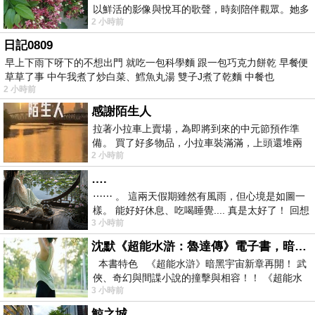
以鮮活的影像與悅耳的歌聲，時刻陪伴觀眾。她多
2 小時前
才多藝、陽光開朗的形象，不僅保留在電影
日記0809
早上下雨下呀下的不想出門 就吃一包科學麵 跟一包巧克力餅乾 早餐便
草草了事 中午我煮了炒白菜、鱈魚丸湯 雙子J煮了乾麵 中餐也
2 小時前
感謝陌生人
拉著小拉車上賣場，為即將到來的中元節預作準
備。 買了好多物品，小拉車裝滿滿，上頭還堆兩
2 小時前
紙箱。 雖辛苦了點，這點程度我一個人搬
….
⋯⋯ 。 這兩天假期雖然有風雨，但心境是如圖一
樣。 能好好休息、吃喝睡覺.... 真是太好了！ 回想
3 小時前
起來，以前根本就很難有這
沈默《超能水滸：魯達傳》電子書，暗黑宇宙新章，一一五年八月璀璨上架！
本書特色 《超能水滸》暗黑宇宙新章再開！ 武
俠、奇幻與間諜小說的撞擊與相容！！ 《超能水
3 小時前
滸》系列第四部
鯨之城