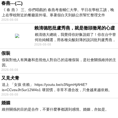
春燕---(二)
《 春 燕 》 三、你們唱戲的 春燕考進輔仁大學。平日在學校工讀，晚
上在學校附近的餐廳當外場。寒暑假白天到鎮公所幫忙整理文件
2026-08-08
賴清德怒批盧秀燕，就是徹頭徹尾的心虛
賴清德大總統，我覺得你好像說錯了！你在台中替
何欣純輔選，用各種尖酸刻薄的說詞批判盧秀燕，
2026-08-08
罵她施政滿意度輸給陳其邁，甚至還說盧
假裝
假裝對他人有興趣和忽視他人對自己的這種假裝，是社會關係維持的主
因。
2026-08-08
又見犬青
送上 「女孩 依賴」 https://youtu.be/o3NgmHjAHiE?
is=CCvsvJhSur12W4s1 壞習慣，非常不適合改，只會越來越依賴。
2026-08-08
我害怕的
婚姻
維持關係的目的是合作，不要什麼事都講到感情。婚姻，亦如是。