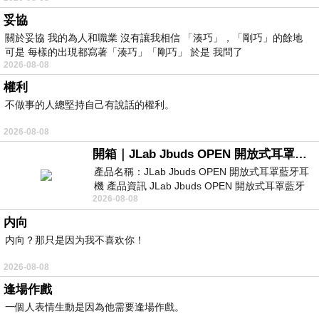
妥協
關於妥協 我的為人和職業 沒有讓我相信 「湊巧」，「剛巧」的餘地
可是 每樣的出現都寫著「湊巧」「剛巧」 於是 我問了
2026-08-08
權利
不做事的人總堅持自己有說話的權利。
2026-08-08
開箱｜JLab Jbuds OPEN 開放式耳罩藍牙耳機 - 設計美學，輕巧、透氣、環境音全物理達成！
產品名稱：JLab Jbuds OPEN 開放式耳罩藍牙耳
機 產品資訊 JLab Jbuds OPEN 開放式耳罩藍牙
2026-08-08
耳機評語：非常有特色，值得喜愛美型工
内向
内向？那只是因为我不喜欢你！
2026-08-08
逢場作戲
一個人表情生動是因為他需要逢場作戲。