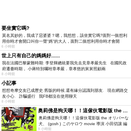
要坐實它嗎?
莫名其妙的，我成了惡婆婆？嗯，我想想，該坐實它嗎?面對一個想利
用你時才會開口叫你一聲“媽"的大人，面對二個想利用你時才會開
6 小時前
世上只有自己的媽媽好......
我在法國巴黎蒙難時期: 李登輝總統要我先去見章孝嚴先生 在國民政
府遷臺時期， 小蔣特別囑咐章孝嚴．章孝慈的舅舅照顧兩
8 小時前
小記事
想想奇摩交友已成歷史.舊版的時候.還有緣分認識到朋友. 現在網路交
友小心. 詐騙盛行 我FB都沒在使用聊天
8 小時前
奥莉佛是狗天哪！！這傢伙電影版 the オリバーな犬、 (gosh ) このヤロウ movie
奥莉佛是狗天哪！！這傢伙電影版 the オリバーな
犬、 (gosh ) このヤロウ movie 導演 小田切讓 編
9 小時前
劇: 小田切讓 主演: 小田切讓