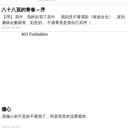
2026-08-08
年人臉孔」的畫了。 六月底
八十八頁的青春～序
【序】 高中，我終於寫了高中 我刻意不看電影《夜校女生》，直到
書稿全數殺青。刻意的。 不過畢竟是替自己寫序（
2026-08-08
傷心
我傷心的不是妳不愛我了，而是我竟然這麼愛妳。
2026-08-08