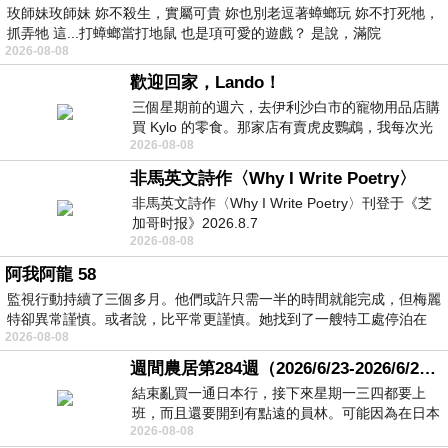
玫師妹玫師妹 妳不殺生，實屬可貴 妳也別老逗著蟑螂玩 妳不打死牠，
抓弄牠 這...打蟑螂當打地鼠 也是項可愛的遊戲？ 是說，滿院
2026-08-08
歡迎回家，Lando！
三個星期前的週六，去伊利沙白市的寵物用品店購
買 Kylo 的零食。那家店有賣虎皮鸚鵡，我每次光
2026-08-08
顧都會去看一下。他們偶爾會引進 C
非馬英文詩作〈Why I Write Poetry〉
非馬英文詩作〈Why I Write Poetry〉刊登于《芝
加哥时报》2026.8.7
2026-08-08
阿我阿龍 58
監視行動持續了三個多月。他們或許只需一半的時間就能完成，但梅麗
特卻異常謹慎。或者說，比平常更謹慎。她找到了一艘特工處停泊在
2026-08-08
週間農居第284週（2026/6/23-2026/6/24) 夏至 金黃稻浪洋溢豐收喜悅
結束亂買一通日本行，接下來星期一三四都要上
班，而且還要開到有點遠的員林。可能因為在日本
2026-08-08
花不少錢，星期一出門上班時，心裡沒有一