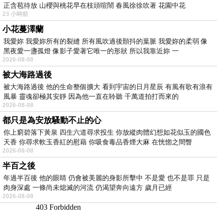
正含苞待放 山櫻與桃花早在枝頭喧鬧 春風徐徐吹著 花園中花
23 小時前
小花蔓澤蘭
我愛妳 我愛妳所有的裂縫 所有風吹過後顫抖的葉脈 我愛妳的柔弱 像
黑夜愛一盞孤燈 像影子愛著它唯一的形狀 所以我靠近妳 一
2026-08-08
被大海路過後
被大海路過後 他的生命整個擴大 看到宇宙的日月星辰 有風有歌有浪有
風暴 靈魂卻極其安靜 因為他一直在聆聽 千萬道拍打而來的
2026-08-08
都只是為安放騷動不止的心
你上窮碧落下黃泉 四生六道尋求投生 你放縱肉體幻想如花似玉的國色
天香 你尋求軟玉香紅的慰藉 你吸食毒品香煙大麻 在恍惚之間瞥
2026-08-08
半百之後
年過半百後 他的眼睛 仍會被美麗的身影所擊中 不是愛 也不是罪 只是
肉身深處 一條尚未熄滅的河流 仍渴望奔向遠方 歲月已經
2026-08-08