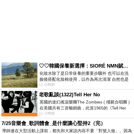
♡♡韓國保養新選擇：SIORÉ NMN賦活泡泡化妝水♡♡
化妝水除了是日常保養的重要步驟外 也可以在洗
臉後搭配化妝棉使用，以作為再次清潔 自然也是
11 小時前
我的保養必備品項 不過，我對於化妝
老歌亂談(1322)Tell Her No
英國的迷幻搖滾樂團The Zombies ( 殭屍合唱團 )
在美國共有三首暢銷曲，此首1965的《Tell Her
11 小時前
No》即為其中之一，在告示牌百大單曲
7/25音樂會_歌詞體會_是什麼讓心堅持2（完）
導師連在大型活動上課前，都先和大家說內容不要「對號入做」。因為