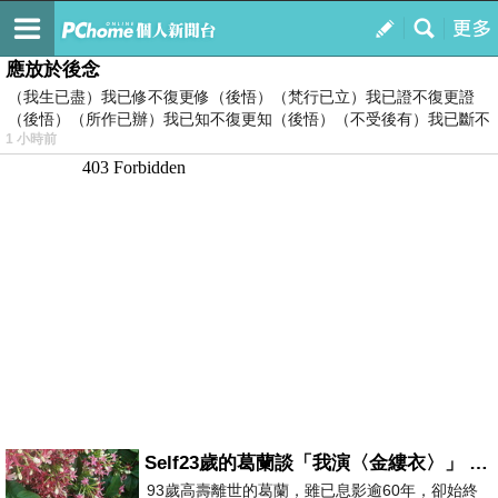
我的
最新文章
應放於後念
（我生已盡）我已修不復更修（後悟）（梵行已立）我已證不復更證
（後悟）（所作已辦）我已知不復更知（後悟）（不受後有）我已斷不
1 小時前
復
Self23歲的葛蘭談「我演〈金縷衣〉」 #戀上老電影 #粟子 #葛蘭
93歲高壽離世的葛蘭，雖已息影逾60年，卻始終