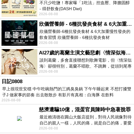
不只少吃鹽！專家曝「1吃法」控血壓、降膽固醇
- 得舒飲食(DASH Diet)
2026-08-08
https://www.facebook.com/dietitiansophia/
posts/157966
欣儀營養師 - 6種抗發炎食材 & 6大加重慢性發炎的飲食習慣
欣儀營養師-6種抗發炎食材 & 6大加重慢性發炎的
飲食習慣 欣儀營養師 - 6種抗發炎食材
2026-08-08
https://www.facebook.com/photo/?fbid=147
AI27歲的葛蘭主演文藝悲劇〈情深似海〉 #戀上老電影 #葛蘭 #粟子
談到葛蘭，多會直接聯想到歌舞電影，但〈情深似
海〉卻很特別，葛蘭不唱歌、不跳舞，從頭到尾專
2026-08-08
心演戲。拍攝期間，經常工作超過12個鐘
日記0808
早上很現世安穩 中午吃碗熱門的三媽臭臭鍋 下午午睡起來 不想打擾雙
子J 做家事的節奏 出去散散步 有影片有真相：白海豚 在飲料
2026-08-08
慈濟遭騙10億，混蛋官員陳時中急著脫罪
最近賴清德在圓山大飯店提到，對待人民就像對待
自己的親人一樣，人民的痛，就是自己的痛，要愛
2026-08-08
民如親，說的這麼好聽，實際上根本沒做