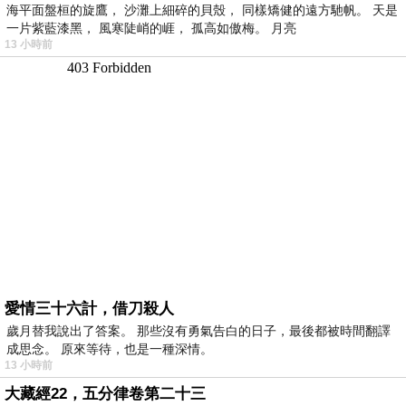
海平面盤桓的旋鷹， 沙灘上細碎的貝殼， 同樣矯健的遠方馳帆。 天是
一片紫藍漆黑， 風寒陡峭的崕， 孤高如傲梅。 月亮
13 小時前
愛情三十六計，借刀殺人
歲月替我說出了答案。 那些沒有勇氣告白的日子，最後都被時間翻譯
成思念。 原來等待，也是一種深情。
13 小時前
大藏經22，五分律卷第二十三