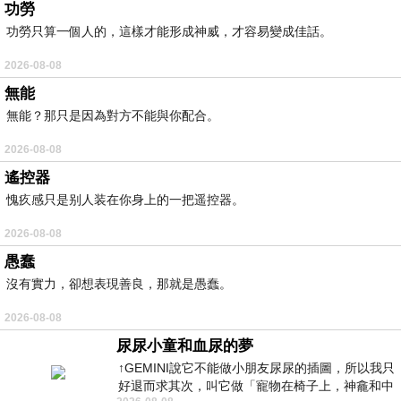
功勞
功勞只算一個人的，這樣才能形成神威，才容易變成佳話。
2026-08-08
無能
無能？那只是因為對方不能與你配合。
2026-08-08
遙控器
愧疚感只是别人装在你身上的一把遥控器。
2026-08-08
愚蠢
沒有實力，卻想表現善良，那就是愚蠢。
2026-08-08
尿尿小童和血尿的夢
↑GEMINI說它不能做小朋友尿尿的插圖，所以我只
好退而求其次，叫它做「寵物在椅子上，神龕和中