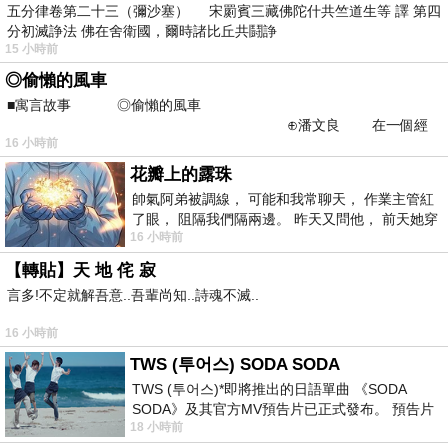
五分律卷第二十三（彌沙塞） 宋罽賓三藏佛陀什共竺道生等 譯 第四
分初滅諍法 佛在舍衛國，爾時諸比丘共鬪諍
15 小時前
◎偷懶的風車
■寓言故事 ◎偷懶的風車
⊕潘文良 在一個經
16 小時前
常颳風的山丘上—&m
花瓣上的露珠
帥氣阿弟被調線， 可能和我常聊天， 作業主管紅
了眼， 阻隔我們隔兩邊。 昨天又問他， 前天她穿
16 小時前
什麼顏色衣服， 不經
【轉貼】天 地 侘 寂
言多!不定就解吾意..吾輩尚知..詩魂不滅..
16 小時前
TWS (투어스) SODA SODA
TWS (투어스)*即將推出的日語單曲 《SODA
SODA》及其官方MV預告片已正式發布。 預告片
18 小時前
一經發布， 就引發了粉絲們對這次夏季回