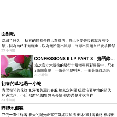
面對吧
沈思了好久 ，所有的錯都是自己造成的，自己不要去接觸就沒有後
續，因為自己不知輕重，以為無所謂出風頭，到頭出問題自己要承擔怨
23 小時前
不
CONFESSIONS II LP PART 3｜娜語錄II LP PART 3
這次官方大規模的發行十幾種專輯彩膠當中，只有
2張圖案膠，一張是開腿喇叭、一張是條紋斑馬
23 小時前
版；目前官網上只剩澳洲商店AU STORE
初春的草地遇ㄧ小蛇
青黑相間的花紋 像穿著美麗的春服 牠氣定神閒 緩緩沿著草地的起伏
爬過坑洞、小丘 那麼的悠閒 無所畏懼 牠爬過整片草地 向
23 小時前
靜靜地假寐
它們一直忙碌著 春天的陽光正幫空氣緩緩加溫 樹木催吐著新枒 檸檬樹