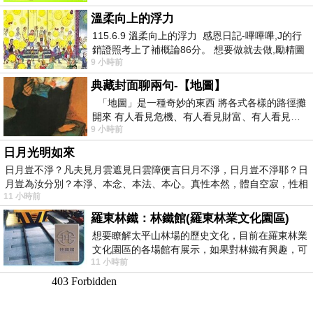
溫柔向上的浮力
115.6.9 溫柔向上的浮力 感恩日記-嗶嗶嗶,J的行
銷證照考上了補概論86分。 想要做就去做,勵精圖
9 小時前
治大成功,也是表法,堅持和努力
典藏封面聊兩句-【地圖】
「地圖」是一種奇妙的東西 將各式各樣的路徑攤
開來 有人看見危機、有人看見財富、有人看見…
9 小時前
從中可以發掘出不同的
日月光明如來
日月豈不淨？凡夫見月雲遮見日雲障便言日月不淨，日月豈不淨耶？日
月豈為汝分別？本淨、本念、本法、本心。真性本然，體自空寂，性相
11 小時前
羅東林鐵：林鐵館(羅東林業文化園區)
想要瞭解太平山林場的歷史文化，目前在羅東林業
文化園區的各場館有展示，如果對林鐵有興趣，可
11 小時前
以到林鐵館。 這裡展示從山下