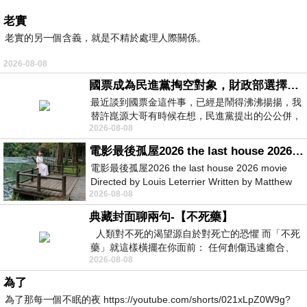
老實
老實的另一個含義，就是不精於處理人際關係。
2026-08-08
國票成為民進黨掏空對象，財政部選擇性失憶
最近談到國票金這件事，已經是鬧得沸沸揚揚，我
替許崑源大哥有時候在想，民進黨提出的公公併，
2026-08-08
其實就是想要國庫通黨庫，鬧出最大的醜
電影最後孤屋2026 the last house 2026 movie
電影最後孤屋2026 the last house 2026 movie
Directed by Louis Leterrier Written by Matthew
2026-08-08
Robinson Starring Greta Lee Wa
典藏封面聊兩句-【不死藥】
人類對不死的渴望源自於對死亡的恐懼 而「不死
藥」就這樣橫擺在你面前： 任何創傷迅速癒合、
2026-08-08
停止衰老、痛覺消失…堪
為了
為了那每一個不眠的夜 https://youtube.com/shorts/021xLpZ0W9g?