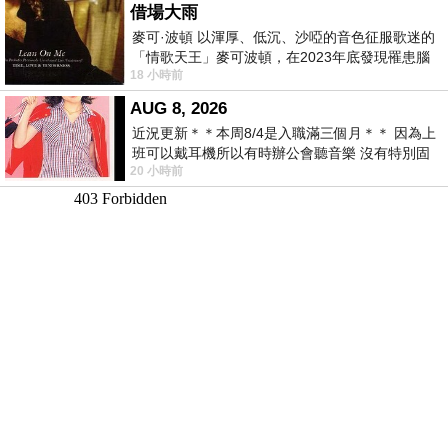
借場大雨
麥可·波頓 以渾厚、低沉、沙啞的音色征服歌迷的
「情歌天王」麥可波頓，在2023年底發現罹患腦
18 小時前
瘤「祈禱早日康復，一切都好」。
AUG 8, 2026
近況更新＊＊本周8/4是入職滿三個月＊＊ 因為上
班可以戴耳機所以有時辦公會聽音樂 沒有特別固
20 小時前
定哪天但就是一周某一天會固定聽'90