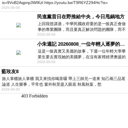
is=9VvB2Aqpnp3WIKzl https://youtu.be/T9R6YZ294Hc?is=
2026-08-08
民進黨昔日在野推給中央，今日甩鍋地方
上回我曾講過，中華民國政府要的是一個真正會做
事的專業團隊，而且要真正解決問題的團隊，而不
2026-08-08
是只會到處甩鍋的雙標團隊，最近民進黨
小朱週記 20260808_一位年輕人逐夢的真實故事
這是一個真實又美麗的故事，下週一位年輕大學畢
業生要去實現她的美國夢，在沒有家裡經濟奧援的
2026-08-08
情況下，靠著自我努力工作累積出國基
藍玫友8
旅人掌櫃旅人掌櫃 我又來找你喝茶囉 帶上三師兄一道來 知己兩三品茗
論道 人生樂事，平常也 窗外秋景盡入眼底 秋風秋葉，愁
2026-08-08