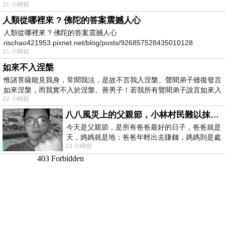
21 小時前
人類從哪裡來 ? 佛陀的答案震撼人心
人類從哪裡來 ? 佛陀的答案震撼人心
rischao421953.pixnet.net/blog/posts/926857528435010128
21 小時前
如來不入涅槃
惟諸菩薩能見我身，常聞我法，是故不言我入涅槃。聲聞弟子雖復發言
如來涅槃，而我實不入於涅槃。善男子！若我所有聲聞弟子說言如來入
22 小時前
八八風災上的父親節，小林村民難以抹滅的痛
今天是父親節，是所有爸爸最好的日子，爸爸就是
天，媽媽就是地；爸爸年輕出去賺錢，媽媽則是處
23 小時前
理家務，職業不分高低貴賤，只有人品才