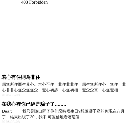
若心有住則為非住
應無所住而生其心。本心不住，非住非非住，應生無所住心，無住，非
心非非心無念無無念，覺心初起，心無初相，覺念念真，心無覺相
2026-08-08
在我心裡你已經是騙子了........
Dear: 我只是隨口問了你什麼時候生日?想說獅子座的你現在八月
了，結果出現了20，我不 可置信地看著這個
2026-08-08