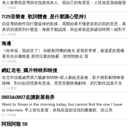
有人會覺得是導師在指責他本人。我自己的角度是：人性就是貪瞋癡慢
12 小時前
7/25音樂會_歌詞體會_是什麼讓心堅持1
自從導師創作流行樂旋律的歌後，我開始看不懂更多歌詞寫的意思，真
真切切感受到什麼是：每個字都認識，串起來就是抓破頭時間！絕對不
12 小時前
海邊
《你幸福，我就笑了》 你眼角閃爍的微光 是我世界裡，最溫柔的晨曦
看見你步履輕盈 那些沉重的陰霾，便悄悄散去 我
12 小時前
網紅老爸_國片特映和映後
在北市信義威秀第六廳參加特映+影人劇組見面會，影片精彩劇情峰迴
路轉、對白貼切現實有意涵、背景音樂映襯劇情、武打動作認真不含
13 小時前
糊、
0803&0807走讀新屋巷弄
Went to Xinwu in the morning today, but cannot find the one I have
to interview. 早上前往新屋，炎熱高溫卻沒找到圖書館、區公所
13 小時前
阿我阿龍 59