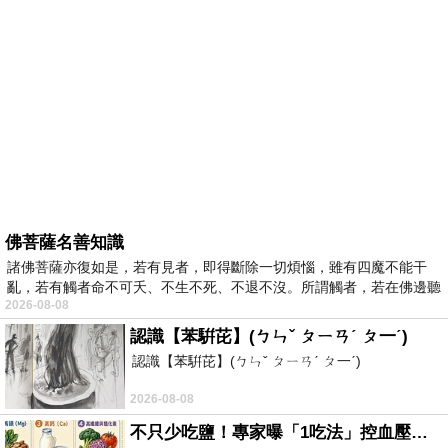
佛菩薩名善知識
諸佛菩薩亦復如是，若有見者，即得斷除一切煩惱，雖有四魔不能干
亂，若有觸者命不可夭、不生不死、不退不沒。所謂觸者，若在佛邊聽
2026-08-08
受
認識【苯騈芘】(ㄅㄣˇ ㄆㄧㄢˊ ㄆ一ˊ)
認識【苯騈芘】(ㄅㄣˇ ㄆㄧㄢˊ ㄆ一ˊ)
2026-08-08
不只少吃鹽！專家曝「1吃法」控血壓、降膽固醇 - 得舒飲食(DASH Diet)