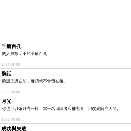
千瘡百孔
閱人無數，不如千瘡百孔。
2026-08-08
醜話
醜話先講在前，麻煩就不會留在後。
2026-08-08
月光
你也可以像月亮一樣，當一名追隨者和補充者，用弱光關注人間。
2026-08-08
成功與失敗