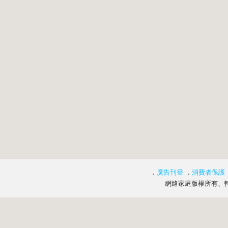
．
廣告刊登
．
消費者保護
網路家庭版權所有、轉載必究 