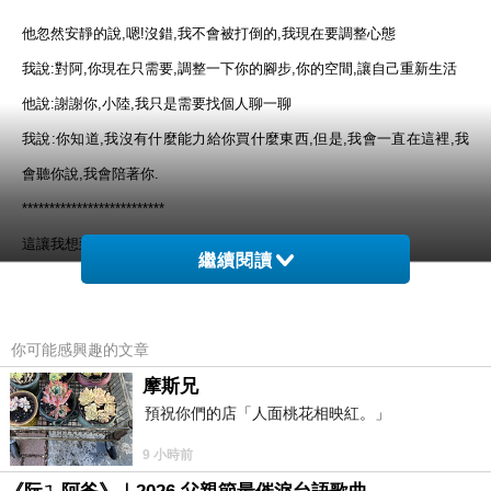
他忽然安靜的說,嗯!沒錯,我不會被打倒的,我現在要調整心態
我說:對阿,你現在只需要,調整一下你的腳步,你的空間,讓自己重新生活
他說:謝謝你,小陸,我只是需要找個人聊一聊
我說:你知道,我沒有什麼能力給你買什麼東西,但是,我會一直在這裡,我
會聽你說,我會陪著你.
**************************
這讓我想到,以前在學心理學的時候
繼續閱讀
我們用"太陽,星星,月亮"來形容陪伴,
什麼時候要當太陽,可以暖暖的照著別人
你可能感興趣的文章
什麼時候要當星星,可以遠遠的看顧著須要的人
什麼時候要當月亮,可以陪伴黑夜的孤獨
摩斯兄
預祝你們的店「人面桃花相映紅。」
真希望,這位朋友有被我幫到,讓她有力量繼續生活下去
9 小時前