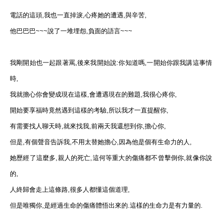
電話的這頭,我也一直掉淚,心疼她的遭遇,與辛苦,
他巴巴巴~~~說了一堆埋怨,負面的語言~~~
我剛開始也一起跟著罵,後來我開始說:你知道嗎,一開始你跟我講這事情
時,
我就擔心你會變成現在這樣,會遭遇現在的難題,我很心疼你,
開始要享福時竟然遇到這樣的考驗,所以我才一直提醒你,
有需要找人聊天時,就來找我,前兩天我還想到你,擔心你,
但是,有個聲音告訴我,不用太替她擔心,因為他是個有生命力的人,
她歷經了這麼多,親人的死亡,這何等重大的傷痛都不曾擊倒你,就像你說
的,
人終歸會走上這條路,很多人都懂這個道理,
但是唯獨你,是經過生命的傷痛體悟出來的.這樣的生命力是有力量的.