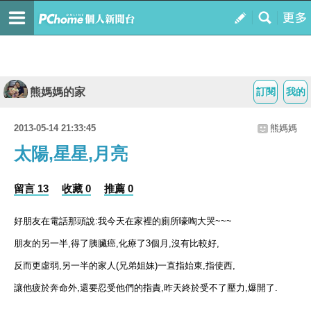
熊媽媽的家
訂閱
我的
2013-05-14 21:33:45
熊媽媽
太陽,星星,月亮
留言 13
收藏 0
推薦 0
好朋友在電話那頭說:我今天在家裡的廁所嚎啕大哭~~~
朋友的另一半,得了胰臟癌,化療了3個月,沒有比較好,
反而更虛弱,另一半的家人(兄弟姐妹)一直指始東,指使西,
讓他疲於奔命外,還要忍受他們的指責,昨天終於受不了壓力,爆開了.