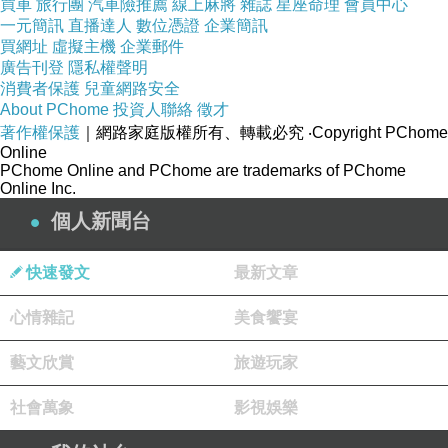
買車
旅行團
汽車險推薦
線上麻將
雜誌
星座命理
會員中心
人生會遇到許多自以為走不過去，但時間會
一元簡訊
直播達人
數位憑證
企業簡訊
一點一滴的過，再回頭己經過去.
買網址
虛擬主機
企業郵件
廣告刊登
隱私權聲明
池惠玲
消費者保護
兒童網路安全
2013-05-15 19:34:31
About PChome
投資人聯絡
徵才
真的~~二嫂是一位最忠實的聆聽者~
著作權保護
｜網路家庭版權所有、轉載必究
‧Copyright PChome
Online
PChome Online and PChome are trademarks of PChome
看更多回應
Online Inc.
個人新聞台
快速發文
最新文章
心情雜記
美食饗宴
藝文欣賞
旅遊玩家
社會萬象
影視娛樂