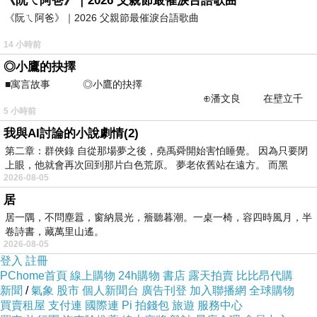
《阮ㄟ阿爸》｜2026 父親節最催淚台語歌曲
《阮ㄟ阿爸》｜2026 父親節最催淚台語歌曲
14 小時前
◎小鷹的抉擇
■寓言故事 ◎小鷹的抉擇
⊕潘文良 在壁立千
5 小時前
仞的懸崖上，有一座遮天蔽
我與AI討論的小說劇情(2)
第二章：群俠錄 自從那場夢之後，堯禹舜開始害怕睡覺。 因為只要閉
上眼，他就會再次回到那片白色荒原。 夢老依舊站在遠方。 而黑
2026-08-05
春藥
居
2020-01-13 14:02:45
很讚的分享~~
居一隅，不問塵囂，窗納晨光，簷聽暮潮。一桌一椅，容四時風月，半
卷詩書，藏萬里山遙。
2026-08-05
http://www.yyj.tw/
登入
註冊
PChome首頁
線上購物
24h購物
書店
露天拍賣
比比昂代購
新聞
/
氣象
股市
個人新聞台
廣告刊登
加入聯播網
全球購物
太一
買賣租屋
支付連
國際連
Pi 拍錢包
旅遊
服務中心
2013-05-15 19:35:06