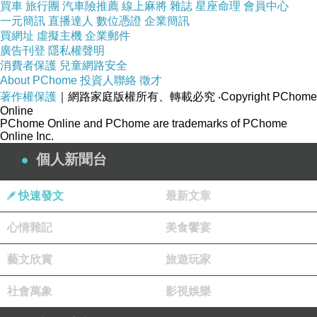
買車
旅行團
汽車險推薦
線上麻將
雜誌
星座命理
會員中心
一元簡訊
直播達人
數位憑證
企業簡訊
買網址
虛擬主機
企業郵件
廣告刊登
隱私權聲明
消費者保護
兒童網路安全
About PChome
投資人聯絡
徵才
著作權保護
｜網路家庭版權所有、轉載必究
‧Copyright PChome
Online
PChome Online and PChome are trademarks of PChome
Online Inc.
個人新聞台
快速發文
最新文章
心情雜記
美食饗宴
藝文欣賞
旅遊玩家
藏傳佛教誦經聲不絕於耳，香煙裊裊，整個場域
社會萬象
影視娛樂
瀰漫神聖氛圍。