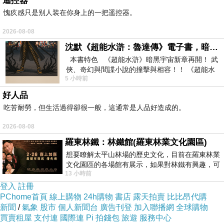
遙控器
手腳太慢，跑到景觀台時，山頭已經紅了一半。
愧疚感只是别人装在你身上的一把遥控器。
2026-08-08
沈默《超能水滸：魯達傳》電子書，暗黑宇宙新章，一一五年八月璀璨上架！
6740
公尺梅里雪山主峰卡瓦格博，潔白主峰和山
本書特色 《超能水滸》暗黑宇宙新章再開！ 武
俠、奇幻與間諜小說的撞擊與相容！！ 《超能水
脊間白色冰河瞬間散發耀眼光芒。
5 小時前
滸》系列第四部
好人品
那光芒，溫暖了芸芸眾生的心。
吃苦耐勞，但生活過得卻很一般，這通常是人品好造成的。
2026-08-08
忍不住眼眶一紅，合掌為所有認識的人祈福。
羅東林鐵：林鐵館(羅東林業文化園區)
想要瞭解太平山林場的歷史文化，目前在羅東林業
山脊像一整條火龍。
文化園區的各場館有展示，如果對林鐵有興趣，可
13 小時前
以到林鐵館。 這裡展示從山下
登入
註冊
PChome首頁
線上購物
24h購物
書店
露天拍賣
比比昂代購
新聞
/
氣象
股市
個人新聞台
廣告刊登
加入聯播網
全球購物
買賣租屋
支付連
國際連
Pi 拍錢包
旅遊
服務中心