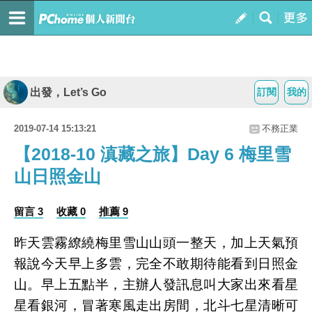
出發，Let’s Go
訂閱
我的
2019-07-14 15:13:21
不務正業
【2018-10 滇藏之旅】Day 6 梅里雪
山日照金山
留言 3
收藏 0
推薦 9
昨天雲霧繚繞梅里雪山山頭一整天，加上天氣預
報說今天早上多雲，完全不敢期待能看到日照金
山。早上五點半，主辦人發訊息叫大家出來看星
星看銀河，冒著寒風走出房間，北斗七星清晰可