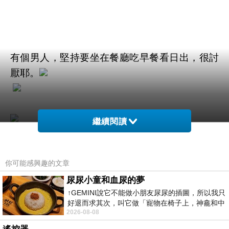
有個男人，堅持要坐在餐廳吃早餐看日出，很討
厭耶。
繼續閱讀
你可能感興趣的文章
尿尿小童和血尿的夢
↑GEMINI說它不能做小朋友尿尿的插圖，所以我只
時間一到，旭日慢慢染紅山頭。不管他了，我趕
好退而求其次，叫它做「寵物在椅子上，神龕和中
緊狂奔到旅館旁景觀台。
2026-08-08
年人臉孔」的畫了。 六月底