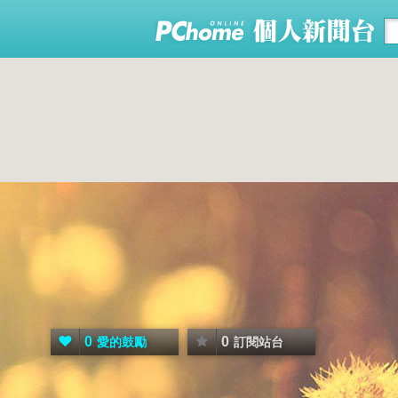
0
0
愛的鼓勵
訂閱站台