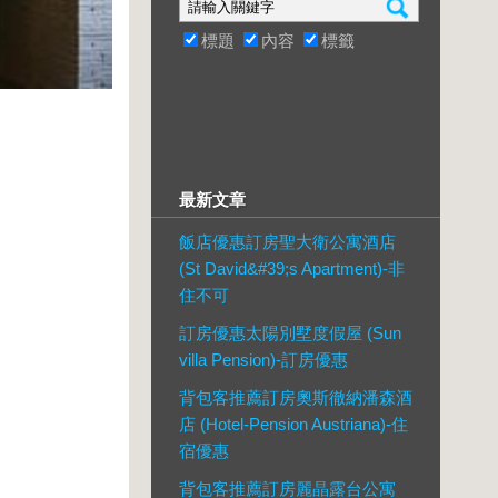
標題
內容
標籤
最新文章
飯店優惠訂房聖大衛公寓酒店
(St David&#39;s Apartment)-非
住不可
訂房優惠太陽別墅度假屋 (Sun
villa Pension)-訂房優惠
背包客推薦訂房奧斯徹納潘森酒
店 (Hotel-Pension Austriana)-住
宿優惠
背包客推薦訂房麗晶露台公寓