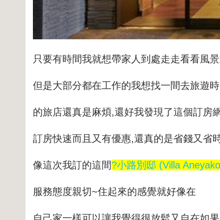
只要有時間我就想帶家人到處走走看看風景
但是大部分都在工作的我想找一間去旅遊時
的旅店還真是麻煩,還好我發現了這個訂房網
訂房快速而且又有優惠,還真的是省錢又省
像這次我訂的這間
?小路別邸 (Villa Aneyakoj
服務態度親切~
住起來的感覺就好像在
自己家一樣可以讓我覺得很放鬆又自在如果