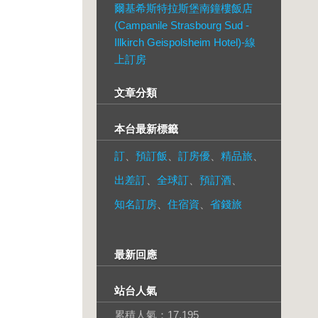
爾基希斯特拉斯堡南鐘樓飯店
(Campanile Strasbourg Sud -
Illkirch Geispolsheim Hotel)-線
上訂房
文章分類
本台最新標籤
訂
、
預訂飯
、
訂房優
、
精品旅
、
出差訂
、
全球訂
、
預訂酒
、
知名訂房
、
住宿資
、
省錢旅
最新回應
站台人氣
累積人氣：
17,195