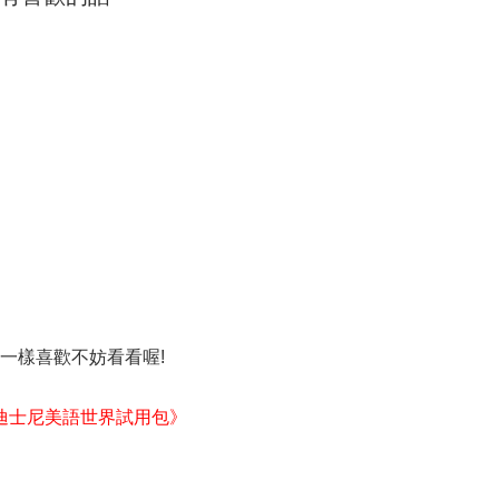
果也跟我一樣喜歡不妨看看喔!
迪士尼美語世界試用包》