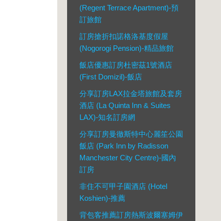
(Regent Terrace Apartment)-預
訂旅館
訂房搶折扣諾格洛基度假屋
(Nogorogi Pension)-精品旅館
飯店優惠訂房杜密茲1號酒店
(First Domizil)-飯店
分享訂房LAX拉金塔旅館及套房
酒店 (La Quinta Inn & Suites
LAX)-知名訂房網
分享訂房曼徹斯特中心麗笙公園
飯店 (Park Inn by Radisson
Manchester City Centre)-國內
訂房
非住不可甲子園酒店 (Hotel
Koshien)-推薦
背包客推薦訂房熱斯波爾塞姆伊