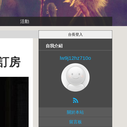
活動
自我介紹
lw9j12hz710o
遊訂房
關於本站
留言板