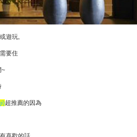
或遊玩,
需要住
~
時
i)
超推薦的因為
有喜歡的話