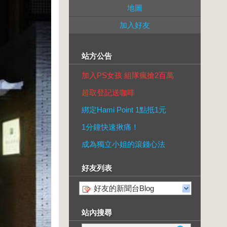
地圖
加入好友
站方公告
加入PS女孩 組隊瘋搶2百萬
超取登記送咖啡
綁定Hami Point 1點抵1元
1分鐘快速揪痛！
成為獨立小姐的滾錢心法
好友列表
好友的新聞台Blog
站內搜尋