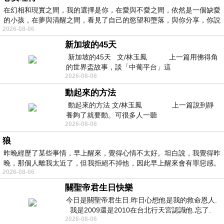
在幻相和現實之間，我的選擇是你，在愛與不愛之間，依然是一個缺愛
的小孩，在夢與清醒之間，看見了自己的慾望和墮落，與你分享，你説
2026-08-06
新加坡的45天
新加坡的45天 文/林玉鳳 上一篇用佛得角
的世界盃故事，談「中葡平台」這
2026-08-06
動起來的方法
動起來的方法 文/林玉鳳 上一篇說到靜
養夠了就要動。可很多人一聽
2026-08-06
狼
昨晚經歷了某些事情，早上醒來，覺得心情不太好。坦白說，我覺得昨
晚，那個人離我太近了，但我拒絕不掉他，因此早上醒來會有罪惡感。
2026-08-06
關聖帝君生日快樂
今日是關聖帝君生日.昨日心想他是我的救命恩人.
我是2009還是2010在台北行天宮認識他.忘了.
2026-08-06
一個奇摩交友的網友學