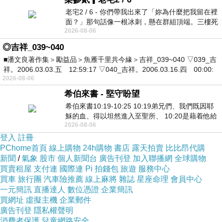
老宅2 / 6 - 你們帶我出來了「妳為什麼把我留在裡
面？」那句話像一根冰刺，懸在群組頂端。三樓死
2026-08-06
死盯著照片裡的人。那個人確實站在
◎吉祥_039~040
■潘文良著作集＞勵益品＞魚雁千里共今緣＞吉祥_039~040 ▽039_吉
祥。2006.03.03.五 12:59:17 ▽040_吉祥。2006.03.16.四 00:00:
2026-08-06
希伯來書 - 堅守盼望
希伯來書10:19-10:25 10:19弟兄們、我們既因耶
穌的血、得以坦然進入至聖所、 10:20是藉着他給
2026-08-06
我們開了一條又新又活的路從幔子經過
登入
註冊
PChome首頁
線上購物
24h購物
書店
露天拍賣
比比昂代購
新聞
/
氣象
股市
個人新聞台
廣告刊登
加入聯播網
全球購物
買賣租屋
支付連
國際連
Pi 拍錢包
旅遊
服務中心
買車
旅行團
汽車險推薦
線上麻將
雜誌
星座命理
會員中心
一元簡訊
直播達人
數位憑證
企業簡訊
買網址
虛擬主機
企業郵件
廣告刊登
隱私權聲明
消費者保護
兒童網路安全