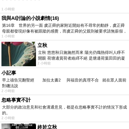
1 小時前
我與AI討論的小說劇情(16)
第16章 世界的另一面 虞正舜的家附近開始有不尋常的動靜，虞正舜
母親都發現好像有被跟蹤的感覺，而虞正舜的父親則被要求請無薪假，
1 小時前
立秋
立秋 悠悠秋日施施然而來 陽光仍熾熱得叫人睜不
開眼 荷塘邊賞荷者絡繹不絕 是塘邊荷葉田田的凝
2 小時前
望 風中飄逸的是映日荷花別樣紅
小記事
早上禱告完翻聖經 加拉太書2 與福音的真理不合 就在眾人面前
對磯法說
2 小時前
忽略事實不計
大部分的政治意見和社會溝通意見，都是在忽略事實不計的情況下形成
的。
2 小時前
終於立秋