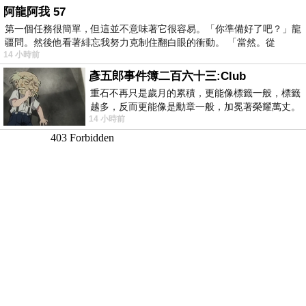
阿龍阿我 57
第一個任務很簡單，但這並不意味著它很容易。「你準備好了吧？」龍
疆問。然後他看著緋忘我努力克制住翻白眼的衝動。 「當然。從
14 小時前
彥五郎事件簿二百六十三:Club
重石不再只是歲月的累積，更能像標籤一般，標籤
越多，反而更能像是勳章一般，加冕著榮耀萬丈。
14 小時前
習慣一如縱容，成了再難輕輕放下的罪證