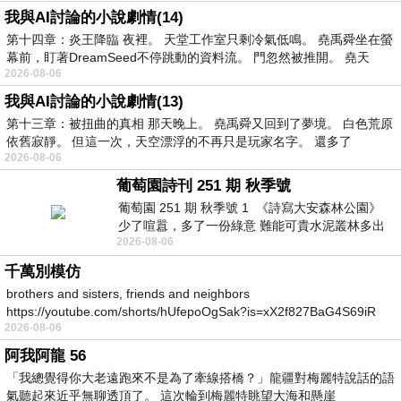
我與AI討論的小說劇情(14)
第十四章：炎王降臨 夜裡。 天堂工作室只剩冷氣低鳴。 堯禹舜坐在螢
幕前，盯著DreamSeed不停跳動的資料流。 門忽然被推開。 堯天
2026-08-06
我與AI討論的小說劇情(13)
第十三章：被扭曲的真相 那天晚上。 堯禹舜又回到了夢境。 白色荒原
依舊寂靜。 但這一次，天空漂浮的不再只是玩家名字。 還多了
2026-08-06
葡萄園詩刊 251 期 秋季號
葡萄園 251 期 秋季號 1 《詩寫大安森林公園》
少了喧囂，多了一份綠意 難能可貴水泥叢林多出
2026-08-06
一
千萬別模仿
brothers and sisters, friends and neighbors
https://youtube.com/shorts/hUfepoOgSak?is=xX2f827BaG4S69iR
2026-08-06
https
阿我阿龍 56
「我總覺得你大老遠跑來不是為了牽線搭橋？」龍疆對梅麗特說話的語
氣聽起來近乎無聊透頂了。 這次輪到梅麗特眺望大海和懸崖