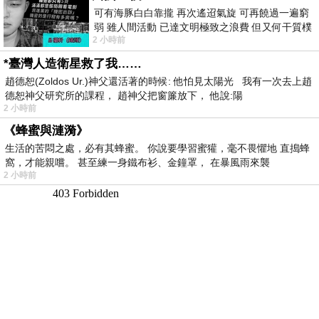
可有海豚白白靠攏 再次遙迢氣旋 可再饒過一遍窮
弱 雖人間活動 已達文明極致之浪費 但又何干質樸
2 小時前
者 只能白白陪葬
*臺灣人造衛星救了我……
趙德恕(Zoldos Ur.)神父還活著的時候: 他怕見太陽光 我有一次去上趙
德恕神父研究所的課程， 趙神父把窗簾放下， 他說:陽
2 小時前
《蜂蜜與漣漪》
生活的苦悶之處，必有其蜂蜜。 你說要學習蜜獾，毫不畏懼地 直搗蜂
窩，才能親嚐。 甚至練一身鐵布衫、金鐘罩， 在暴風雨來襲
2 小時前