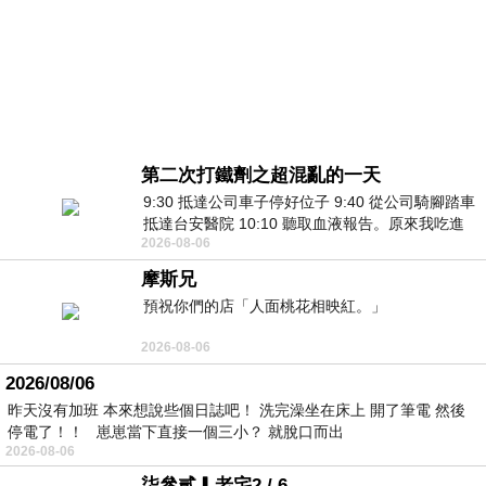
第二次打鐵劑之超混亂的一天
9:30 抵達公司車子停好位子 9:40 從公司騎腳踏車
抵達台安醫院 10:10 聽取血液報告。原來我吃進
2026-08-06
去的 B12 彌可保並非沒有吸收而是超
摩斯兄
預祝你們的店「人面桃花相映紅。」
2026-08-06
2026/08/06
昨天沒有加班 本來想說些個日誌吧！ 洗完澡坐在床上 開了筆電 然後
停電了！！ 崽崽當下直接一個三小？ 就脫口而出
2026-08-06
柒參貳▎老宅2 / 6