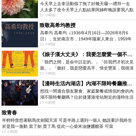
今天早上去拿活動假了拖了好幾天囉~~禮拜一去
人太多了改今天早上八點結果阿姊昨晚說要我八點
12 小時前
去西螺農會~回到莿桐都8點半多了
致敬高希均教授
高希均 高希均（1936年4月16日—2026年8月6
日），生於南京市，1949年隨家人來台，1959年
13 小時前
赴美深造並取得經濟發展博士學位。曾任
《娘子漢大丈夫》：我要怎麼愛一個不存在的人？
「我們之間，是命中註定的。」「但我們才初次見
面。」「聽好，我是戀愛高手、情史豐富，我很清
13 小時前
楚這種感覺，你我之間的那種感覺，現
【漫時生活內湖店】內湖不限時餐廳推薦｜捷運港墘站美食，聚餐、約會、家庭聚會首選，正餐甜點一次滿足
想找一間適合朋友聚會、家庭聚餐或情侶約會的內
湖不限時餐廳嗎？位於捷運港墘站附近的漫時生活
13 小時前
內湖店，從捷運站步行約4分鐘即可抵
致青春
年輕時曾想著騎馬仗劍闖天涯 可是半路上遇到一個人 她說要許我終生
於是我一激動 當了劍 賣了馬 從此一心柴米油鹽醬醋茶 可當
13 小時前