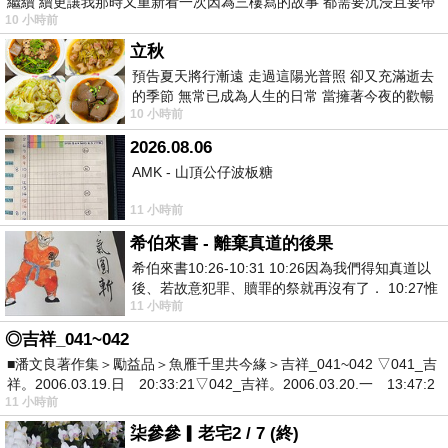
繼續 續更讓我那時又重新看一次因為三樓寫的故事 都需要沉浸且要帶
10 小時前
有
立秋
預告夏天將行漸遠 走過這陽光普照 卻又充滿逝去
的季節 無常已成為人生的日常 當擁著今夜的歡暢
10 小時前
舒心 轉眼驟成昨日 而明晨 太陽
2026.08.06
AMK - 山頂公仔波板糖
11 小時前
希伯來書 - 離棄真道的後果
希伯來書10:26-10:31 10:26因為我們得知真道以
後、若故意犯罪、贖罪的祭就再沒有了． 10:27惟
11 小時前
有戰懼等候審判和那燒滅眾敵人的烈火
◎吉祥_041~042
■潘文良著作集＞勵益品＞魚雁千里共今緣＞吉祥_041~042 ▽041_吉
祥。2006.03.19.日 20:33:21▽042_吉祥。2006.03.20.一 13:47:2
11 小時前
柒參參▎老宅2 / 7 (終)