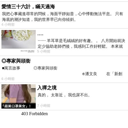
愛情三十六計，瞞天過海
我把心事藏進尋常的問候，海面平靜如昔，心中悸動無法平息。 只有
海底的潮汐知道，我的世界早已向你傾斜。
4 小時前
….
⋯⋯ 羊耳草是毛絨絨的好有趣。 。 八月開始就決
定少協助老師們後，我感到工作好輕鬆。 本來就
5 小時前
不是我的工作啊。 真
◎專家與頭銜
■寓言故事 ◎專家與頭銜
⊕潘文良 在「新創
6 小時前
之谷」裡——
入禪之境
真的， 太靠近， 我也尿不出。
7 小時前