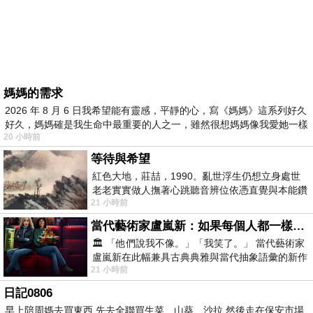
媽媽的需求
2026 年 8 月 6 日我希望能有靈感，平靜的心，寫《媽媽》這系列好久
好久，媽媽確是我生命中最重要的人之一，雖然很想媽媽像我愛她一樣
20 小時前
等待與希望
紅色大地，莊喆，1990。亂世浮生仍想立身處世
老老實實做人撫著心跳聽音辨位依憑直覺與本能鑽
21 小時前
向裂隙的亮處探索另一個心聲另一個共鳴的
當代藝術家盧嵐新：如果每個人都一樣，這世界該有多無聊？
🏛️ 「他們說我不像。」「我笑了。」 當代藝術家
盧嵐新在此幅兼具古典典雅與當代抽象語彙的新作
21 小時前
中，以沈靜的藍色空間為背景，描繪了
日記0806
早上陪周媽去買東西 先去全聯買生菜、山葵、沙拉 然後走在保安市場