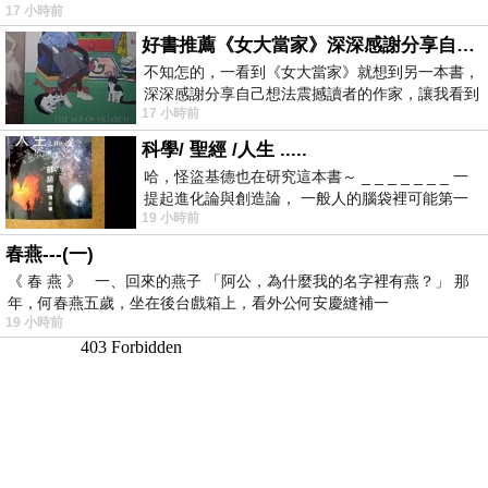
17 小時前
好書推薦《女大當家》深深感謝分享自己想法震撼讀者的作家，讓我看到不同樣貌的家庭！
不知怎的，一看到《女大當家》就想到另一本書，
深深感謝分享自己想法震撼讀者的作家，讓我看到
17 小時前
不同樣貌的家庭！ 《女大
科學/ 聖經 /人生 .....
哈，怪盜基德也在研究這本書～ _ _ _ _ _ _ _ 一
提起進化論與創造論， 一般人的腦袋裡可能第一
19 小時前
時間就有「 進化論很科
春燕---(一)
《 春 燕 》 一、回來的燕子 「阿公，為什麼我的名字裡有燕？」 那
年，何春燕五歲，坐在後台戲箱上，看外公何安慶縫補一
19 小時前