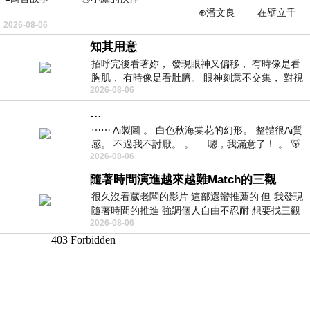
⊕潘文良 在壁立千
2026-08-06
仞的懸崖上，有一座遮天蔽
知其用意
招呼完後看著妳， 發現眼神又偏移， 有時像是看
胸肌， 有時像是看肚臍。 眼神刻意不交集， 對視
2026-08-06
視線不對齊， 讓我很難不
…
⋯⋯ Ai製圖 。 白色秋海棠花的幻形。 整體很Ai質
感。 不過我不討厭。 。 ... 嗯，我滿意了！ 。 🐻
2026-08-06
昨中
隨著時間演進越來越難Match的三觀
很久沒看葳老闆的影片 這部還蠻推薦的 但 我發現
隨著時間的推進 強調個人自由不忍耐 想要找三觀
2026-08-06
接近的不要說對象 連朋友都超