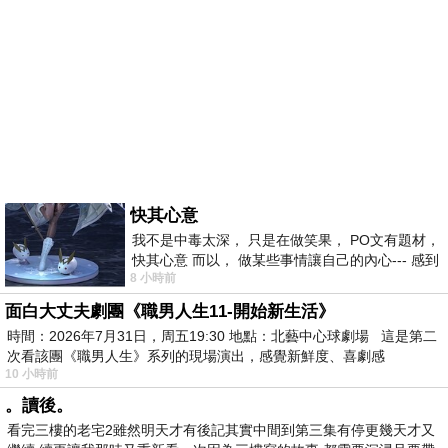
快其心意
我不是中毒太深， 只是在做笑果， PO文有題材，
快其心意 而以， 做某些事情讓自己的內心--- 感到
8 小時前
愉快。
面白大丈夫劇團《職男人生11-開始新生活》
時間：2026年7月31日，周五19:30 地點：北藝中心球劇場 這是第二
次看該團《職男人生》系列的現場演出，感覺新鮮度、喜劇感
10 小時前
。讀後。
看完三樓的老宅2雖然明天才有後記其實中間到第三集有停更幾天才又