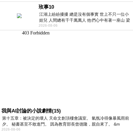
玫事10
江湖上紛紛擾擾 總是沒有個事實 世上不只一位小
娃兒 人間總有千千萬萬人 他們心中有著一座山 梁
2026-08-06
山佛山泰華衡恆嵩 一山之高
我與AI討論的小說劇情(15)
第十五章：被決定的壞人 天命文創頂樓會議室。 氣氛冷得像暴風雨前
夕。 秘書甚至不敢進門。 因為教育部長曾德隆，親自來了。 &m
2026-08-06