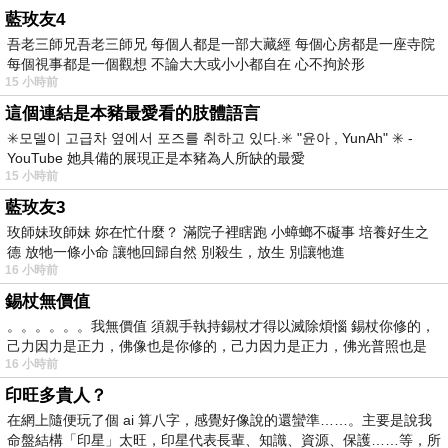
藍玫友4
吾老三師兄吾老三師兄 每個人都是一部大藏經 每個心房都是一座寺院
每個視事都是一個觀想 不論大大或小小都自在 心不拘於形
15 小時前
這個連結是本豬最愛看的肢體語言
✳️모델이 고급차 옆에서 포즈를 취하고 있다.✳️ "윤아 , YunAh" ✳️ -
YouTube 她具備的展現正是本豬為人所缺的最愛
15 小時前
藍玫友3
玫師妹玫師妹 妳在忙什麼？ 滿院子裡瞎跑 小蟑螂不礙事 培養好生之
德 放牠一條小命 讓牠回歸自然 別殺生，放生 別讓牠進
16 小時前
錫杖無價值
。。。。。。我無價值 須親手執持錫杖才得以滅除煩惱 錫杖你修的，
己力因力是正力，佛像也是你修的，己力因力是正力，佛光普照也是
16 小時前
印旺多貴人？
在網上隨便玩了個 ai 算八字，感覺好像說的還蠻準……。主要是說我
命盤結構「印星」太旺，印星代表長輩、知識、資源、保護……等，所