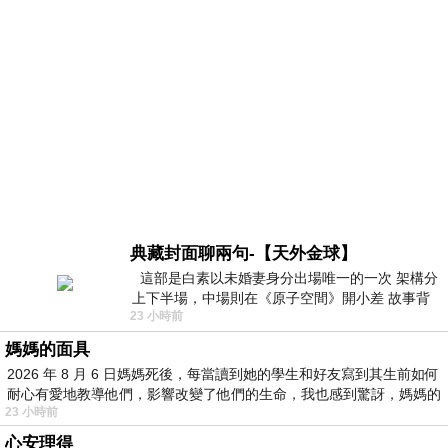
典藏封面聊兩句-【天外金球】
這部是白素以未婚妻身分出場唯一的一次 架構分
上下半場，中場則在《原子空間》開小差 故事背
23 小時前
景影射西藏境外流亡 地下組織
媽媽的面具
2026 年 8 月 6 日媽媽死後，每當讀到她的學生和好友寫到其生前如何
耐心有愛地教導他們，影響改變了他們的生命，我也感到驚訝，媽媽的
23 小時前
心安理得