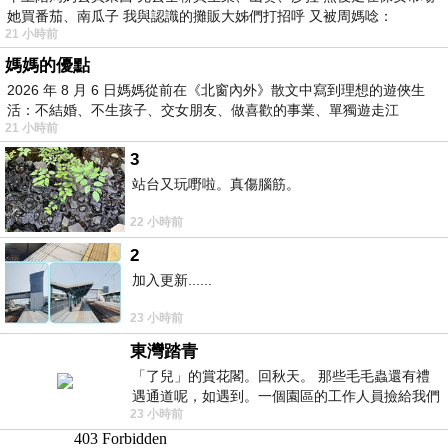
她買番茄、南瓜子 我與認識的攤販大姊們打招呼 又被周媽唸：
21 小時前
媽媽的優點
2026 年 8 月 6 日媽媽從前在《北窗內外》散文中寫到理想的遊俠生
活：不結婚、不生孩子、交女朋友、做喜歡的事業、單獨遊走江
21 小時前
湖⋯⋯，
3
站台又玩嘢啦。真傷腦筋。
22 小時前
2
加入更新......
23 小時前
東灣踏青
「了兒」的賞花閣。回秋天。 那些毛毛蟲還有禮
遇通道呢，如遇到。一個園區的工作人員撿給我們
23 小時前
細賞。