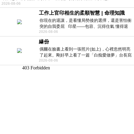
2026-08-06
工作上官印相生的柔順智慧 | 命理知識
你現在的退讓，是看懂局勢後的選擇，還是害怕衝
突的自我委屈 印星——包容、沉得住氣 懂得退
2026-08-06
一步觀察，不會
緣份
偶爾在臉書上看到一張照片(如上)，心裡忽然明亮
了起來。剛好早上看了一篇「白痴愛做夢」台長寫
2026-08-06
的貼文，在回顧年輕時瘋狂愛上