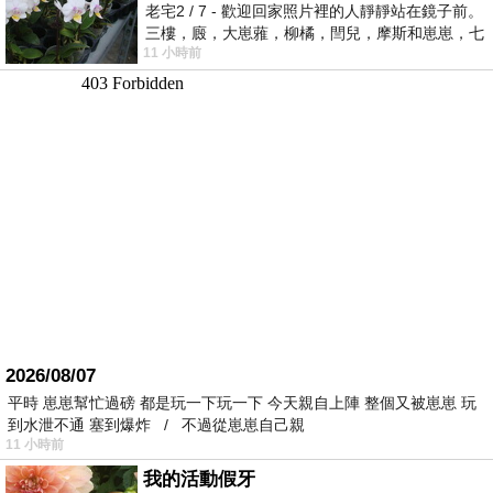
老宅2 / 7 - 歡迎回家照片裡的人靜靜站在鏡子前。
三樓，廄，大崽蕥，柳橘，閆兒，摩斯和崽崽，七
11 小時前
個人整整齊齊地站在鏡框之外，如同
2026/08/07
平時 崽崽幫忙過磅 都是玩一下玩一下 今天親自上陣 整個又被崽崽 玩
到水泄不通 塞到爆炸 / 不過從崽崽自己親
11 小時前
我的活動假牙