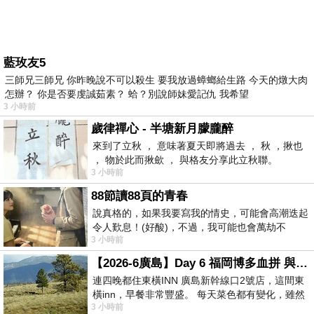
藍玫友5
三師兄三師兄 你昨晚說不可以殺生 要我放過蟑螂給生路 今天的燉大肉
怎辦？ 你是否要虔誠茹素？ 蛤？別說師妹愛記仇 我希望
3 小時前
歲律禪心 - 半塘新月朦朧醉
來到了立秋 ， 意味著夏天即將過去 ， 秋 ，揪也
， 物於此而揪歛 ， 與格友分享此立秋聯。
3 小時前
88節讀88頁的青春
說真格的，如果我要寫我的情史，可能會高潮迭起
令人歎息！(好酸)，不過，我可能也會萬劫不
3 小時前
復...，每天跪鍵盤還是被判了花心的罪
【2026-6廣島】Day 6 福岡博多血拼 與機場接送少年司機深夜對談
連四晚都住東橫INN 廣島新幹線口2號店，這間東
橫inn，早餐非常豐盛。 每天菜色都有變化，雖然
3 小時前
看到工作人員拿出料理包加熱，但