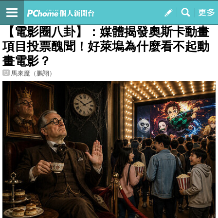
我的
最新文章
【電影圈八卦】：媒體揭發奧斯卡動畫
項目投票醜聞！好萊塢為什麼看不起動
畫電影？
馬來魔（鵬翔）