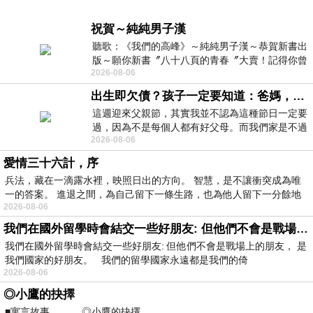
祝賀～純純男子漢
聽歌：《我們的高峰》～純純男子漢～恭賀新書出
版～願你新書〞八十八頁的青春〞大賣！記得你曾
2026-08-06
經在我的版留言…「好讚的圖^^感覺大家
出生即欠債？孩子一定要知道：爸媽，其實我不欠你們
這週迎來父親節，其實我並不認為這種節日一定要
過，因為不是每個人都有好父母。而我們家是不過
2026-08-06
節的，平時也沒什麼儀式感，生活趨近冷
愛情三十六計，序
兵法，藏在一滴露水裡，映照日出的方向。 智慧，是不讓衝突成為唯
一的答案。 進退之間，為自己留下一條生路，也為他人留下一分餘地
2026-08-06
我們在國外留學時會結交一些好朋友: 但他們不會是戰場上的朋友
我們在國外留學時會結交一些好朋友: 但他們不會是戰場上的朋友， 是
我們國家的好朋友。 我們的留學國家永遠都是我們的倚
2026-08-06
◎小鷹的抉擇
■寓言故事 ◎小鷹的抉擇