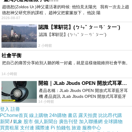
趙德恕(Zoldos Ur.)神父還活著的時候: 他怕見太陽光 我有一次去上趙
德恕神父研究所的課程， 趙神父把窗簾放下， 他說:陽
直接下訂就對了！
2026-08-07
認識【苯騈芘】(ㄅㄣˇ ㄆㄧㄢˊ ㄆ一ˊ)
這樣就等於10%的優惠！
認識【苯騈芘】(ㄅㄣˇ ㄆㄧㄢˊ ㄆ一ˊ)
2 小時前
比一般使用優惠碼的情況還省！
社會平衡
把自己的痛苦分享給別人聽的唯一好處，就是這樣做能維持社會平衡。
對於常出遊的朋友相當適用！
14 小時前
開箱｜JLab Jbuds OPEN 開放式耳罩藍牙耳機 - 設計美學，輕巧、透氣、環境音全物理達成！
也不用花時間找優惠碼！
產品名稱：JLab Jbuds OPEN 開放式耳罩藍牙耳
機 產品資訊 JLab Jbuds OPEN 開放式耳罩藍牙
14 小時前
耳機評語：非常有特色，值得喜愛美型工
2.訂貴退價差
登入
註冊
PChome首頁
線上購物
24h購物
書店
露天拍賣
比比昂代購
新聞
/
氣象
股市
個人新聞台
廣告刊登
加入聯播網
全球購物
有關於訂房，
飯店優惠碼訂房
我個人建議是
買賣租屋
支付連
國際連
Pi 拍錢包
旅遊
服務中心