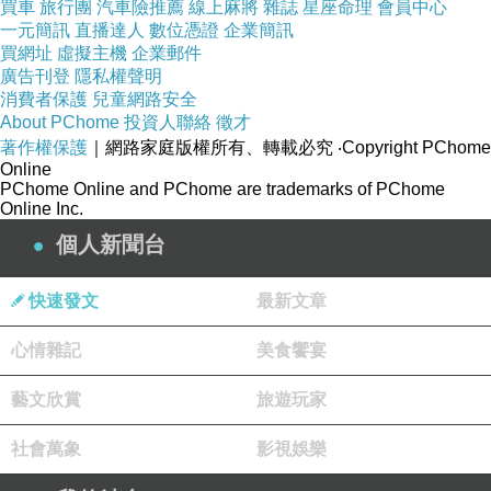
買車
旅行團
汽車險推薦
線上麻將
雜誌
星座命理
會員中心
決定哪家以後快點下訂！
一元簡訊
直播達人
數位憑證
企業簡訊
買網址
虛擬主機
企業郵件
廣告刊登
隱私權聲明
像這次的話上網找了一下
Seaside
消費者保護
兒童網路安全
About PChome
投資人聯絡
徵才
Guesthouse（海濱賓館）
的評價還不差～
著作權保護
｜網路家庭版權所有、轉載必究
‧Copyright PChome
Online
PChome Online and PChome are trademarks of PChome
就儘快衝下去！以免到時候訂不到就哭哭了(尤其
Online Inc.
是旅遊旺季更要注意)
個人新聞台
而且在
HOTELS.COM
訂的話訂貴了還能退價
快速發文
最新文章
差！沒在怕的！（這點超棒！）
心情雜記
美食饗宴
Seaside Guesthouse（海濱賓館） 的住宿環境
藝文欣賞
旅遊玩家
在下面
社會萬象
影視娛樂