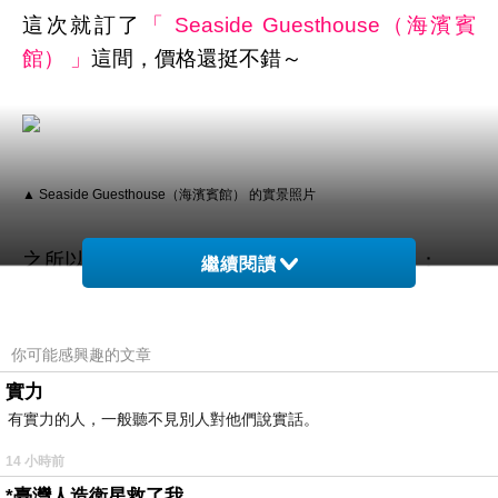
這次就訂了
「 Seaside Guesthouse（海濱賓
館） 」
這間，價格還挺不錯～
▲ Seaside Guesthouse（海濱賓館） 的實景照片
之所以訂房首選是
HOTELS.COM
原因有二：
繼續閱讀
1.訂十次送一晚
你可能感興趣的文章
實力
這個算是hotels的常駐活動！累積10晚 即可獲得
有實力的人，一般聽不見別人對他們說實話。
免費住宿1晚！(無使用優惠碼即可累積)
14 小時前
如果找不到優惠碼的話
*臺灣人造衛星救了我……