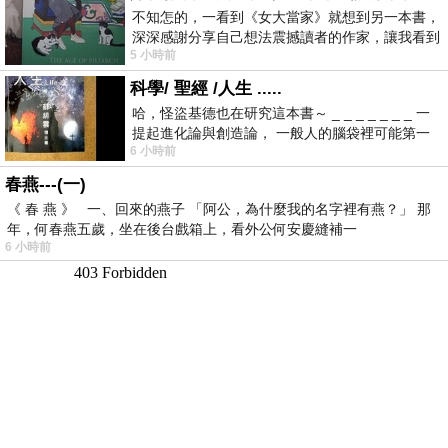
不知怎的，一看到《女大當家》就想到另一本書，
深深感謝分享自己想法震撼讀者的作家，讓我看到
5 小時前
不同樣貌的家庭！ 《女大
科學/ 聖經 /人生 .....
哈，怪盜基德也在研究這本書～ _ _ _ _ _ _ _ 一
提起進化論與創造論， 一般人的腦袋裡可能第一
6 小時前
時間就有「 進化論很科
春燕---(一)
《 春 燕 》 一、回來的燕子 「阿公，為什麼我的名字裡有燕？」 那
年，何春燕五歲，坐在後台戲箱上，看外公何安慶縫補一
6 小時前