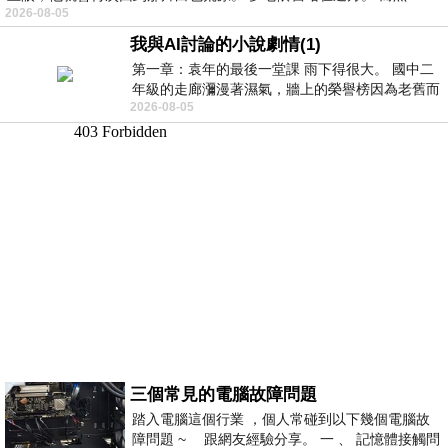
2026-08-05
我與AI討論的小說劇情(1)
第一章：袁年的最後一堂課 雨下得很大。 國中二
年級的走廊瀰漫著濕氣，牆上的榮譽榜因為老舊而
2026-08-05
微微捲起。 堯禹舜站在辦公室外，手
三個常見的電腦故障問題
踏入電腦這個行業 ，個人常碰到以下幾個電腦故
障問題 ~ 跟網友經驗分享。 一 、 記憶體接觸問