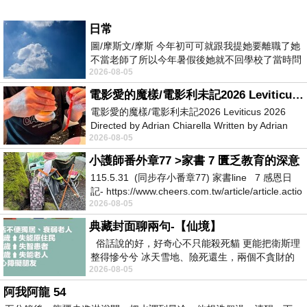
日常
圖/摩斯文/摩斯 今年初可可就跟我提她要離職了她
不當老師了所以今年暑假後她就不回學校了當時問
2026-08-05
她不是很喜歡幼幼班的小朋友嗎捨得不
電影愛的魔樣/電影利未記2026 Leviticus 2026
電影愛的魔樣/電影利未記2026 Leviticus 2026
Directed by Adrian Chiarella Written by Adrian
2026-08-05
Chiarella Starring Joe Bird
小護師番外章77 >家書 7 匱乏教育的深意
115.5.31 (同步存小番章77) 家書line 7 感恩日
記- https://www.cheers.com.tw/article/article.actio
2026-08-05
典藏封面聊兩句-【仙境】
俗話說的好，好奇心不只能殺死貓 更能把衛斯理
整得慘兮兮 冰天雪地、險死還生，兩個不貪財的
2026-08-05
人尋什麼寶？ 人家追尋愛情還
阿我阿龍 54