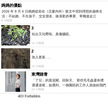
媽媽的優點
2026 年 8 月 6 日媽媽從前在《北窗內外》散文中寫到理想的遊俠生
活：不結婚、不生孩子、交女朋友、做喜歡的事業、單獨遊走江
8 小時前
湖⋯⋯，
3
站台又玩嘢啦。真傷腦筋。
10 小時前
2
加入更新......
10 小時前
東灣踏青
「了兒」的賞花閣。回秋天。 那些毛毛蟲還有禮
遇通道呢，如遇到。一個園區的工作人員撿給我們
10 小時前
細賞。