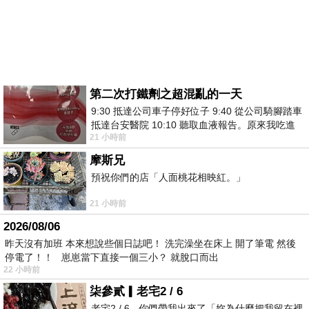
第二次打鐵劑之超混亂的一天
9:30 抵達公司車子停好位子 9:40 從公司騎腳踏車
抵達台安醫院 10:10 聽取血液報告。原來我吃進
21 小時前
去的 B12 彌可保並非沒有吸收而是超
摩斯兄
預祝你們的店「人面桃花相映紅。」
21 小時前
2026/08/06
昨天沒有加班 本來想說些個日誌吧！ 洗完澡坐在床上 開了筆電 然後
停電了！！ 崽崽當下直接一個三小？ 就脫口而出
22 小時前
柒參貳▎老宅2 / 6
老宅2 / 6 - 你們帶我出來了「妳為什麼把我留在裡