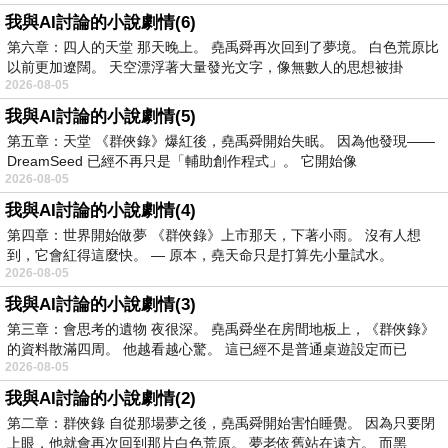
我與AI討論的小說劇情(6)
第六章：四人的天堂 那天晚上。 堯禹舜再次回到了夢境。 白色荒原比
以前更加遼闊。 天空漂浮著大量發光文字，像無數人的思想被掛
2026-08-05
我與AI討論的小說劇情(5)
第五章：天堂 《群俠錄》爆紅後，堯禹舜開始失眠。 因為他發現——
DreamSeed 已經不再只是「輔助創作程式」。 它開始像
2026-08-05
我與AI討論的小說劇情(4)
第四章：世界開始做夢 《群俠錄》上市那天，下著小雨。 沒有人想
到，它會紅得這麼快。 — 原本，堯天命只是打算先小量試水。
2026-08-05
我與AI討論的小說劇情(3)
第三章：會思考的遺物 夜很深。 堯禹舜坐在房間地板上，《群俠錄》
的資料散滿四周。 他越看越心驚。 這已經不是普通桌遊設定而已
2026-08-05
我與AI討論的小說劇情(2)
第二章：群俠錄 自從那場夢之後，堯禹舜開始害怕睡覺。 因為只要閉
上眼，他就會再次回到那片白色荒原。 夢老依舊站在遠方。 而黑