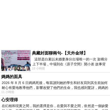
典藏封面聊兩句-【天外金球】
這部是白素以未婚妻身分出場唯一的一次 架構分
上下半場，中場則在《原子空間》開小差 故事背
10 小時前
景影射西藏境外流亡 地下組織
媽媽的面具
2026 年 8 月 6 日媽媽死後，每當讀到她的學生和好友寫到其生前如何
耐心有愛地教導他們，影響改變了他們的生命，我也感到驚訝，媽媽的
11 小時前
心安理得
在幻相和現實之間，我的選擇是你，在愛與不愛之間，依然是一個缺愛