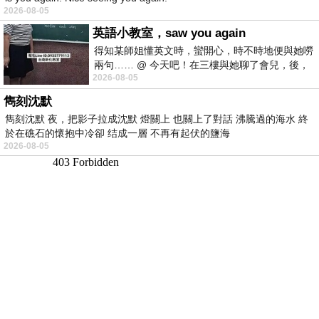
2026-08-05
英語小教室，saw you again
得知某師姐懂英文時，蠻開心，時不時地便與她嘮
兩句…… @ 今天吧！在三樓與她聊了會兒，後，
2026-08-05
下二樓居然又撞到她，於是
雋刻沈默
雋刻沈默 夜，把影子拉成沈默 燈關上 也關上了對話 沸騰過的海水 終
於在礁石的懷抱中冷卻 结成一層 不再有起伏的鹽海
2026-08-05