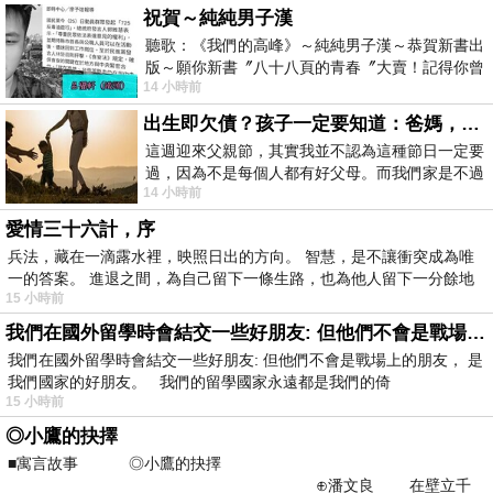
祝賀～純純男子漢
聽歌：《我們的高峰》～純純男子漢～恭賀新書出
版～願你新書〞八十八頁的青春〞大賣！記得你曾
14 小時前
經在我的版留言…「好讚的圖^^感覺大家
出生即欠債？孩子一定要知道：爸媽，其實我不欠你們
這週迎來父親節，其實我並不認為這種節日一定要
過，因為不是每個人都有好父母。而我們家是不過
14 小時前
節的，平時也沒什麼儀式感，生活趨近冷
愛情三十六計，序
兵法，藏在一滴露水裡，映照日出的方向。 智慧，是不讓衝突成為唯
一的答案。 進退之間，為自己留下一條生路，也為他人留下一分餘地
15 小時前
我們在國外留學時會結交一些好朋友: 但他們不會是戰場上的朋友
我們在國外留學時會結交一些好朋友: 但他們不會是戰場上的朋友， 是
我們國家的好朋友。 我們的留學國家永遠都是我們的倚
15 小時前
◎小鷹的抉擇
■寓言故事 ◎小鷹的抉擇
⊕潘文良 在壁立千