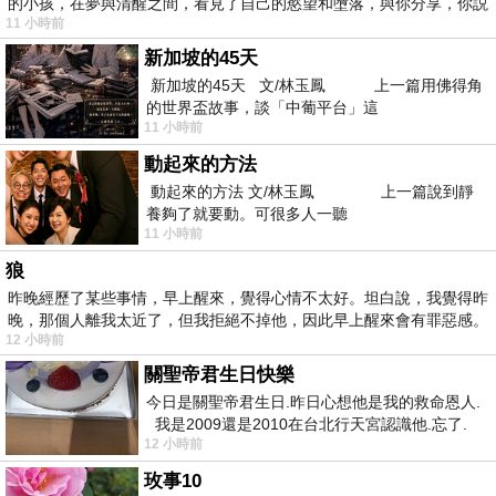
的小孩，在夢與清醒之間，看見了自己的慾望和墮落，與你分享，你説
11 小時前
新加坡的45天
新加坡的45天 文/林玉鳳 上一篇用佛得角
的世界盃故事，談「中葡平台」這
11 小時前
動起來的方法
動起來的方法 文/林玉鳳 上一篇說到靜
養夠了就要動。可很多人一聽
11 小時前
狼
昨晚經歷了某些事情，早上醒來，覺得心情不太好。坦白說，我覺得昨
晚，那個人離我太近了，但我拒絕不掉他，因此早上醒來會有罪惡感。
12 小時前
關聖帝君生日快樂
今日是關聖帝君生日.昨日心想他是我的救命恩人.
我是2009還是2010在台北行天宮認識他.忘了.
12 小時前
一個奇摩交友的網友學
玫事10