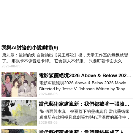
我與AI討論的小說劇情(9)
第九章：後街的俠 自從抽出【炎王邪殺】後，天堂工作室的氣氛就變
了。 那張卡不像普通卡牌。 它會讓人不舒服。 只要盯著卡面太久
2026-08-05
電影鯊籠絕境2026 Above & Below 2026 Movie
電影鯊籠絕境2026 Above & Below 2026 Movie
Directed by Jesse V. Johnson Written by Tony
2026-08-05
Giordano Starring Laura Maran
當代藝術家盧嵐新：我們都戴著一張臉，可真正的自己，總藏在那些被塗抹、被覆蓋的痕跡裡
🎭 假面與本真：被覆蓋下的靈魂真容 當代藝術家
盧嵐新在此幅極具戲劇張力與心理深度的新作中，
2026-08-05
運用質感豐富的紙材肌理、墨痕與大膽的
當代藝術家盧嵐新：當塑膠袋長成了人的模樣，我們的目光是否學會了放下偏見？