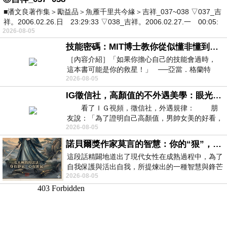
■潘文良著作集＞勵益品＞魚雁千里共今緣＞吉祥_037~038 ▽037_吉
祥。2006.02.26.日 23:29:33 ▽038_吉祥。2006.02.27.一 00:05:
2026-08-05
技能密碼：MIT博士教你從似懂非懂到穩定輸出，把專業變事業的職能升級攻略 /麥特．比恩(容錯)
［內容介紹］「如果你擔心自己的技能會過時，
這本書可能是你的救星！」 ──亞當．格蘭特
2026-08-05
（Adam Grant），《
IG徵信社，高顏值的不外遇美學：眼光太高也是一種防禦，為了證明我長得好看，我決定一輩子不外遇！
看了ＩＧ視頻，徵信社，外遇規律： 朋
友說：「為了證明自己高顏值，男帥女美的好看，
2026-08-05
且眼光高，我決定一輩子不外遇。」
諾貝爾獎作家莫言的智慧：你的“狠”，才是最好的自我保護
這段話精闢地道出了現代女性在成熟過程中，為了
自我保護與活出自我，所提煉出的一種智慧與鋒芒
2026-08-05
的平衡。 核心解讀與看法