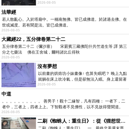
2026-08-05
題 : 記憶體即
法華經
若人散亂心。入於塔廟中。一稱南無佛。皆已成佛道。於諸過去佛。在
世或滅度。若有聞是法。皆已成佛道。
2026-08-05
大藏經22，五分律卷第二十二
五分律卷第二十二（彌沙塞） 宋罽賓三藏佛陀什共竺道生等 譯 第三
分之七藥法 佛在王舍城，爾時諸比丘得秋
2026-08-05
沒有夢想
以前畫的烘焙坊小妹畫像↑ 也算失眠吧？ 晚上九點
就躺在床上吹冷氣，但是卻無法入眠。身上還留著
2026-08-05
四點多跑的六公里的疲
中道
。。。。。。。。。。 善男子！觀十二緣智，凡有四種： 一者下，二
者中，三者上，四者上上。下智觀者不見佛性，以不見故得聲聞道。
2026-08-05
二刷《蜘蛛人：重生日》：從《狸想世界》到《怪奇物語》
二刷《蜘蛛人：重生日》。.一，最終北美週末票