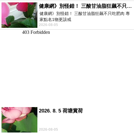
健康網》別怪錯！ 三酸甘油脂狂飆不只吃肥肉 專家點名1物更該戒
健康網》別怪錯！ 三酸甘油脂狂飆不只吃肥肉 專
家點名1物更該戒
2026-08-05
https://health.ltn.com.tw/article/breakingnews/55
2026. 8. 5 荷塘賞荷
2026-08-05