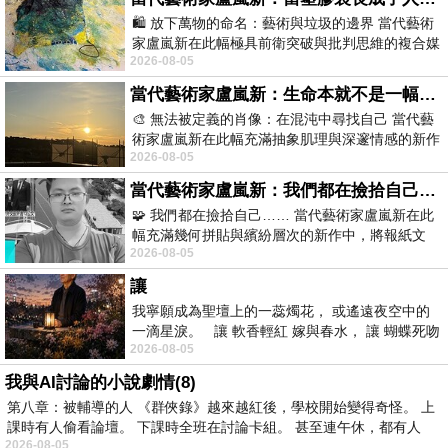
🛍️ 放下萬物的命名：藝術與垃圾的邊界 當代藝術
家盧嵐新在此幅極具前衛突破與批判思維的複合媒
2026-08-05
材新作中，直接將被大眾定義為廢棄物
當代藝術家盧嵐新：生命本就不是一幅能被定義的肖像，在混亂與交疊中拼湊完整的靈魂
🎨 無法被定義的肖像：在混沌中尋找自己 當代藝
術家盧嵐新在此幅充滿抽象肌理與深邃情感的新作
2026-08-05
中，以灰白為基底，交織著塗抹、刮擦與
當代藝術家盧嵐新：我們都在撿拾自己，將散落的情緒與碎片，拼回生命完整的輪廓
🧩 我們都在撿拾自己…… 當代藝術家盧嵐新在此
幅充滿幾何拼貼與繽紛層次的新作中，將報紙文
2026-08-05
字、彩色剪紙與明亮顏料層層
讓
我寧願成為聖壇上的一蕊燭花， 或遙遠夜空中的
一滴星淚。 讓 軟香輕紅 嫁與春水， 讓 蝴蝶死吻
2026-08-05
夏日最後一瓣玫瑰， 讓
我與AI討論的小說劇情(8)
第八章：被輔導的人 《群俠錄》越來越紅後，學校開始變得奇怪。 上
課時有人偷看論壇。 下課時全班在討論卡組。 甚至連午休，都有人
2026-08-05