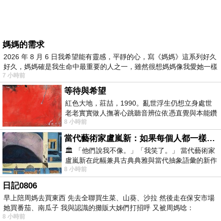
媽媽的需求
2026 年 8 月 6 日我希望能有靈感，平靜的心，寫《媽媽》這系列好久
好久，媽媽確是我生命中最重要的人之一，雖然很想媽媽像我愛她一樣
7 小時前
等待與希望
紅色大地，莊喆，1990。亂世浮生仍想立身處世
老老實實做人撫著心跳聽音辨位依憑直覺與本能鑽
8 小時前
向裂隙的亮處探索另一個心聲另一個共鳴的
當代藝術家盧嵐新：如果每個人都一樣，這世界該有多無聊？
🏛️ 「他們說我不像。」「我笑了。」 當代藝術家
盧嵐新在此幅兼具古典典雅與當代抽象語彙的新作
8 小時前
中，以沈靜的藍色空間為背景，描繪了
日記0806
早上陪周媽去買東西 先去全聯買生菜、山葵、沙拉 然後走在保安市場
她買番茄、南瓜子 我與認識的攤販大姊們打招呼 又被周媽唸：
8 小時前