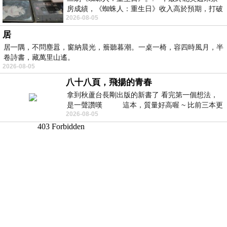
房成績，《蜘蛛人：重生日》收入高於預期，打破
2026-08-05
《復仇者聯盟：終局之戰》記錄，成為
居
居一隅，不問塵囂，窗納晨光，簷聽暮潮。一桌一椅，容四時風月，半
卷詩書，藏萬里山遙。
2026-08-05
八十八頁，飛揚的青春
拿到秋蘆台長剛出版的新書了 看完第一個想法，
是一聲讚嘆 這本，質量好高喔 ~ 比前三本更
2026-08-05
勝一