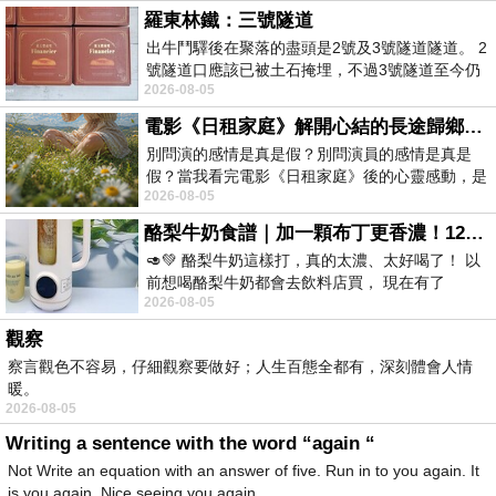
羅東林鐵：三號隧道
出牛鬥驛後在聚落的盡頭是2號及3號隧道隧道。 2
號隧道口應該已被土石掩埋，不過3號隧道至今仍
2026-08-05
存在。從台7丙牛鬥橋上往左岸上游方
電影《日租家庭》解開心結的長途歸鄉！能在電影院感受到地理的寬闊和人心的相鄰，真是太棒了！
別問演的感情是真是假？別問演員的感情是真是
假？當我看完電影《日租家庭》後的心靈感動，是
2026-08-05
真的。詮釋的情感觸動了人心，就是真情
酪梨牛奶食譜｜加一顆布丁更香濃！120秒完成飲料店級酪梨奶昔｜imami 旗艦豆漿機
🥑💚 酪梨牛奶這樣打，真的太濃、太好喝了！ 以
前想喝酪梨牛奶都會去飲料店買， 現在有了
2026-08-05
imami 健康煮藝｜旗艦破壁智慧養生豆漿機，
觀察
察言觀色不容易，仔細觀察要做好；人生百態全都有，深刻體會人情
暖。
2026-08-05
Writing a sentence with the word “again “
Not Write an equation with an answer of five. Run in to you again. It
is you again. Nice seeing you again.