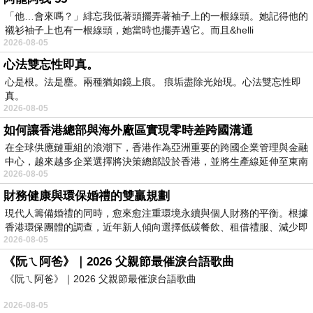
「他…會來嗎？」緋忘我低著頭擺弄著袖子上的一根線頭。她記得他的
襯衫袖子上也有一根線頭，她當時也擺弄過它。而且&helli
2026-08-05
心法雙忘性即真。
心是根。法是塵。兩種猶如鏡上痕。 痕垢盡除光始現。心法雙忘性即
真。
2026-08-05
如何讓香港總部與海外廠區實現零時差跨國溝通
在全球供應鏈重組的浪潮下，香港作為亞洲重要的跨國企業管理與金融
中心，越來越多企業選擇將決策總部設於香港，並將生產線延伸至東南
2026-08-05
財務健康與環保婚禮的雙贏規劃
現代人籌備婚禮的同時，愈來愈注重環境永續與個人財務的平衡。根據
香港環保團體的調查，近年新人傾向選擇低碳餐飲、租借禮服、減少即
2026-08-05
《阮ㄟ阿爸》｜2026 父親節最催淚台語歌曲
《阮ㄟ阿爸》｜2026 父親節最催淚台語歌曲
2026-08-05