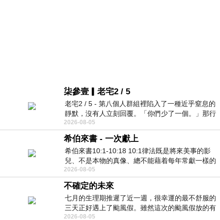
柒參壹▎老宅2 / 5
老宅2 / 5 - 第八個人群組裡陷入了一種近乎窒息的
靜默，沒有人立刻回覆。「你們少了一個。」那行
2026-08-05
字像一顆冰冷的鐵釘，硬生生刺進螢
希伯來書 - 一次獻上
希伯來書10:1-10:18 10:1律法既是將來美事的影
兒、不是本物的真像、總不能藉着每年常獻一樣的
2026-08-05
祭物、叫那近前來的人得以完全。 10
不確定的未來
七月的生理期推遲了近一週，很幸運的最不舒服的
三天正好遇上了颱風假。雖然這次的颱風假放的有
2026-08-05
點虛，因為風雨不大，但這也是最想要的