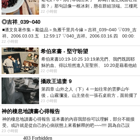
面？」那句話像一根冰刺，懸在群組頂端。三樓死
22 小時前
死盯著照片裡的人。那個人確實站在
◎吉祥_039~040
■潘文良著作集＞勵益品＞魚雁千里共今緣＞吉祥_039~040 ▽039_吉
祥。2006.03.03.五 12:59:17 ▽040_吉祥。2006.03.16.四 00:00:
22 小時前
希伯來書 - 堅守盼望
希伯來書10:19-10:25 10:19弟兄們、我們既因耶
穌的血、得以坦然進入至聖所、 10:20是藉着他給
22 小時前
我們開了一條又新又活的路從幔子經過
攝政王追妻 9
第四章 山外之人（下）4 一如往常的雲夢山午
後，山霧瀰漫。山主坐在一張石桌前方，面前擺了
23 小時前
一盤未下完的棋盤，還有一壺茶與兩只冒
神的棲息地讀書心得報告
神的棲息地讀書心得報告 這本書的內容我部份可以理解，部分不能接
受。或許就是從自己的心病狀態上來看解釋的吧~~~!!!! 因為自己誤
23 小時前