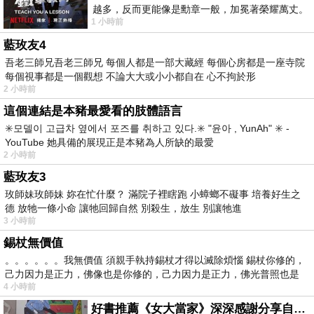
越多，反而更能像是勳章一般，加冕著榮耀萬丈。
1 小時前
習慣一如縱容，成了再難輕輕放下的罪證
藍玫友4
吾老三師兄吾老三師兄 每個人都是一部大藏經 每個心房都是一座寺院
每個視事都是一個觀想 不論大大或小小都自在 心不拘於形
2 小時前
這個連結是本豬最愛看的肢體語言
✳️모델이 고급차 옆에서 포즈를 취하고 있다.✳️ "윤아 , YunAh" ✳️ -
YouTube 她具備的展現正是本豬為人所缺的最愛
2 小時前
藍玫友3
玫師妹玫師妹 妳在忙什麼？ 滿院子裡瞎跑 小蟑螂不礙事 培養好生之
德 放牠一條小命 讓牠回歸自然 別殺生，放生 別讓牠進
3 小時前
錫杖無價值
。。。。。。我無價值 須親手執持錫杖才得以滅除煩惱 錫杖你修的，
己力因力是正力，佛像也是你修的，己力因力是正力，佛光普照也是
4 小時前
好書推薦《女大當家》深深感謝分享自己想法震撼讀者的作家，讓我看到不同樣貌的家庭！