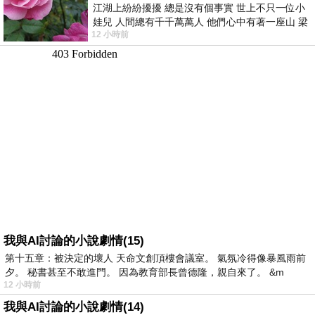
江湖上紛紛擾擾 總是沒有個事實 世上不只一位小
娃兒 人間總有千千萬萬人 他們心中有著一座山 梁
12 小時前
山佛山泰華衡恆嵩 一山之高
我與AI討論的小說劇情(15)
第十五章：被決定的壞人 天命文創頂樓會議室。 氣氛冷得像暴風雨前
夕。 秘書甚至不敢進門。 因為教育部長曾德隆，親自來了。 &m
12 小時前
我與AI討論的小說劇情(14)