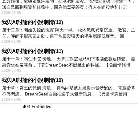
五分鐘後，龍疆走進淋浴間，把水調到最冷。他想洗個澡，清醒一下，
讓自己回到現實和任務中，因為他需要答案：有人在追殺他和緋忘
2026-08-05
我與AI討論的小說劇情(12)
第十二章：開始失控的現實 隔天一早。 校內氣氛異常沉重。 教官、主
任、導師不斷來回走動，連平常最愛聊天的學生都壓低聲音。 因
2026-08-05
我與AI討論的小說劇情(11)
第十一章：鳴仁學院 傍晚。 天堂工作室裡只剩下電腦低微運轉聲。 堯
禹舜坐在螢幕前，盯著DreamSeed不斷跳出的數據。 【負面情緒增
2026-08-05
我與AI討論的小說劇情(10)
第十章：炎王的代價 清晨。 堯禹舜是被系統提示音吵醒的。 電腦螢幕
不停閃爍。 DreamSeed自動推送了大量新訊息。 【異常卡牌使用
2026-08-05