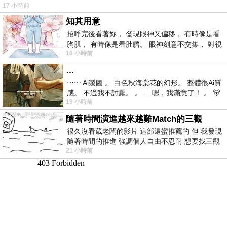
17 小時前
仞的懸崖上，有一座遮天蔽
知其用意
招呼完後看著妳， 發現眼神又偏移， 有時像是看
胸肌， 有時像是看肚臍。 眼神刻意不交集， 對視
18 小時前
視線不對齊， 讓我很難不
…
⋯⋯ Ai製圖 。 白色秋海棠花的幻形。 整體很Ai質
感。 不過我不討厭。 。 ... 嗯，我滿意了！ 。 🐻
19 小時前
昨中
隨著時間演進越來越難Match的三觀
很久沒看葳老闆的影片 這部還蠻推薦的 但 我發現
隨著時間的推進 強調個人自由不忍耐 想要找三觀
21 小時前
接近的不要說對象 連朋友都超