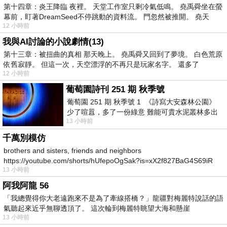
第十四章：炎王降臨 夜裡。 天堂工作室只剩冷氣低鳴。 堯禹舜坐在螢
幕前，盯著DreamSeed不停跳動的資料流。 門忽然被推開。 堯天
12 小時前
我與AI討論的小說劇情(13)
第十三章：被扭曲的真相 那天晚上。 堯禹舜又回到了夢境。 白色荒原
依舊寂靜。 但這一次，天空漂浮的不再只是玩家名字。 還多了
12 小時前
葡萄園詩刊 251 期 秋季號
葡萄園 251 期 秋季號 1 《詩寫大安森林公園》
少了喧囂，多了一份綠意 難能可貴水泥叢林多出
13 小時前
一
千萬別模仿
brothers and sisters, friends and neighbors
https://youtube.com/shorts/hUfepoOgSak?is=xX2f827BaG4S69iR
13 小時前
https
阿我阿龍 56
「我總覺得你大老遠跑來不是為了牽線搭橋？」龍疆對梅麗特說話的語
氣聽起來近乎無聊透頂了。 這次輪到梅麗特眺望大海和懸崖
13 小時前