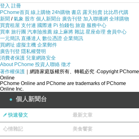
登入
註冊
PChome首頁
線上購物
24h購物
書店
露天拍賣
比比昂代購
新聞
/
氣象
股市
個人新聞台
廣告刊登
加入聯播網
全球購物
買賣租屋
支付連
國際連
Pi 拍錢包
旅遊
服務中心
買車
旅行團
汽車險推薦
線上麻將
雜誌
星座命理
會員中心
一元簡訊
直播達人
數位憑證
企業簡訊
買網址
虛擬主機
企業郵件
廣告刊登
隱私權聲明
消費者保護
兒童網路安全
About PChome
投資人聯絡
徵才
著作權保護
｜網路家庭版權所有、轉載必究
‧Copyright PChome
Online
PChome Online and PChome are trademarks of PChome
Online Inc.
個人新聞台
快速發文
最新文章
心情雜記
美食饗宴