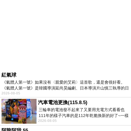
紅氣球
《氣體人第一號》如果沒有〈親愛的艾莉〉這首歌，還是會很好看。
《氣體人第一號》是韓國導演延尚昊編劇、日本導演片山慎三執導的日
2026-08-05
汽車電池更換(115.8.5)
三輪車的電池發不起來了又要用充電方式看看也
111年的樣子汽車的是112年乾脆換新的好了~一樣
2026-08-05
在阿炮電池買的漲了一百多塊吧
阿龍阿我 55