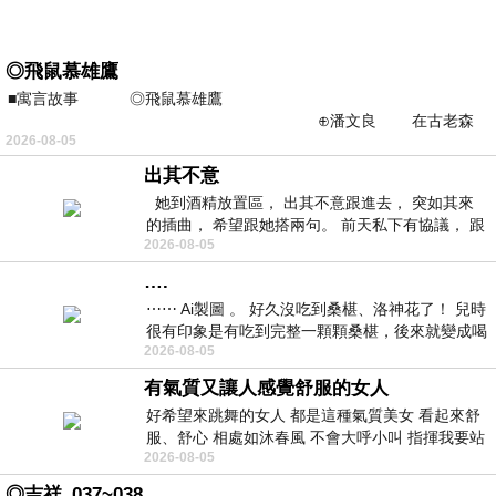
◎飛鼠慕雄鷹
■寓言故事 ◎飛鼠慕雄鷹
⊕潘文良 在古老森
2026-08-05
林的底層，住著一隻小飛鼠
出其不意
她到酒精放置區， 出其不意跟進去， 突如其來
的插曲， 希望跟她搭兩句。 前天私下有協議， 跟
2026-08-05
著阿弟丟拉基
….
⋯⋯ Ai製圖 。 好久沒吃到桑椹、洛神花了！ 兒時
很有印象是有吃到完整一顆顆桑椹，後來就變成喝
2026-08-05
桑椹汁。 現在是連喝都沒喝
有氣質又讓人感覺舒服的女人
好希望來跳舞的女人 都是這種氣質美女 看起來舒
服、舒心 相處如沐春風 不會大呼小叫 指揮我要站
2026-08-05
哪個位子 妳老幾？？
◎吉祥_037~038