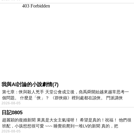
我與AI討論的小說劇情(7)
第七章：俠與殺人兇手 天堂公會成立後，堯禹舜開始越來越常思考一
個問題。 什麼是「俠」？ 《群俠錄》裡到處都在談俠。 門派講俠
2026-08-05
日記0805
趙麗穎的復婚新聞 果真是大女主氣場呀！ 希望是真的！祝福！ 他們很
班配，小孩想想很可愛 ~~~ 睡覺前爬到一堆LV的新聞 真的，把
2026-08-05