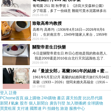
Las Vegas) 的介紹 如果也跟我一樣喜歡不妨看
葡萄園 251 期 秋季號 1 《詩寫大安森林公園》
少了喧囂，多了一份綠意 難能可貴水泥叢林多出
看喔!
2026-08-06
一
致敬高希均教授
PS.若您家裡有0~4歲的小朋友，
點我進入索取免
高希均 高希均（1936年4月16日—2026年8月6
費《迪士尼美語世界試用包》
日），生於南京市，1949年隨家人來台，1959年
2026-08-06
赴美深造並取得經濟發展博士學位。曾任
關聖帝君生日快樂
↓↓↓限量特優價格按鈕↓↓↓
今日是關聖帝君生日.昨日心想他是我的救命恩人.
我是2009還是2010在台北行天宮認識他.忘了.
2026-08-06
一個奇摩交友的網友學
AI「曼波女郎」葛蘭1961年的結婚＋蜜月旅行 #戀上老電影 #葛蘭 #粟子
1961年5月至12月 葛蘭的結婚與蜜月旅行5月04日
葛蘭（1933～2026）偕同未婚夫高福全（1916～
10 小時前
2004）乘郵輪赴倫敦6月15日於英國倫敦St.S
登入
註冊
PChome首頁
線上購物
24h購物
書店
露天拍賣
比比昂代購
新聞
/
氣象
股市
個人新聞台
廣告刊登
加入聯播網
全球購物
買賣租屋
支付連
國際連
Pi 拍錢包
旅遊
服務中心