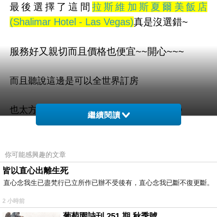
最後選擇了這間
拉斯維加斯夏爾美飯店
(Shalimar Hotel - Las Vegas)
真是沒選錯~
服務好又親切而且價格也便宜~~開心~~~
而且聽說這邊是可以全世界訂房
也太方便了吧！！不用在那邊找翻譯啦ＱＱ
繼續閱讀
拉斯維加斯夏爾美飯店 (Shalimar Hotel - Las
Vegas) 的介紹在下面
你可能感興趣的文章
皆以直心出離生死
如果有興趣到這附近玩的，不妨可以看看喔！
直心念我生已盡梵行已立所作已辦不受後有，直心念我已斷不復更斷。
2 小時前
以下是 拉斯維加斯夏爾美飯店 (Shalimar Hotel -
葡萄園詩刊 251 期 秋季號