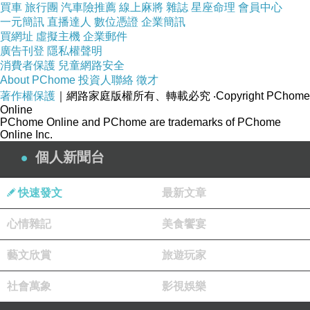
買車
旅行團
汽車險推薦
線上麻將
雜誌
星座命理
會員中心
一元簡訊
直播達人
數位憑證
企業簡訊
買網址
虛擬主機
企業郵件
廣告刊登
隱私權聲明
消費者保護
兒童網路安全
About PChome
投資人聯絡
徵才
著作權保護
｜網路家庭版權所有、轉載必究
‧Copyright PChome
Online
PChome Online and PChome are trademarks of PChome
Online Inc.
個人新聞台
快速發文
最新文章
心情雜記
美食饗宴
藝文欣賞
旅遊玩家
社會萬象
影視娛樂