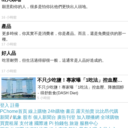
願意勸你的人，很多是怕你比他們更快出人頭地。
↓↓↓限量特優價格按鈕↓↓↓
16 小時前
產品
更多時候，你其實不是消費者，你是產品。而且，還是免費提供的那一
種。
17 小時前
好人品
吃苦耐勞，但生活過得卻很一般，這通常是人品好造成的。
17 小時前
不只少吃鹽！專家曝「1吃法」控血壓、降膽固醇 - 得舒飲食(DASH Diet)
不只少吃鹽！專家曝「1吃法」控血壓、降膽固醇
- 得舒飲食(DASH Diet)
5 小時前
https://www.facebook.com/dietitiansophia/posts/p
登入
註冊
PChome首頁
線上購物
24h購物
書店
露天拍賣
比比昂代購
新聞
/
氣象
股市
個人新聞台
廣告刊登
加入聯播網
全球購物
買賣租屋
支付連
國際連
Pi 拍錢包
旅遊
服務中心