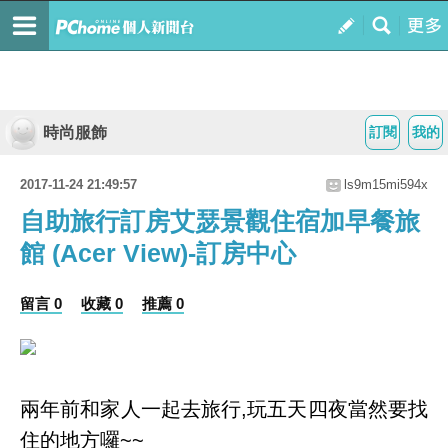
時尚服飾
訂閱
我的
2017-11-24 21:49:57
ls9m15mi594x
自助旅行訂房艾瑟景觀住宿加早餐旅
館 (Acer View)-訂房中心
留言 0
收藏 0
推薦 0
兩年前和家人一起去旅行,玩五天四夜當然要找
住的地方囉~~