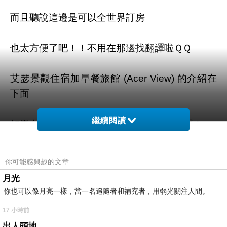
而且聽說這邊是可以全世界訂房
也太方便了吧！！不用在那邊找翻譯啦ＱＱ
艾瑟景觀住宿加早餐旅館 (Acer View) 的介紹在
下面
繼續閱讀
如果有興趣到這附近玩的，不妨可以看看喔！
以下是 艾瑟景觀住宿加早餐旅館 (Acer View) 的
你可能感興趣的文章
介紹 如果也跟我一樣喜歡不妨看看喔!
月光
你也可以像月亮一樣，當一名追隨者和補充者，用弱光關注人間。
PS.若您家裡有0~4歲的小朋友，
點我進入索取免
17 小時前
費《迪士尼美語世界試用包》
出人頭地