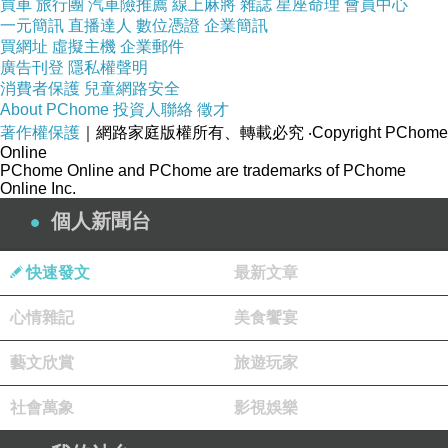
買車
旅行團
汽車險推薦
線上麻將
雜誌
星座命理
會員中心
一元簡訊
直播達人
數位憑證
企業簡訊
買網址
虛擬主機
企業郵件
廣告刊登
隱私權聲明
消費者保護
兒童網路安全
About PChome
投資人聯絡
徵才
著作權保護
｜網路家庭版權所有、轉載必究
‧Copyright PChome
Online
PChome Online and PChome are trademarks of PChome
Online Inc.
個人新聞台
快速發文
最新文章
心情雜記
美食饗宴
藝文欣賞
旅遊玩家
社會萬象
影視娛樂