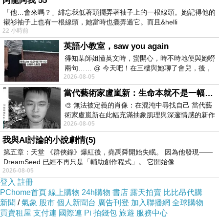
阿龍阿我 55
↓↓↓限量特優價格按鈕↓↓↓
「他…會來嗎？」緋忘我低著頭擺弄著袖子上的一根線頭。她記得他的
襯衫袖子上也有一根線頭，她當時也擺弄過它。而且&helli
22 小時前
英語小教室，saw you again
得知某師姐懂英文時，蠻開心，時不時地便與她嘮
兩句…… @ 今天吧！在三樓與她聊了會兒，後，
2026-08-05
下二樓居然又撞到她，於是
當代藝術家盧嵐新：生命本就不是一幅能被定義的肖像，在混亂與交疊中拼湊完整的靈魂
🎨 無法被定義的肖像：在混沌中尋找自己 當代藝
術家盧嵐新在此幅充滿抽象肌理與深邃情感的新作
2026-08-05
中，以灰白為基底，交織著塗抹、刮擦與
我與AI討論的小說劇情(5)
第五章：天堂 《群俠錄》爆紅後，堯禹舜開始失眠。 因為他發現——
DreamSeed 已經不再只是「輔助創作程式」。 它開始像
2026-08-05
登入
註冊
PChome首頁
線上購物
24h購物
書店
露天拍賣
比比昂代購
新聞
/
氣象
股市
個人新聞台
廣告刊登
加入聯播網
全球購物
買賣租屋
支付連
國際連
Pi 拍錢包
旅遊
服務中心