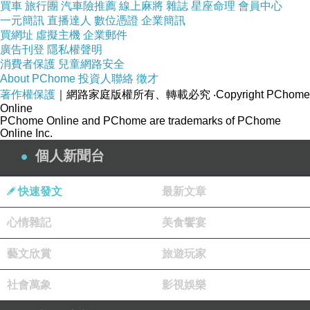
買車
旅行團
汽車險推薦
線上麻將
雜誌
星座命理
會員中心
一元簡訊
直播達人
數位憑證
企業簡訊
買網址
虛擬主機
企業郵件
廣告刊登
隱私權聲明
消費者保護
兒童網路安全
About PChome
投資人聯絡
徵才
著作權保護
｜網路家庭版權所有、轉載必究
‧Copyright PChome
Online
PChome Online and PChome are trademarks of PChome
Online Inc.
個人新聞台
快速發文
最新文章
心情雜記
美食饗宴
藝文欣賞
旅遊玩家
社會萬象
影視娛樂