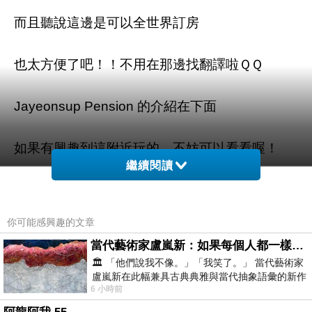
而且聽說這邊是可以全世界訂房
也太方便了吧！！不用在那邊找翻譯啦ＱＱ
Jayeonsup Pension 的介紹在下面
如果有興趣到這附近玩的，不妨可以看看喔！
繼續閱讀
以下是 Jayeonsup Pension 的介紹 如果也跟我
一樣喜歡不妨看看喔!
你可能感興趣的文章
當代藝術家盧嵐新：如果每個人都一樣，這世界該有多無聊？
PS.若您家裡有0~4歲的小朋友，
點我進入索取免
🏛️ 「他們說我不像。」「我笑了。」 當代藝術家
費《迪士尼美語世界試用包》
盧嵐新在此幅兼具古典典雅與當代抽象語彙的新作
6 小時前
中，以沈靜的藍色空間為背景，描繪了