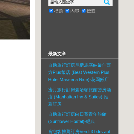
標題
內容
標籤
最新文章
自助旅行訂房尼斯馬塞納最佳西
方Plus飯店 (Best Western Plus
Hotel Massena Nice)-花園飯店
蜜月旅行訂房曼哈頓旅館套房酒
店 (Manhattan Inn & Suites)-推
薦訂房
自助旅行訂房向日葵青年旅館
(Sunflower Hostel)-經典
背包客推薦訂房Verdi 3 bdrs apt