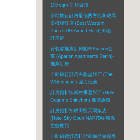
100 sqm-訂房資訊
自助旅行訂房最佳西方巴黎戴高
樂機場飯店 (Best Western
Paris CDG Airport Hotel)-知名
訂房網
背包客推薦訂房柏林Aparion公
寓 (Aparion Apartments Berlin)-
推薦訂房
自助旅行訂房白教堂飯店 (The
Whitechapel)-強力推薦
訂房搶折扣新村番薯飯店 (Hotel
Goguma Shinchon)-廉價旅館
訂房搶折扣成田藍天閣飯店
(Hotel Sky Court NARITA)-環保
生態旅館
自助旅遊訂房拉斯維加斯夏爾美