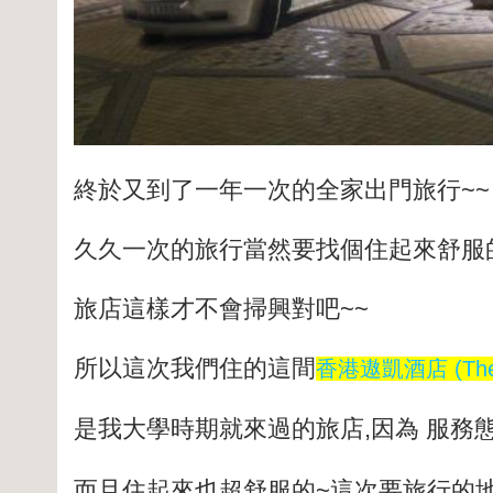
終於又到了一年一次的全家出門旅行~~
久久一次的旅行當然要找個住起來舒服
旅店這樣才不會掃興對吧~~
所以這次我們住的這間
香港遨凱酒店 (The Ol
是我大學時期就來過的旅店,因為 服務
而且住起來也超舒服的~這次要旅行的