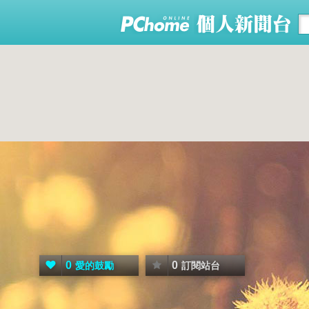
0
0
愛的鼓勵
訂閱站台