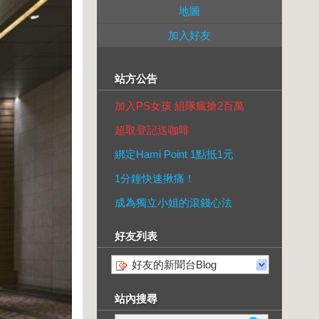
地圖
加入好友
站方公告
加入PS女孩 組隊瘋搶2百萬
超取登記送咖啡
綁定Hami Point 1點抵1元
1分鐘快速揪痛！
成為獨立小姐的滾錢心法
好友列表
好友的新聞台Blog
站內搜尋