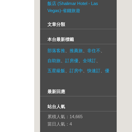
飯店 (Shalimar Hotel - Las
Vegas)-省錢旅遊
文章分類
本台最新標籤
部落客推
、
推薦旅
、
非住不
、
自助旅
、
訂房優
、
全球訂
、
五星級飯
、
訂房中
、
快速訂
、
優
最新回應
站台人氣
累積人氣：
14,665
當日人氣：
4