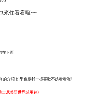
也來住看看囉~~
的介紹在下面
 Hotel) 的介紹 如果也跟我一樣喜歡不妨看看喔!
迪士尼美語世界試用包》