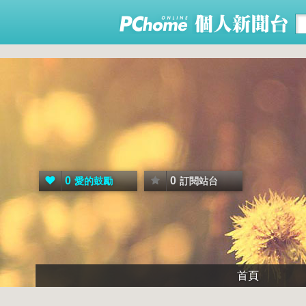
0
0
愛的鼓勵
訂閱站台
首頁