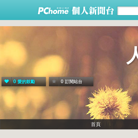
0
0
愛的鼓勵
訂閱站台
首頁