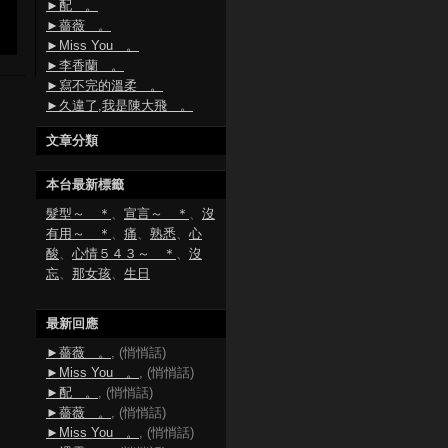
►配 。
►薔薇 。
►Miss You 。
►李香蘭 。
►寫不完的溫柔 。
►久違了,我是陳大飛 。
文章分類
本台最新標籤
髮型～ ＊
、
宣言～ ＊
、
沒
有用～ ＊
、
痛
、
熟悉
、
心
酸
、
心情５４３～ ＊
、
沒
忘
、
那女孩
、
生日
最新回應
►薔薇 。
, (悄悄話)
►Miss You 。
, (悄悄話)
►配 。
, (悄悄話)
►薔薇 。
, (悄悄話)
►Miss You 。
, (悄悄話)