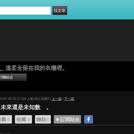
。
溫柔全留在我的衣櫃裡。
訂閱站台
10-07-05 02:17:33| 人氣161| 回應0 |
上一篇
|
下一篇
►未來還是未知數 。
推薦
收藏
轉貼
訂閱站台
0
0
0