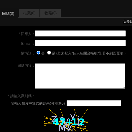
推薦(
0
)
收藏(
0
)
回應(0)
我要
* 回應人：
E-mail：
悄悄話：
否
是 (若未登入"個人新聞台帳號"則看不到回覆唷!)
回應內容：
* 請輸入識別碼：
請輸入圖片中算式的結果(可能為0)