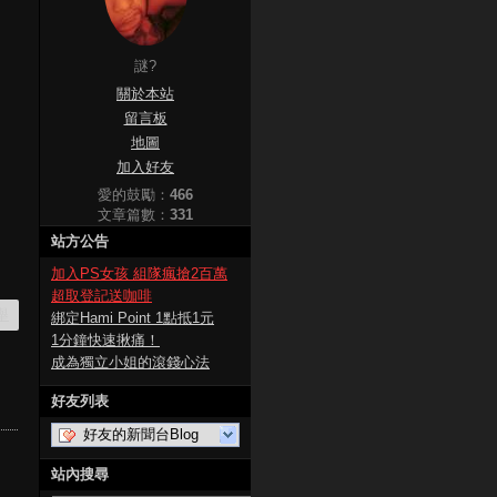
謎?
關於本站
留言板
地圖
加入好友
愛的鼓勵：
466
文章篇數：
331
站方公告
加入PS女孩 組隊瘋搶2百萬
超取登記送咖啡
舉
綁定Hami Point 1點抵1元
1分鐘快速揪痛！
成為獨立小姐的滾錢心法
好友列表
好友的新聞台Blog
站內搜尋