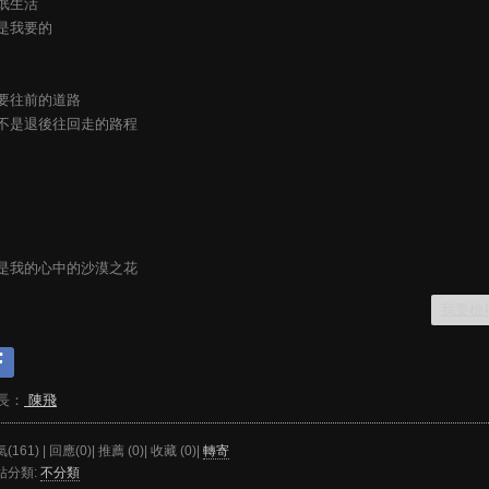
氓生活
是我要的
要往前的道路
不是退後往回走的路程
是我的心中的沙漠之花
我要檢
長：
陳飛
(161) | 回應(0)| 推薦 (
0
)| 收藏 (
0
)|
轉寄
站分類:
不分類