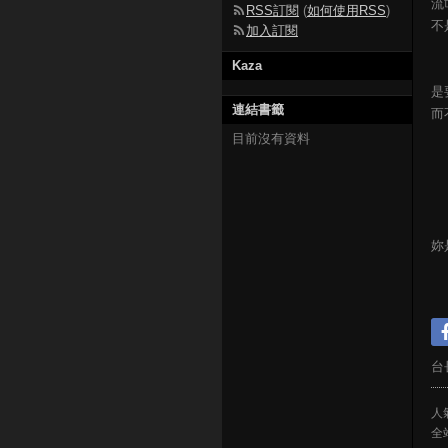
流
RSS訂閱
(
如何使用RSS
)
不
加入訂閱
Kaza
是
連結書籤
而
目前沒有資料
妳
台
人氣
全