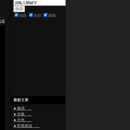
標題
內容
標籤
回應
最新文章
►魅惑 。
►兜風 。
►天色 。
►對我來說 。