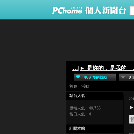
…|► 是妳的，是我的 
466
0
愛的鼓勵
首頁
活動
站台人氣
20
累積人氣：
49,738
當日人氣：
4
訂閱本站